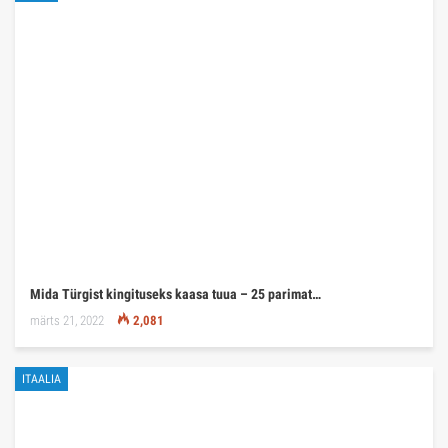
Mida Türgist kingituseks kaasa tuua – 25 parimat…
märts 21, 2022
2,081
ITAALIA