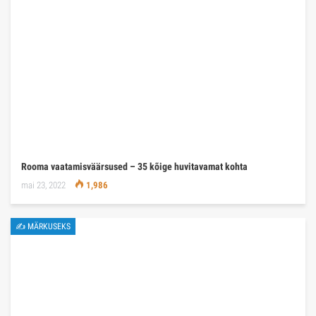
Rooma vaatamisväärsused – 35 kõige huvitavamat kohta
mai 23, 2022
1,986
✍ MÄRKUSEKS