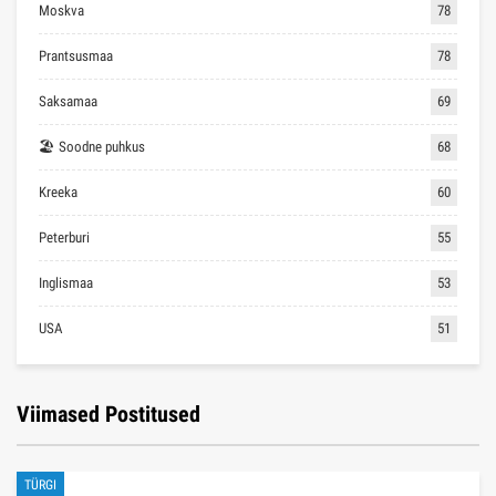
Moskva
78
Prantsusmaa
78
Saksamaa
69
🏖 Soodne puhkus
68
Kreeka
60
Peterburi
55
Inglismaa
53
USA
51
Viimased Postitused
TÜRGI