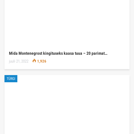
Mida Montenegrost kingituseks kaasa tuua – 20 parimat…
juuli 21, 2022
1,926
TÜRGI