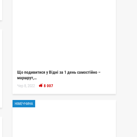
Що подивитися у Відні за 1 день самостійно –
маршрут,…
Чер 8, 2022
8 007
НІМЕЧЧИНА