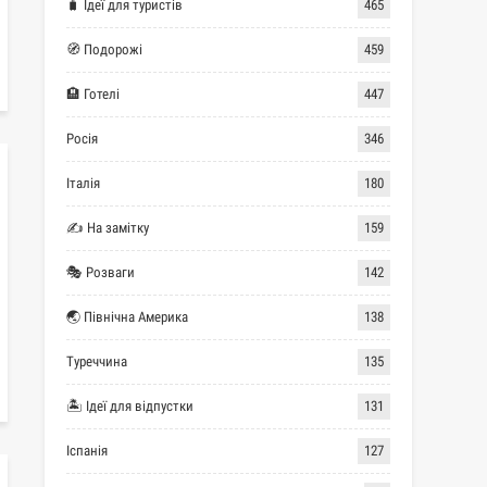
🧳 Ідеї для туристів
465
🧭 Подорожі
459
🏨 Готелі
447
Росія
346
Італія
180
✍ На замітку
159
🎭 Розваги
142
🌏 Північна Америка
138
Туреччина
135
🏝 Ідеї для відпустки
131
Іспанія
127