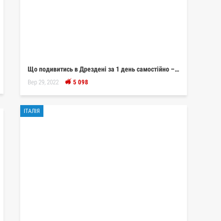
Що подивитись в Дрездені за 1 день самостійно –…
Вер 29, 2022
5 098
ІТАЛІЯ