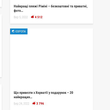
Найкращі пляжі Ріміні – безкоштовні та приватні,
фото…
Вер 5, 2022
4 512
🌏 ЄВРОПА
Що привезти з Хорватії у подарунок – 20
найкращих…
Бер 24, 2022
3 796