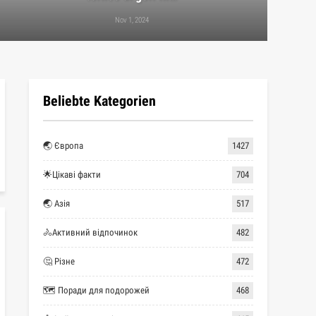
Nov 1, 2024
Beliebte Kategorien
🌏 Європа
1427
🌟Цікаві факти
704
🌏 Азія
517
🚴Активний відпочинок
482
🤔 Різне
472
🗺 Поради для подорожей
468