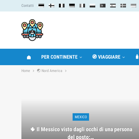
Contatti
PER CONTINENTE
🧭 VIAGGIARE

Home
🌏 Nord America
MEXICO
🌵 Il Messico visto dagli occhi di una persona
del posto:…