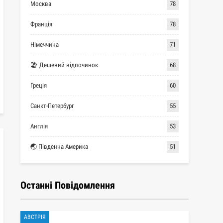
Москва
78
Франція
78
Німеччина
71
🏖 Дешевий відпочинок
68
Греція
60
Санкт-Петербург
55
Англія
53
🌏 Південна Америка
51
Останні Повідомлення
АВСТРІЯ