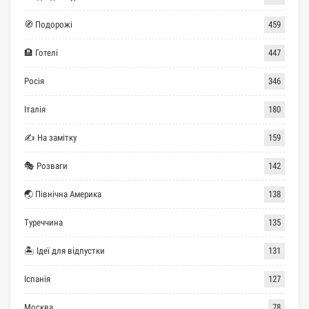
🧭 Подорожі
459
🏨 Готелі
447
Росія
346
Італія
180
✍ На замітку
159
🎭 Розваги
142
🌏 Північна Америка
138
Туреччина
135
🏝 Ідеї для відпустки
131
Іспанія
127
Москва
78