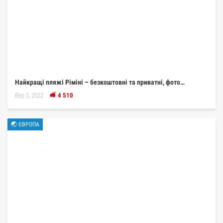
Найкращі пляжі Ріміні – безкоштовні та приватні, фото…
Вер 5, 2022
4 510
🌏 ЄВРОПА