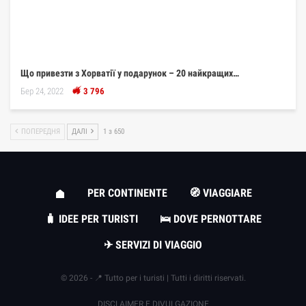
Що привезти з Хорватії у подарунок – 20 найкращих…
Бер 24, 2022
3 796
ПОПЕРЕДНЯ
ДАЛІ
1 з 650
PER CONTINENTE
🧭 VIAGGIARE
🧳 IDEE PER TURISTI
🛌 DOVE PERNOTTARE
✈ SERVIZI DI VIAGGIO
© 2026 - 📍 Tutto per i turisti | Tutti i diritti riservati.
DISCLAIMER E DIVULGAZIONE