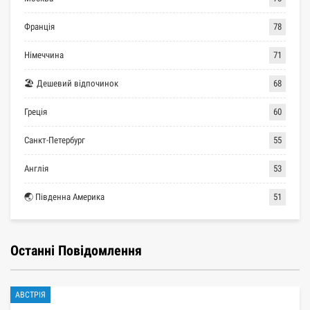
Франція
78
Німеччина
71
🏖 Дешевий відпочинок
68
Греція
60
Санкт-Петербург
55
Англія
53
🌏 Південна Америка
51
Останні Повідомлення
АВСТРІЯ