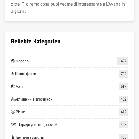
oltre. Ti diremo cosa puoi vedere di interessante a L'Avana in
3 giorni.
Beliebte Kategorien
🌏 Європа
1427
🌟Цікаві факти
704
🌏 Азія
517
🚴Активний відпочинок
482
🤔 Різне
472
🗺 Поради для подорожей
468
🧳 Ідеї для туристів
465