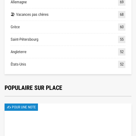
Allemagne
69
🏖 Vacances pas chères
68
Grèce
60
Saint-Pétersbourg
55
Angleterre
52
États-Unis
52
POPULAIRE SUR PLACE
✍ POUR UNE NOTE