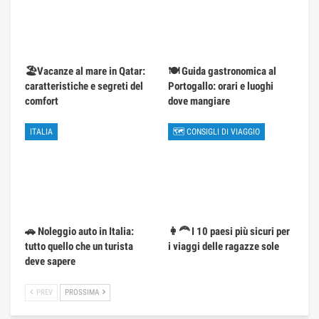
🏖️Vacanze al mare in Qatar:
🍽️ Guida gastronomica al
caratteristiche e segreti del
Portogallo: orari e luoghi
comfort
dove mangiare
ITALIA
🗺 CONSIGLI DI VIAGGIO
🚗 Noleggio auto in Italia:
👩‍🦰 I 10 paesi più sicuri per
tutto quello che un turista
i viaggi delle ragazze sole
deve sapere
PREV
PROSSIMA