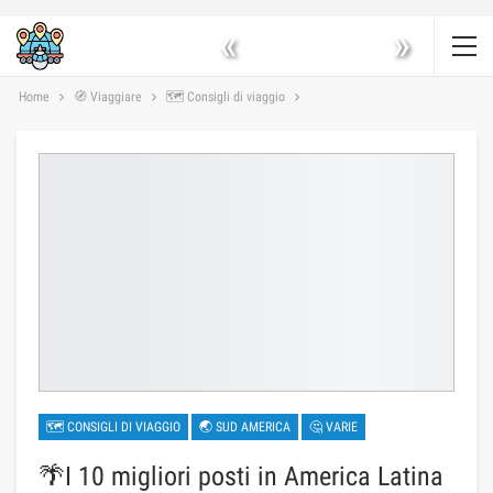
«
»
Home
🧭 Viaggiare
🗺 Consigli di viaggio
🗺 CONSIGLI DI VIAGGIO
🌏 SUD AMERICA
🤔 VARIE
🌴I 10 migliori posti in America Latina