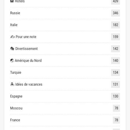
🏨 Hôtels
439
Russie
346
Italie
182
✍ Pour une note
159
🎭 Divertissement
142
🌏 Amérique du Nord
140
Turquie
134
🏝 Idées de vacances
131
Espagne
130
Moscou
78
France
78