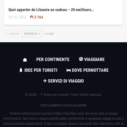
Quoi apporter de Lituanie en cadeau – 20 meilleurs…
Oct 31, 2022
2 764
ARRIÈRE
EFFRONTÉ
1 of 647
PER CONTINENTE
🧭 VIAGGIARE
🧳 IDEE PER TURISTI
🛌 DOVE PERNOTTARE
✈ SERVIZI DI VIAGGIO
© 2026 - 📍 Tutto per i turisti | Tutti i diritti riservati.
DISCLAIMER E DIVULGAZIONE
Tutte le informazioni sul sito
https://tourism.com.de
sono solo a scopo
informativo. Sei l'unico responsabile della conformità a qualsiasi legge locale o
internazionale applicabile. Il sito consiglia spesso prodotti che riteniamo utili ai