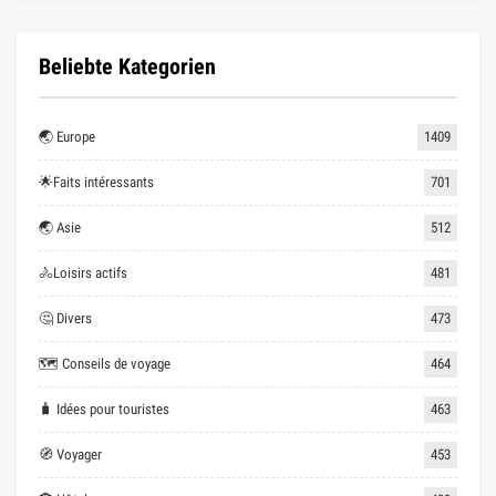
Beliebte Kategorien
🌏 Europe
1409
🌟Faits intéressants
701
🌏 Asie
512
🚴Loisirs actifs
481
🤔 Divers
473
🗺 Conseils de voyage
464
🧳 Idées pour touristes
463
🧭 Voyager
453