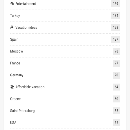
🎭 Entertainment
139
Turkey
134
🏝 Vacation ideas
128
Spain
127
Moscow
78
France
77
Germany
70
🏖 Affordable vacation
64
Greece
60
Saint Petersburg
55
USA
55