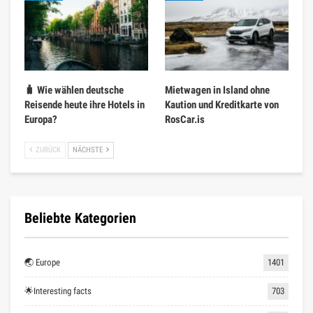
🧳 Wie wählen deutsche
Mietwagen in Island ohne
Reisende heute ihre Hotels in
Kaution und Kreditkarte von
Europa?
RosCar.is
ZURÜCK
NÄCHSTE
Beliebte Kategorien
🌏 Europe
1401
🌟Interesting facts
703