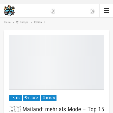
«
»
Heim
🌏 Europa
Italien
ITALIEN
🌏 EUROPA
🧭 REISEN
🇮🇹 Mailand: mehr als Mode – Top 15