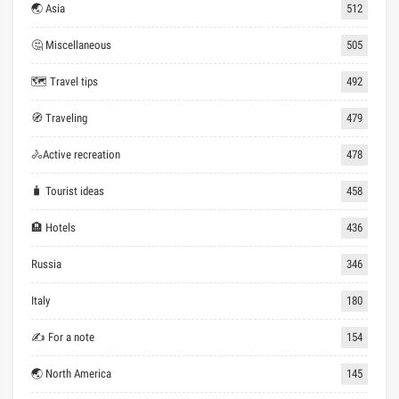
🌏 Asia
512
🤔 Miscellaneous
505
🗺 Travel tips
492
🧭 Traveling
479
🚴Active recreation
478
🧳 Tourist ideas
458
🏨 Hotels
436
Russia
346
Italy
180
✍ For a note
154
🌏 North America
145