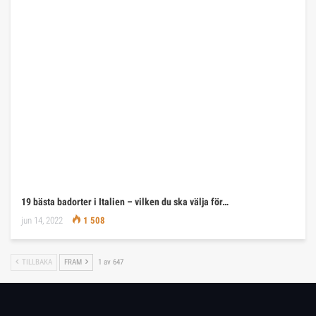
19 bästa badorter i Italien – vilken du ska välja för…
jun 14, 2022
1 508
TILLBAKA
FRAM
1 av 647