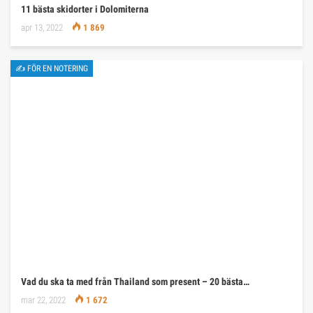
11 bästa skidorter i Dolomiterna
apr 13, 2022
1 869
✍ FÖR EN NOTERING
Vad du ska ta med från Thailand som present – 20 bästa…
mar 22, 2022
1 672