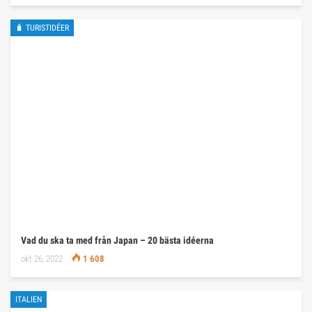
🧳 TURISTIDÉER
Vad du ska ta med från Japan – 20 bästa idéerna
okt 26, 2022
1 608
ITALIEN