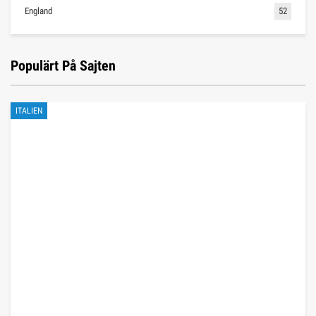
England
52
Populärt På Sajten
ITALIEN