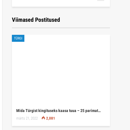
Viimased Postitused
TÜRGI
Mida Türgist kingituseks kaasa tuua – 25 parimat…
märts 21, 2022
2,081