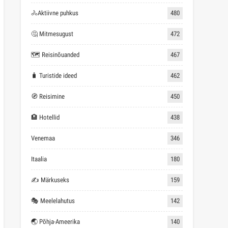
🚴Aktiivne puhkus
480
🤔 Mitmesugust
472
🗺 Reisinõuanded
467
🧳 Turistide ideed
462
🧭 Reisimine
450
🏨 Hotellid
438
Venemaa
346
Itaalia
180
✍ Märkuseks
159
🎭 Meelelahutus
142
🌏 Põhja-Ameerika
140