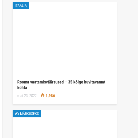
ITAALIA
Rooma vaatamisväärsused – 35 kõige huvitavamat
kohta
mai 23, 2022
1,986
✍ MÄRKUSEKS