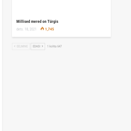
Millised mered on Türgis
dets. 18, 2021
1,745
EELMINE
EDASI
1 kohta 647