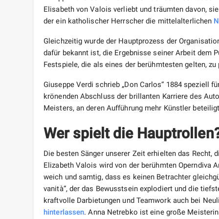
Elisabeth von Valois verliebt und träumten davon, sie 
der ein katholischer Herrscher die mittelalterlichen
N
Gleichzeitig wurde der Hauptprozess der Organisatio
dafür bekannt ist, die Ergebnisse seiner Arbeit dem 
Festspiele, die als eines der berühmtesten gelten, zu
Giuseppe Verdi schrieb „Don Carlos“ 1884 speziell fü
krönenden Abschluss der brillanten Karriere des Auto
Meisters, an deren Aufführung mehr Künstler beteilig
Wer spielt die Hauptrolle
Die besten Sänger unserer Zeit erhielten das Recht, d
Elizabeth Valois wird von der berühmten Operndiva An
weich und samtig, dass es keinen Betrachter gleichgül
vanità“, der das Bewusstsein explodiert und die tiefs
kraftvolle Darbietungen und Teamwork auch bei Neuli
hinterlassen
. Anna Netrebko ist eine große Meisterin