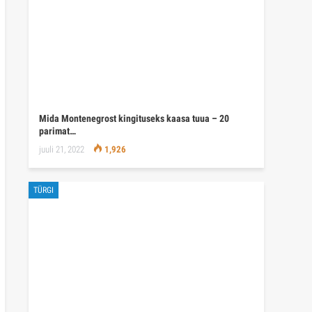
Mida Montenegrost kingituseks kaasa tuua – 20
parimat…
juuli 21, 2022
1,926
TÜRGI