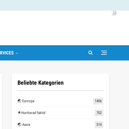
»
RVICES
Beliebte Kategorien
🌏 Euroopa
1406
🌟Huvitavad faktid
702
🌏 Aasia
514