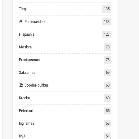
Türgi
135
🏝 Puhkuseideed
133
Hispaania
127
Moskva
78
Prantsusmaa
78
Saksamaa
69
🏖 Soodne puhkus
68
Kreeka
60
Peterburi
55
Inglismaa
53
USA
51