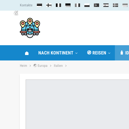
Kontakte
«
NACH KONTINENT
🧭 REISEN
🧳 I
Heim
🌏 Europa
Italien