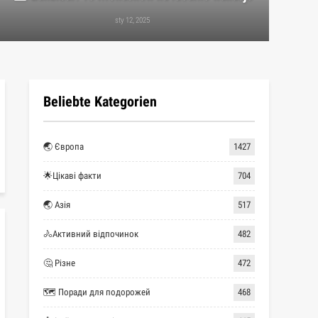
sty 12, 2025
Beliebte Kategorien
🌏 Європа
1427
🌟Цікаві факти
704
🌏 Азія
517
🚴Активний відпочинок
482
🤔 Різне
472
🗺 Поради для подорожей
468