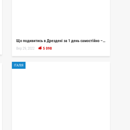
Що подивитись в Дрездені за 1 день самостійно –…
Вер 29, 2022
5 098
ІТАЛІЯ