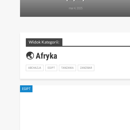
mar 4, 2025
Widok Kategorii:
🌏 Afryka
ABCHAZJA
EGIPT
TANZANIA
ZANZIBAR
EGIPT