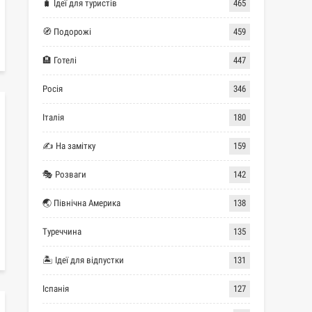
🧳 Ідеї для туристів
465
🧭 Подорожі
459
🏨 Готелі
447
Росія
346
Італія
180
✍ На замітку
159
🎭 Розваги
142
🌏 Північна Америка
138
Туреччина
135
🏝 Ідеї для відпустки
131
Іспанія
127