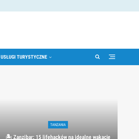
 USŁUGI TURYSTYCZNE
TANZANIA
🏝️ Zanzibar: 15 lifehacków na idealne wakacje