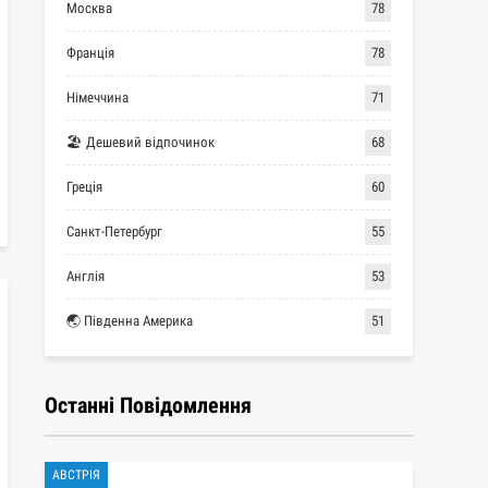
Москва
78
Франція
78
Німеччина
71
🏖 Дешевий відпочинок
68
Греція
60
Санкт-Петербург
55
Англія
53
🌏 Південна Америка
51
Останні Повідомлення
АВСТРІЯ