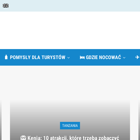
🧳 POMYSŁY DLA TURYSTÓW
🛌 GDZIE NOCOWAĆ
✈
TANZANIA
🦁 Kenia: 10 atrakcji, które trzeba zobaczyć