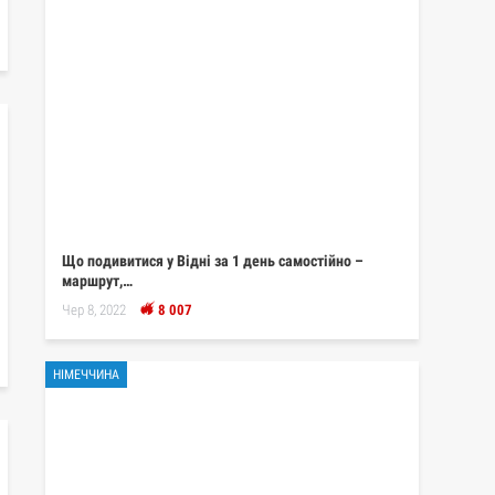
Що подивитися у Відні за 1 день самостійно –
маршрут,…
Чер 8, 2022
8 007
НІМЕЧЧИНА