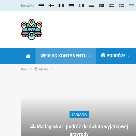
Kontakty
WEDŁUG KONTYNENTU
🧭 PODRÓŻE
Dom
🌏 Afryka
TANZANIA
🌋 Madagaskar: podróż do świata wyjątkowej
przyrody