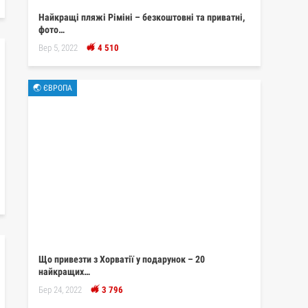
Найкращі пляжі Ріміні – безкоштовні та приватні,
фото…
Вер 5, 2022
4 510
🌏 ЄВРОПА
Що привезти з Хорватії у подарунок – 20
найкращих…
Бер 24, 2022
3 796