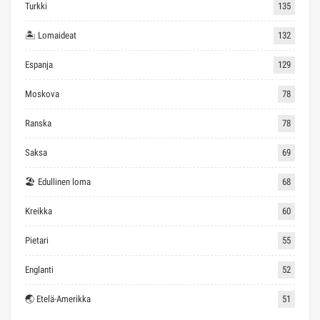
Turkki
135
🏝 Lomaideat
132
Espanja
129
Moskova
78
Ranska
78
Saksa
69
🏖 Edullinen loma
68
Kreikka
60
Pietari
55
Englanti
52
🌏 Etelä-Amerikka
51