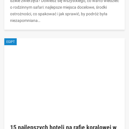
dzikie zwierzęta? Dowiedz się wszystkiego, co warto wiedzieć
o rodzinnym safari: najlepsze miejsca docelowe, środki
ostrożności, co spakować i jak sprawić, by podróż była
niezapomniana…
EGIPT
15 najlepszych hoteli na rafie koralowej w