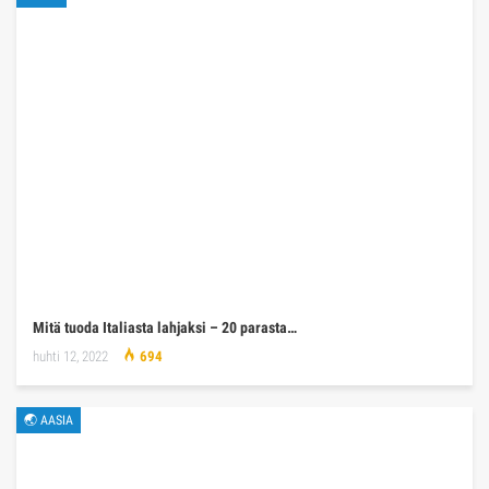
Mitä tuoda Italiasta lahjaksi – 20 parasta…
huhti 12, 2022
694
🌏 AASIA