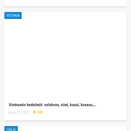
VIETNAM
Vietnamin hedelmät: valokuva, nimi, kausi, kuvaus,…
kesä 27, 2022
721
ITALIA