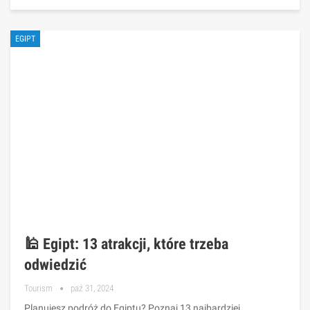
EGIPT
🕌 Egipt: 13 atrakcji, które trzeba
odwiedzić
Tourism
paź 31, 2024
Planujesz podróż do Egiptu? Poznaj 13 najbardziej