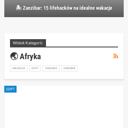
🏝️ Zanzibar: 15 lifehacków na idealne wakacje
Widok Kategorii:
🌏 Afryka
ABCHAZJA
EGIPT
TANZANIA
ZANZIBAR
EGIPT