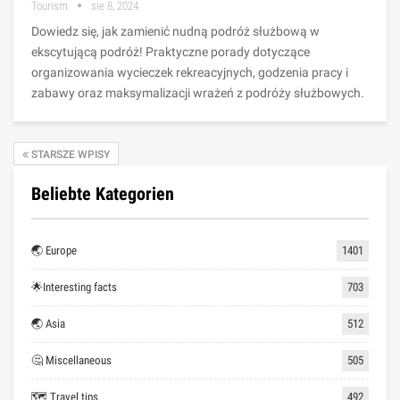
Tourism
sie 8, 2024
Dowiedz się, jak zamienić nudną podróż służbową w
ekscytującą podróż! Praktyczne porady dotyczące
organizowania wycieczek rekreacyjnych, godzenia pracy i
zabawy oraz maksymalizacji wrażeń z podróży służbowych.
STARSZE WPISY
Beliebte Kategorien
🌏 Europe
1401
🌟Interesting facts
703
🌏 Asia
512
🤔 Miscellaneous
505
🗺 Travel tips
492