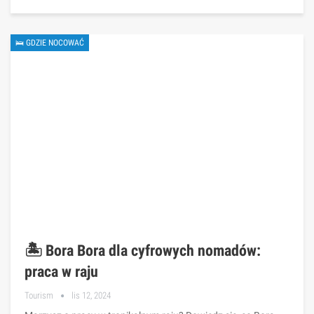
🛌 GDZIE NOCOWAĆ
🏝️ Bora Bora dla cyfrowych nomadów:
praca w raju
Tourism
lis 12, 2024