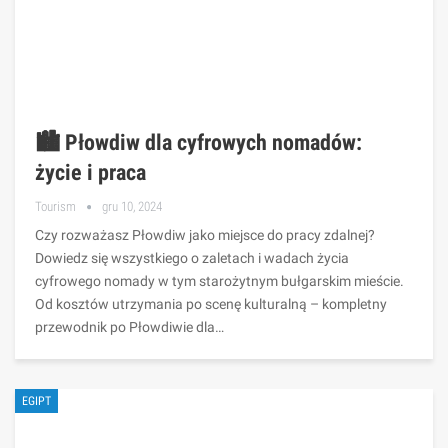
🏙️ Płowdiw dla cyfrowych nomadów:
życie i praca
Tourism
gru 10, 2024
Czy rozważasz Płowdiw jako miejsce do pracy zdalnej?
Dowiedz się wszystkiego o zaletach i wadach życia
cyfrowego nomady w tym starożytnym bułgarskim mieście.
Od kosztów utrzymania po scenę kulturalną – kompletny
przewodnik po Płowdiwie dla…
EGIPT