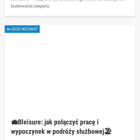
budowania zespołu.
🛌 GDZIE NOCOWAĆ
💼Bleisure: jak połączyć pracę i
wypoczynek w podróży służbowej🏖️