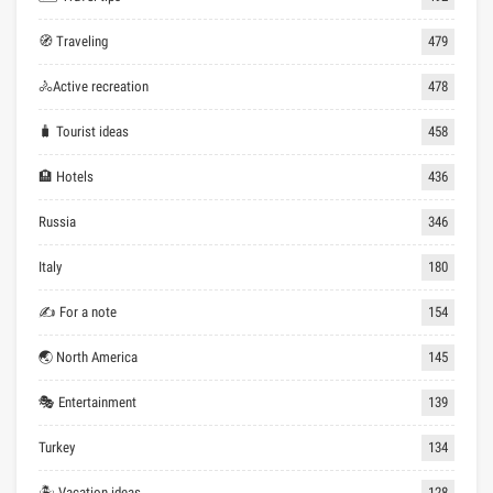
🧭 Traveling
479
🚴Active recreation
478
🧳 Tourist ideas
458
🏨 Hotels
436
Russia
346
Italy
180
✍ For a note
154
🌏 North America
145
🎭 Entertainment
139
Turkey
134
🏝 Vacation ideas
128