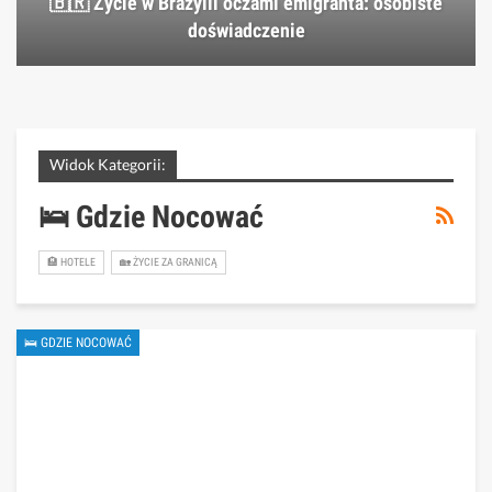
🇧🇷 Życie w Brazylii oczami emigranta: osobiste
doświadczenie
Widok Kategorii:
🛌 Gdzie Nocować
🏨 HOTELE
🏡 ŻYCIE ZA GRANICĄ
🛌 GDZIE NOCOWAĆ