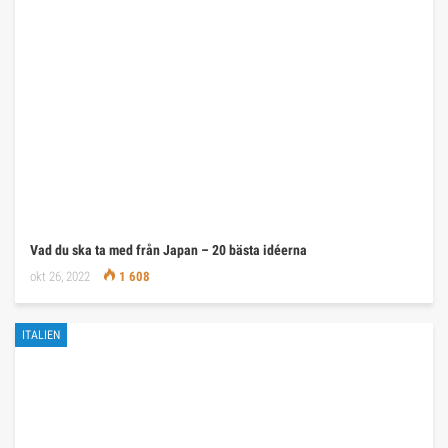
Vad du ska ta med från Japan – 20 bästa idéerna
okt 26, 2022
1 608
ITALIEN