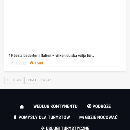
19 bästa badorter i Italien – vilken du ska välja för…
jun 14, 2022
1 508
TILLBAKA
FRAM
1 av 647
WEDŁUG KONTYNENTU
🧭 PODRÓŻE
🧳 POMYSŁY DLA TURYSTÓW
🛌 GDZIE NOCOWAĆ
✈ USŁUGI TURYSTYCZNE