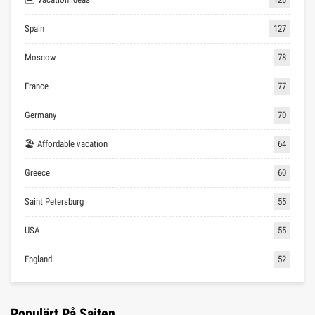
Spain
127
Moscow
78
France
77
Germany
70
🏖 Affordable vacation
64
Greece
60
Saint Petersburg
55
USA
55
England
52
Populärt På Sajten