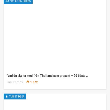
✍ FÖR EN NOTERING
Vad du ska ta med från Thailand som present – 20 bästa…
mar 22, 2022
1 672
🧳 TURISTIDÉER