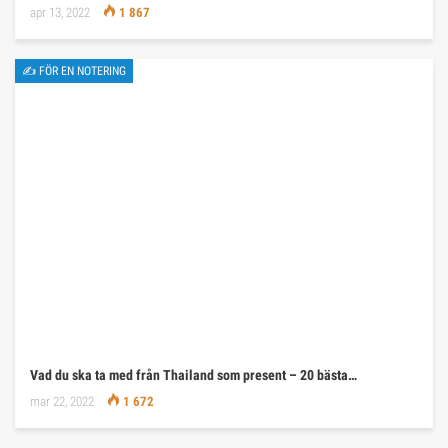
apr 13, 2022
1 867
✍ FÖR EN NOTERING
Vad du ska ta med från Thailand som present – 20 bästa…
mar 22, 2022
1 672