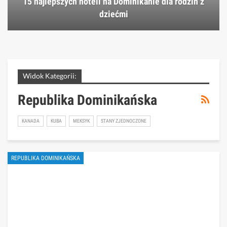
15 najlepszych hoteli na Dominikanie dla rodzin z
dziećmi
Widok Kategorii:
Republika Dominikańska
KANADA
KUBA
MEKSYK
STANY ZJEDNOCZONE
REPUBLIKA DOMINIKAŃSKA