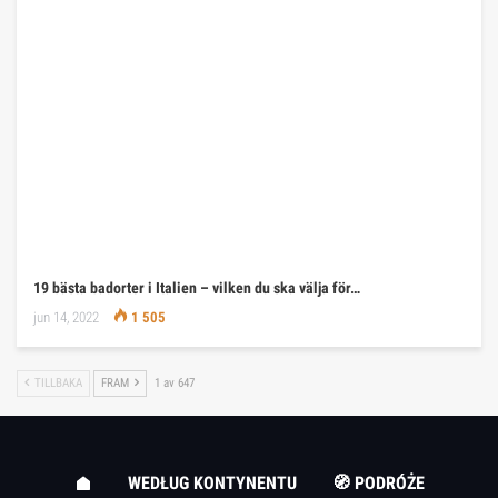
19 bästa badorter i Italien – vilken du ska välja för…
jun 14, 2022
1 505
TILLBAKA
FRAM
1 av 647
WEDŁUG KONTYNENTU
🧭 PODRÓŻE