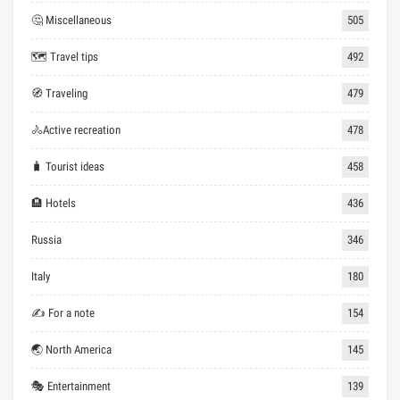
🤔 Miscellaneous
505
🗺 Travel tips
492
🧭 Traveling
479
🚴Active recreation
478
🧳 Tourist ideas
458
🏨 Hotels
436
Russia
346
Italy
180
✍ For a note
154
🌏 North America
145
🎭 Entertainment
139