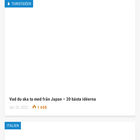
🧳 TURISTIDÉER
Vad du ska ta med från Japan – 20 bästa idéerna
okt 26, 2022
1 608
ITALIEN