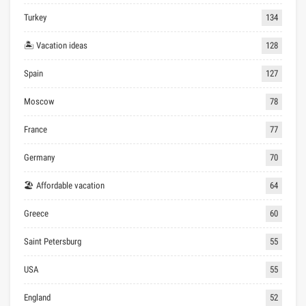
Turkey
134
🏝 Vacation ideas
128
Spain
127
Moscow
78
France
77
Germany
70
🏖 Affordable vacation
64
Greece
60
Saint Petersburg
55
USA
55
England
52