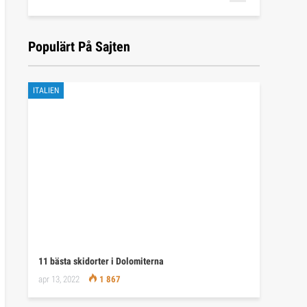
Populärt På Sajten
ITALIEN
11 bästa skidorter i Dolomiterna
apr 13, 2022
1 867