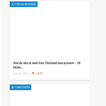
✍ FÖR EN NOTERING
Vad du ska ta med från Thailand som present – 20
bästa…
mar 22, 2022
1 672
🧳 TURISTIDÉER