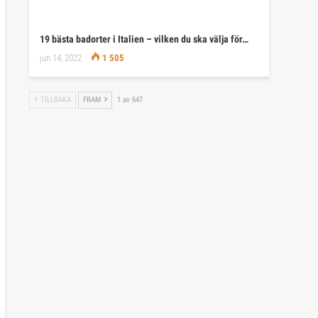
19 bästa badorter i Italien – vilken du ska välja för…
jun 14, 2022
1 505
TILLBAKA
FRAM
1 av 647