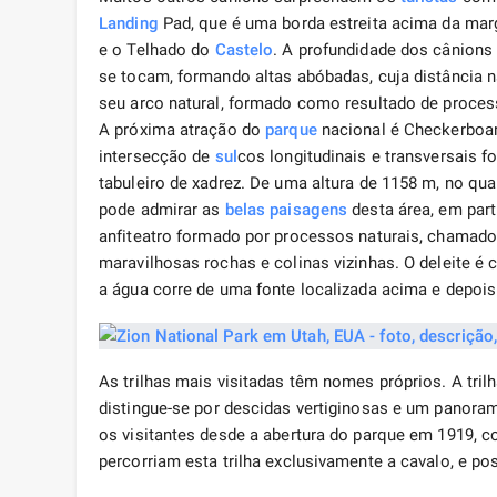
Landing
Pad, que é uma borda estreita acima da marg
e o Telhado do
Castelo
. A profundidade dos cânions 
se tocam, formando altas abóbadas, cuja distância 
seu arco natural, formado como resultado de proces
A próxima atração do
parque
nacional é Checkerboar
intersecção de
sul
cos longitudinais e transversais
tabuleiro de xadrez. De uma altura de 1158 m, no qu
pode admirar as
belas paisagens
desta área, em part
anfiteatro formado por processos naturais, chamad
maravilhosas rochas e colinas vizinhas. O deleite é
a água corre de uma fonte localizada acima e depois
As trilhas mais visitadas têm nomes próprios. A trilh
distingue-se por descidas vertiginosas e um panoram
os visitantes desde a abertura do parque em 1919, co
percorriam esta trilha exclusivamente a cavalo, e p