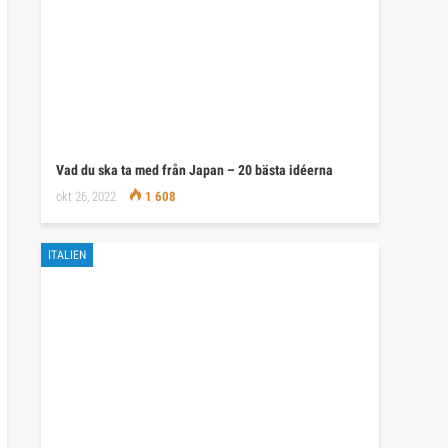
Vad du ska ta med från Japan – 20 bästa idéerna
okt 26, 2022
1 608
ITALIEN