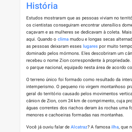
História
Estudos mostraram que as pessoas viviam no territó
os cientistas conseguiram encontrar utensílios dom
caçavam e as mulheres se dedicavam à coleta. Mais t
aqui. Quando o
clima
mudou e longas secas alternad
as pessoas deixaram esses
lugares
por muito tempo.
dominado pelos mórmons. Eles descobriram um cânion
recebeu o nome Zion correspondente à propriedade.
o parque nacional, equipado nesta área de acordo 
O terreno único foi formado como resultado da inte
intemperismo. O pequeno rio virgem montanhoso pra
geral do território causado pelos movimentos vertic
cânion de Zion, com 24 km de comprimento, cuja pro
águas correntes dos riachos deram às rochas uma fo
menores e cachoeiras formadas nas montanhas.
Você já ouviu falar de
Alcatraz
? A famosa
ilha
, que 