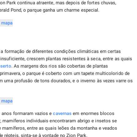
Zion Park continua atraente, mas depois de fortes chuvas,
erald Pond, o parque ganha um charme especial.
ra a formação de diferentes condições climáticas em certas
nsuficiente, crescem plantas resistentes à seca, entre as quais
serto
. As margens dos rios são cobertas de plantas
 primavera, o parque é coberto com um tapete multicolorido de
m uma profusão de tons dourados, e o inverno às vezes varre os
s anos formaram vazios e
cavernas
em enormes blocos
, mamíferos individuais encontraram abrigo e insetos se
e mamíferos, entre as quais leões da montanha e veados
répteis, sinta-se à vontade no Zion Park.