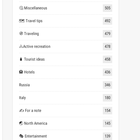
🤔 Miscellaneous
505
🗺 Travel tips
492
🧭 Traveling
479
🚴Active recreation
478
🧳 Tourist ideas
458
🏨 Hotels
436
Russia
346
Italy
180
✍ For a note
154
🌏 North America
145
🎭 Entertainment
139