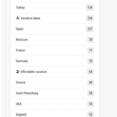
Turkey
134
🏝 Vacation ideas
128
Spain
127
Moscow
78
France
77
Germany
70
🏖 Affordable vacation
64
Greece
60
Saint Petersburg
55
USA
55
England
52