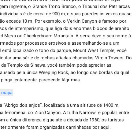
em íngreme, o Grande Trono Branco, o Tribunal dos Patriarcas
individuais é de cerca de 900 m, e suas paredes às vezes quase
não excede 10 m. Por exemplo, o Verkin Canyon é famoso por
sos de intemperismo, que liga dois enormes blocos de arenito.
d Mesa ou Checkerboard Mountain. A serra deve o seu nome à
 formados por processos erosivos e assemelhando-se a um
al está localizado o topo do parque, Mount West Temple, você
icular uma série de rochas afiadas chamadas Virgin Towers. Do
o de Templo de Sinawa, você também pode apreciar as
 causado pela única Weeping Rock, ao longo das bordas da qual
 pinga lentamente, parecendo lágrimas.
a “Abrigo dos anjos”, localizada a uma altitude de 1400 m,
a fenomenal do Zion Canyon. A trilha Narrows é popular entre
m a única diferença é que até a década de 1960, os turistas
osteriormente foram organizadas caminhadas por aqui.