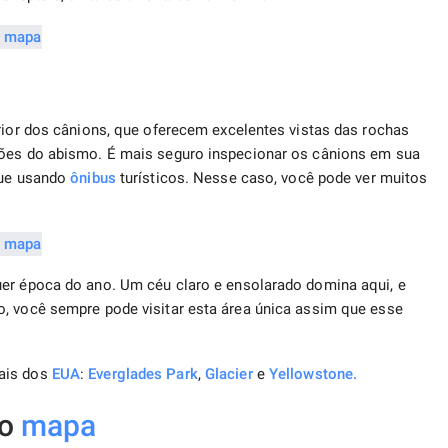
erior dos cânions, que oferecem excelentes vistas das rochas
ções do abismo. É mais seguro inspecionar os cânions em sua
que usando
ônibus
turísticos. Nesse caso, você pode ver muitos
uer época do ano. Um céu claro e ensolarado domina aqui, e
o, você sempre pode visitar esta área única assim que esse
nais dos
EUA
:
Everglades Park
,
Glacier
e
Yellowstone.
no
mapa