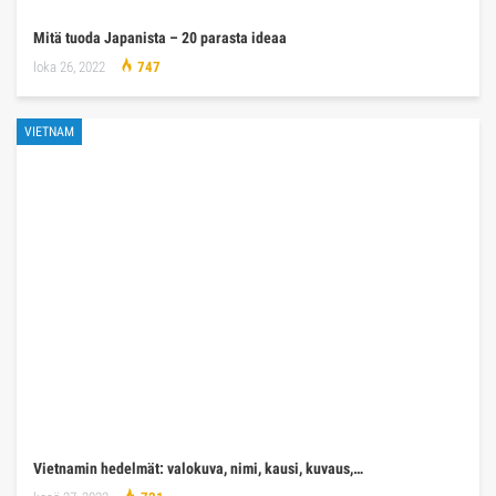
Mitä tuoda Japanista – 20 parasta ideaa
loka 26, 2022
747
VIETNAM
Vietnamin hedelmät: valokuva, nimi, kausi, kuvaus,…