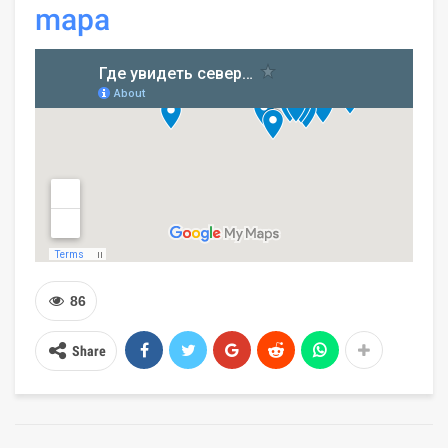
mapa
86
Share