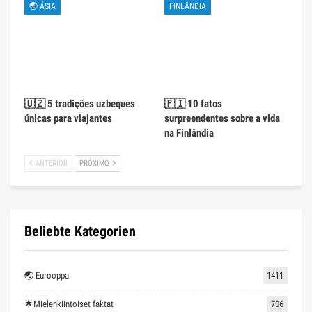
🌏 ÁSIA
FINLÂNDIA
🇺🇿 5 tradições uzbeques
🇫🇮 10 fatos
únicas para viajantes
surpreendentes sobre a vida
na Finlândia
ANTERIOR
PRÓXIMO
Beliebte Kategorien
🌏 Eurooppa
1411
🌟Mielenkiintoiset faktat
706