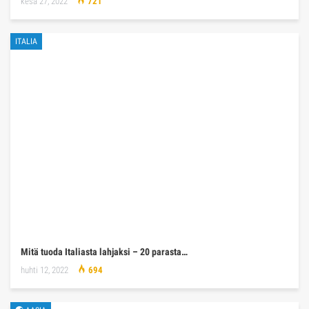
kesä 27, 2022
721
ITALIA
Mitä tuoda Italiasta lahjaksi – 20 parasta…
huhti 12, 2022
694