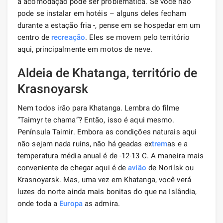
a acomodação pode ser problemática. Se você não
pode se instalar em hotéis – alguns deles fecham
durante a estação fria -, pense em se hospedar em um
centro de
recreação
. Eles se movem pelo território
aqui, principalmente em motos de neve.
Aldeia de Khatanga, território de
Krasnoyarsk
Nem todos irão para Khatanga. Lembra do filme
“Taimyr te chama”? Então, isso é aqui mesmo.
Península Taimir. Embora as condições naturais aqui
não sejam nada ruins, não há geadas ex
trem
as e a
temperatura média anual é de -12-13 C. A maneira mais
conveniente de chegar aqui é de
avião
de Norilsk ou
Krasnoyarsk. Mas, uma vez em Khatanga, você verá
luzes do norte ainda mais bonitas do que na Islândia,
onde toda a
Europa
as admira.