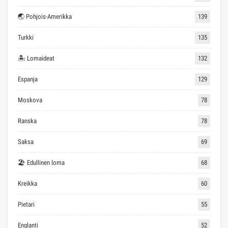
🌏 Pohjois-Amerikka
139
Turkki
135
🏝 Lomaideat
132
Espanja
129
Moskova
78
Ranska
78
Saksa
69
🏖 Edullinen loma
68
Kreikka
60
Pietari
55
Englanti
52