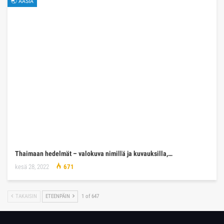
🌏 AASIA
Thaimaan hedelmät – valokuva nimillä ja kuvauksilla,…
kesä 28, 2022
671
TAKAISIN
ETEENPÄIN
1 of 647