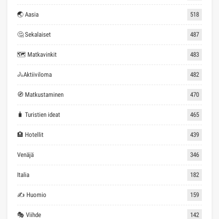
🌏 Aasia
518
🤔 Sekalaiset
487
🗺 Matkavinkit
483
🚴Aktiiviloma
482
🧭 Matkustaminen
470
🧳 Turistien ideat
465
🏨 Hotellit
439
Venäjä
346
Italia
182
✍ Huomio
159
🎭 Viihde
142