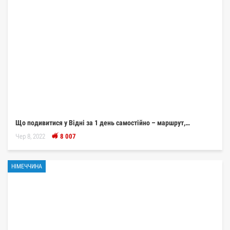
Що подивитися у Відні за 1 день самостійно – маршрут,…
Чер 8, 2022
8 007
НІМЕЧЧИНА