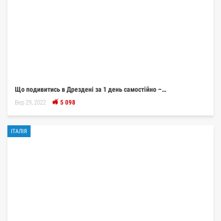
Що подивитись в Дрездені за 1 день самостійно –…
Вер 29, 2022
5 098
ІТАЛІЯ