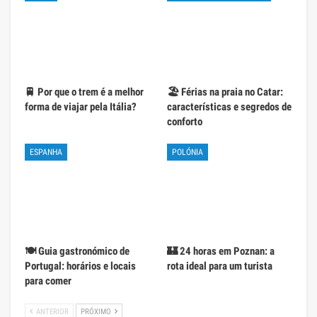
🚆 Por que o trem é a melhor
🏖️ Férias na praia no Catar:
forma de viajar pela Itália?
características e segredos de
conforto
ESPANHA
POLÓNIA
🍽️ Guia gastronómico de
🏰 24 horas em Poznan: a
Portugal: horários e locais
rota ideal para um turista
para comer
ANTERIOR
PRÓXIMO