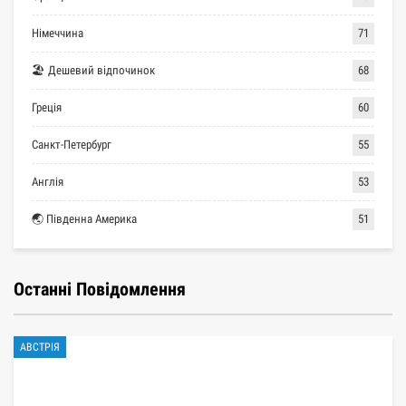
Німеччина
71
🏖 Дешевий відпочинок
68
Греція
60
Санкт-Петербург
55
Англія
53
🌏 Південна Америка
51
Останні Повідомлення
АВСТРІЯ