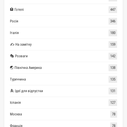
🏨 Готелі
447
Росія
346
Італія
180
✍ На замітку
159
🎭 Розваги
142
🌏 Північна Америка
138
Туреччина
135
🏝 Ідеї для відпустки
131
Іспанія
127
Москва
78
Франція
78