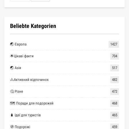
Beliebte Kategorien
🌏 Європа
1427
🌟Цікаві факти
704
🌏 Азія
517
🚴Активний відпочинок
482
🤔 Різне
472
🗺 Поради для подорожей
468
🧳 Ідеї для туристів
465
🧭 Подорожі
459