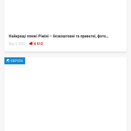
Найкращі пляжі Ріміні – безкоштовні та приватні, фото…
Вер 5, 2022
4 512
🌏 ЄВРОПА