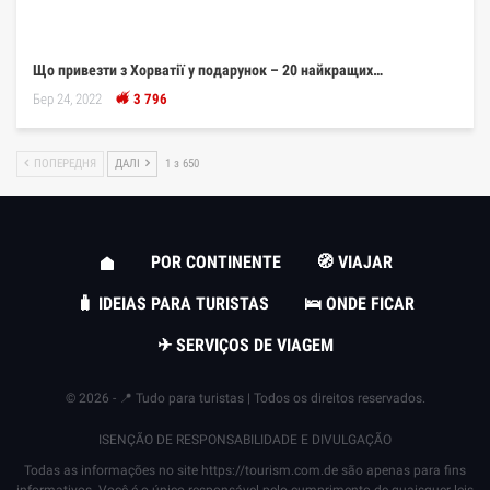
Що привезти з Хорватії у подарунок – 20 найкращих…
Бер 24, 2022
3 796
ПОПЕРЕДНЯ
ДАЛІ
1 з 650
POR CONTINENTE
🧭 VIAJAR
🧳 IDEIAS PARA TURISTAS
🛌 ONDE FICAR
✈ SERVIÇOS DE VIAGEM
© 2026 - 📍 Tudo para turistas | Todos os direitos reservados.
ISENÇÃO DE RESPONSABILIDADE E DIVULGAÇÃO
Todas as informações no site
https://tourism.com.de
são apenas para fins