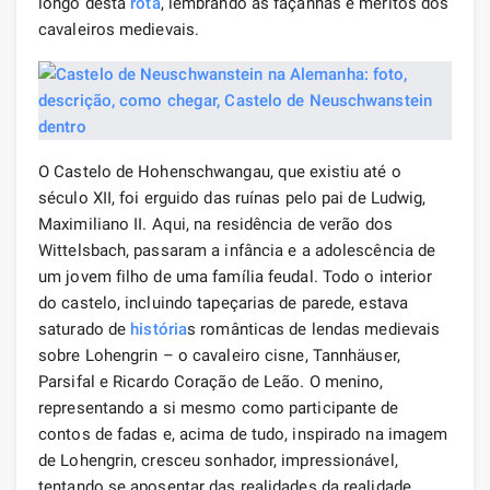
longo desta
rota
, lembrando as façanhas e méritos dos
cavaleiros medievais.
O Castelo de Hohenschwangau, que existiu até o
século XII, foi erguido das ruínas pelo pai de Ludwig,
Maximiliano II. Aqui, na residência de verão dos
Wittelsbach, passaram a infância e a adolescência de
um jovem filho de uma família feudal. Todo o interior
do castelo, incluindo tapeçarias de parede, estava
saturado de
história
s românticas de lendas medievais
sobre Lohengrin – o cavaleiro cisne, Tannhäuser,
Parsifal e Ricardo Coração de Leão. O menino,
representando a si mesmo como participante de
contos de fadas e, acima de tudo, inspirado na imagem
de Lohengrin, cresceu sonhador, impressionável,
tentando se aposentar das realidades da realidade.