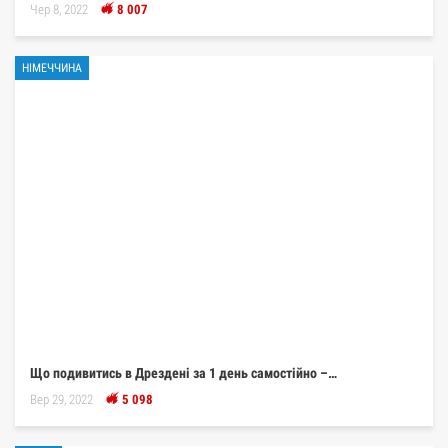
Чер 8, 2022
8 007
НІМЕЧЧИНА
Що подивитись в Дрездені за 1 день самостійно –…
Вер 29, 2022
5 098