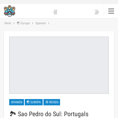
«
»
Heim
🌏 Europa
Spanien
SPANIEN
🌏 EUROPA
🧭 REISEN
🏞️ Sao Pedro do Sul: Portugals