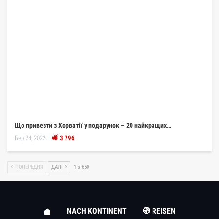
Що привезти з Хорватії у подарунок – 20 найкращих…
Бер 24, 2022
3 796
ПОПЕРЕДНЯ
ДАЛІ
1 з 650
NACH KONTINENT
🧭 REISEN