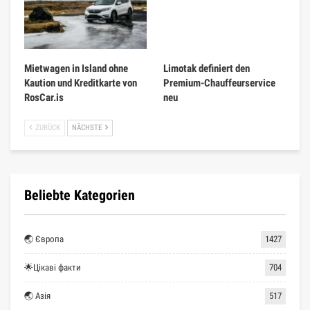
Mietwagen in Island ohne
Limotak definiert den
Kaution und Kreditkarte von
Premium-Chauffeurservice
RosCar.is
neu
ZURÜCK
NÄCHSTE
Beliebte Kategorien
🌏 Європа
1427
🌟Цікаві факти
704
🌏 Азія
517