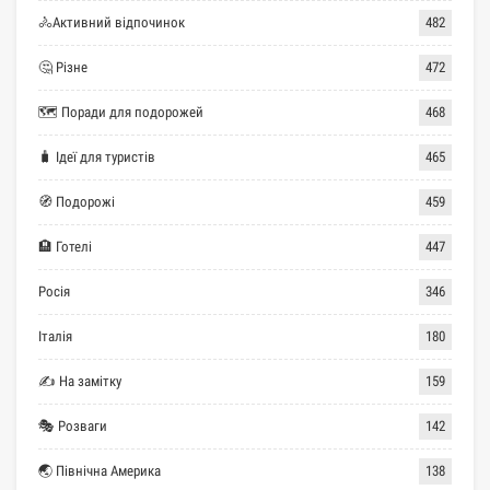
🚴Активний відпочинок
482
🤔 Різне
472
🗺 Поради для подорожей
468
🧳 Ідеї для туристів
465
🧭 Подорожі
459
🏨 Готелі
447
Росія
346
Італія
180
✍ На замітку
159
🎭 Розваги
142
🌏 Північна Америка
138