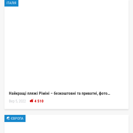
ІТАЛІЯ
Найкращі пляжі Ріміні – безкоштовні та приватні, фото…
Вер 5, 2022
4 510
🌏 ЄВРОПА