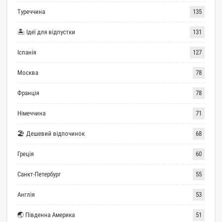
Туреччина
135
🏝 Ідеї для відпустки
131
Іспанія
127
Москва
78
Франція
78
Німеччина
71
🏖 Дешевий відпочинок
68
Греція
60
Санкт-Петербург
55
Англія
53
🌏 Південна Америка
51