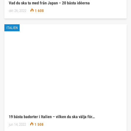
Vad du ska ta med från Japan – 20 bästa idéerna
okt 26, 2022
1 608
ITALIEN
19 bästa badorter i Italien – vilken du ska välja för…
jun 14, 2022
1 508