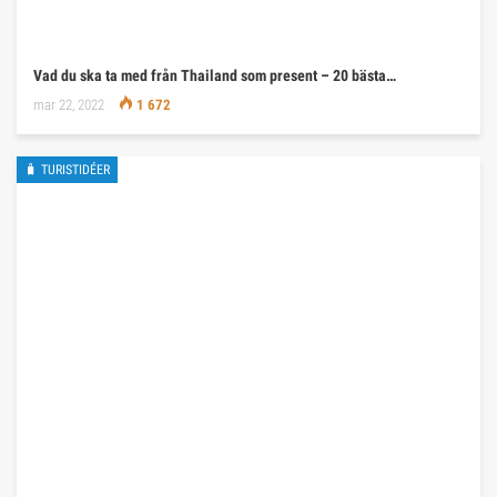
Vad du ska ta med från Thailand som present – 20 bästa…
mar 22, 2022
1 672
🧳 TURISTIDÉER