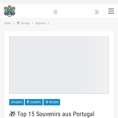
«
»
Heim
🌏 Europa
Spanien
SPANIEN
🌏 EUROPA
🧭 REISEN
🎁 Top 15 Souvenirs aus Portugal