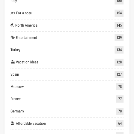
Italy
180
✍ For a note
154
🌏 North America
145
🎭 Entertainment
139
Turkey
134
🏝 Vacation ideas
128
Spain
127
Moscow
78
France
77
Germany
70
🏖 Affordable vacation
64