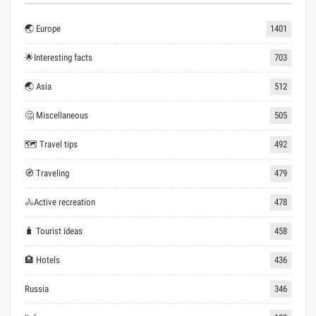
🌏 Europe
1401
🌟Interesting facts
703
🌏 Asia
512
🤔 Miscellaneous
505
🗺 Travel tips
492
🧭 Traveling
479
🚴Active recreation
478
🧳 Tourist ideas
458
🏨 Hotels
436
Russia
346