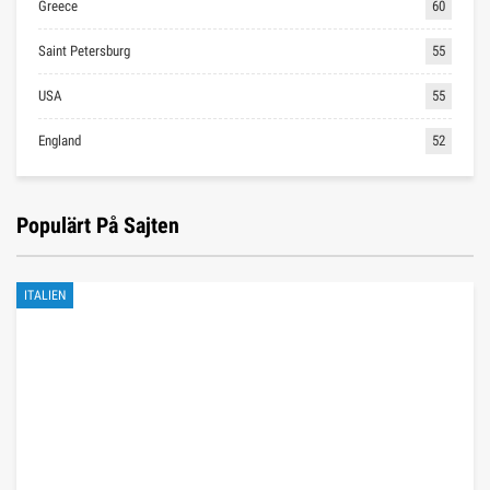
Greece
60
Saint Petersburg
55
USA
55
England
52
Populärt På Sajten
ITALIEN