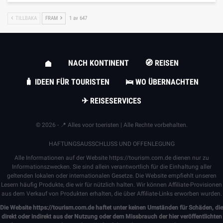
TILLBAKA
FRAM
1 av 647
NACH KONTINENT
🧭 REISEN
🧳 IDEEN FÜR TOURISTEN
🛌 WO ÜBERNACHTEN
✈ REISESERVICES
© 2026 - 📍 Alles voor toeristen | Alle Rechte vorbehalten.
HAFTUNGSAUSSCHLUSS UND OFFENLEGUNG
Alle Informationen auf der Website
https://tourism.com.de
dienen nur zu
Informationszwecken. Sie sind allein verantwortlich für die Einhaltung aller
geltenden lokalen oder internationalen Gesetze. Die Website empfiehlt unseren
Lesern häufig Produkte, die wir für nützlich halten. Wir können Affiliate-Provisionen
aus dem Verkauf von Produkten erhalten, die über Affiliate-Links erworben wurden.
Die Website
https://tourism.com.de
haftet unter keinen Umständen für Schäden, die
direkt oder indirekt aus der Nutzung oder dem Missbrauch der hier veröffentlichten