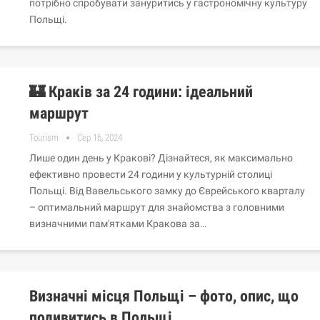
потрібно спробувати зануритись у гастрономічну культуру
Польщі.
🏰 Краків за 24 години: ідеальний
маршрут
Tourism
Сер 16, 2024
Лише один день у Кракові? Дізнайтеся, як максимально
ефективно провести 24 години у культурній столиці
Польщі. Від Вавельського замку до Єврейського кварталу
– оптимальний маршрут для знайомства з головними
визначними пам'ятками Кракова за…
Визначні місця Польщі – фото, опис, що
подивитись в Польщі