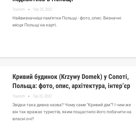
Tourism
Чер 25, 2022
Найвизначніші пам'ятки Польщі - фото, опис. Визначні
місця Польщі на карті.
Кривий будинок (Krzywy Domek) у Сопоті,
Польща: фото, опис, архітектура, інтер’єр
Tourism
Тра 22, 2022
Звідки така дивна назва? Чому саме "Кривий дім"? І чим же
він так вражає туристів, яким пощастило його побачити на
власні очі?