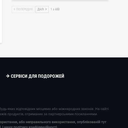
ПОПЕРЕДНЯ
ДАЛІ
1 з 650
✈ СЕРВІСИ ДЛЯ ПОДОРОЖЕЙ
удь-яких відповідних місцевих або міжнародних законів. На сайті
ажів продуктів, отриманих за партнерськими посиланнями.
икористання, або неправильного використання, опублікованій тут
і
, і нашу
політику конфіденційності
.