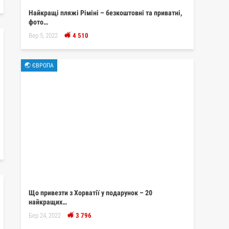
Найкращі пляжі Ріміні – безкоштовні та приватні,
фото…
Вер 5, 2022
4 510
🌏 ЄВРОПА
Що привезти з Хорватії у подарунок – 20
найкращих…
Бер 24, 2022
3 796