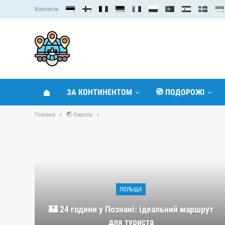
Контакти
ЗА КОНТИНЕНТОМ
🧭 ПОДОРОЖІ
Головна
🌏 Європа
ПОЛЬЩА
🏰 24 години у Познані: ідеальний маршрут
для туриста