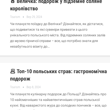
🧂 Величка: подорож у підземне соляне
королівство
Tourism
Вер 29, 2024
Чи плануєте поїздку до Велічки? Дізнайтеся, як дістатися,
що подивитися та які сувеніри привезти з цього
унікального польського міста. Від підземних соляних залів
до музею гірничої справи – все, що потрібно знати для
незабутнього візиту до…
🥟 Топ-10 польських страв: гастрономічна
подорож
Tourism
Вер 8, 2024
Чи плануєте кулінарну подорож до Польщі? Дізнайтесь про
10 найсмачніших та найавтентичніших страв польської
кухні. Від наваристого жура до солодких пончиків – все, що