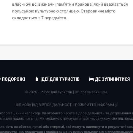
власні очі всі визначні пам'ятки Кракова, який вважається
польською культурною столицею. Старовинне місто
складається з 7 передмістя.
 ПОДОРОЖІ
🧳 ІДЕЇ ДЛЯ ТУРИСТІВ
🛌 ДЕ ЗУПИНИТИСЯ
© 2026 - 📍 Все для туристів | Всі права захищені.
ВІДМОВА ВІД ВІДПОВІДАЛЬНОСТІ І РОЗКРИТТЯ ІНФОРМАЦІЇ
формаційний характер. Ви особисто несете відповідальність за дотримання б
ми для наших читачів. Ми можемо отримувати партнерську комісію від прод
альність за збитки, прямі або непрямі, які можуть виникнути в результаті в
верджуєте, що прочитали і прийняли нашу повну
відмову від відповідальност