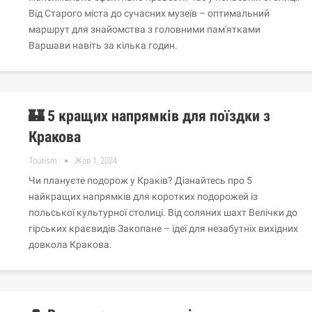
Від Старого міста до сучасних музеїв – оптимальний
маршрут для знайомства з головними пам'ятками
Варшави навіть за кілька годин.
🏰 5 кращих напрямків для поїздки з
Кракова
Tourism
Жов 1, 2024
Чи плануєте подорож у Краків? Дізнайтесь про 5
найкращих напрямків для коротких подорожей із
польської культурної столиці. Від соляних шахт Велічки до
гірських краєвидів Закопане – ідеї для незабутніх вихідних
довкола Кракова.