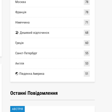
Москва
78
Франція
78
Німеччина
71
🏖 Дешевий відпочинок
68
Греція
60
Санкт-Петербург
55
Англія
53
🌏 Південна Америка
51
Останні Повідомлення
АВСТРІЯ