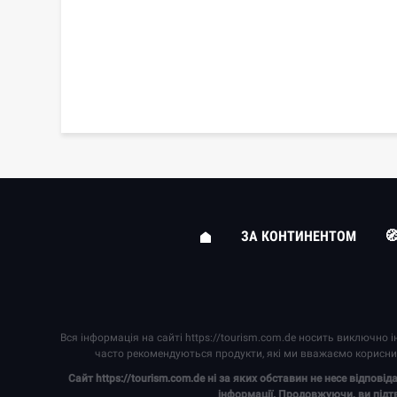
ЗА КОНТИНЕНТОМ

Вся інформація на сайті
https://tourism.com.de
носить виключно ін
часто рекомендуються продукти, які ми вважаємо корисни
Сайт
https://tourism.com.de
ні за яких обставин не несе відповід
інформації. Продовжуючи, ви підт