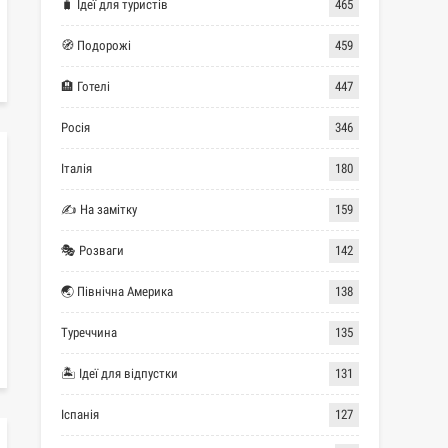
🧳 Ідеї для туристів
465
🧭 Подорожі
459
🏨 Готелі
447
Росія
346
Італія
180
✍ На замітку
159
🎭 Розваги
142
🌏 Північна Америка
138
Туреччина
135
🏝 Ідеї для відпустки
131
Іспанія
127