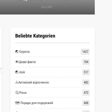
Січ 9, 2025
Beliebte Kategorien
🌏 Європа
1427
🌟Цікаві факти
704
🌏 Азія
517
🚴Активний відпочинок
482
🤔 Різне
472
🗺 Поради для подорожей
468