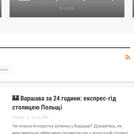
Січ 13, 2025
ТИКАН
🏰 Варшава за 24 години: експрес-гід
столицею Польщі
Tourism
Січ 4, 2025
Чи плануєте коротку зупинку у Варшаві? Дізнайтесь, як
максимально ефективно провести час у польській столиці.