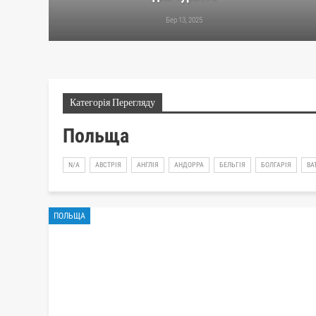
Бер 13, 2025
Категорія Перегляду
Польща
N/A
АВСТРІЯ
АНГЛІЯ
АНДОРРА
БЕЛЬГІЯ
БОЛГАРІЯ
ВА
ПОЛЬЩА