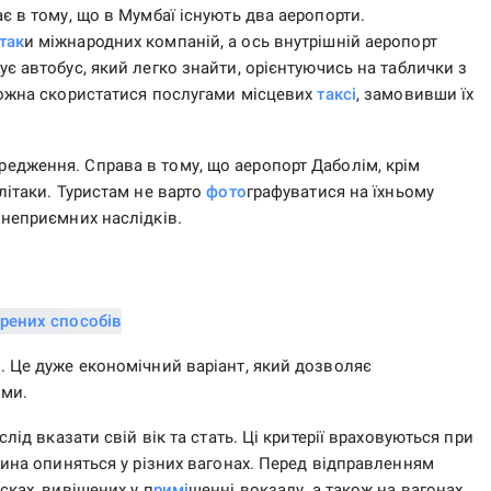
є в тому, що в Мумбаї існують два аеропорти.
так
и міжнародних компаній, а ось внутрішній аеропорт
ує автобус, який легко знайти, орієнтуючись на таблички з
ожна скористатися послугами місцевих
таксі
, замовивши їх
редження. Справа в тому, що аеропорт Даболім, крім
 літаки. Туристам не варто
фото
графуватися на їхньому
 неприємних наслідків.
. Це дуже економічний варіант, який дозволяє
ями.
лід вказати свій вік та стать. Ці критерії враховуються при
жина опиняться у різних вагонах. Перед відправленням
сках, вивішених у п
римі
щенні вокзалу, а також на вагонах