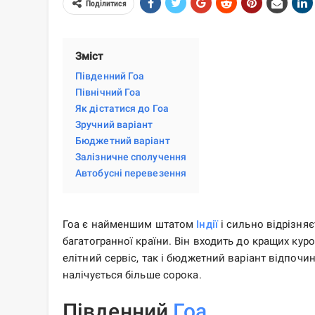
Поділитися
Зміст
Південний Гоа
Північний Гоа
Як дістатися до Гоа
Зручний варіант
Бюджетний варіант
Залізничне сполучення
Автобусні перевезення
Гоа є найменшим штатом
Індії
і сильно відрізняє
багатогранної країни. Він входить до кращих куро
елітний сервіс, так і бюджетний варіант відпочин
налічується більше сорока.
Південний
Гоа