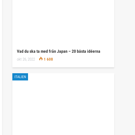
Vad du ska ta med från Japan – 20 bästa idéerna
okt 26, 2022
1 608
ITALIEN