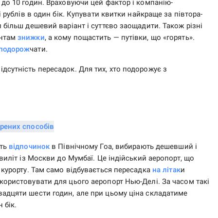
 до 10 годин. Враховуючи цей фактор і компанію-
і рублів в один бік. Купувати квитки найкраще за півтора-
 більш дешевий варіант і суттєво заощадити. Також різні
єнтам
знижки
, а кому пощастить — путівки, що «горять».
подорож
чати.
дсутність пересадок. Для тих, хто подорожує з
ють
відпочинок
в Північному Гоа, вибирають дешевший і
 виліт із Москви до Мумбаї. Це індійський аеропорт, що
 курорту. Там само відбувається пересадка
на літак
и
користовувати для цього аеропорт Нью-Делі. За часом такі
вадцяти шести годин, але при цьому ціна складатиме
 бік.