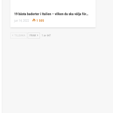
19 bästa badorter i Italien – vilken du ska välja för…
jun 14, 2022
1 505
TILLBAKA
FRAM
1 av 647