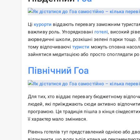
Ці
курорти
віддають перевагу заможним туристам,
важливу роль. Упорядковані
готелі
, високий рів
аюрведичні школи, розкішні зелені парки тощо. Г
тому відпочиваючі
туристи
можуть сповна насоло
зайнятися медитацією або просто споглядати ро
Північний Гоа
Для тих, хто віддає перевагу бюджетному відпоч
людей, які приїжджають сюди активно відпочити
програмою. Ця традиція пішла з кінця сімдесятих 
її характер мало змінився.
Рівень готелів тут представлений однією або дв
відзначити, що воду з-під крана не рекомендують