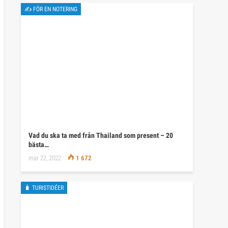
✍ FÖR EN NOTERING
Vad du ska ta med från Thailand som present – 20
bästa…
mar 22, 2022
1 672
🧳 TURISTIDÉER