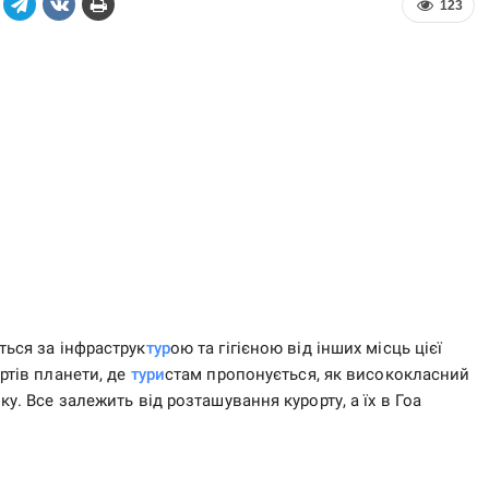
123
ться за інфраструк
тур
ою та гігієною від інших місць цієї
ртів планети, де
тури
стам пропонується, як висококласний
ку. Все залежить від розташування курорту, а їх в Гоа