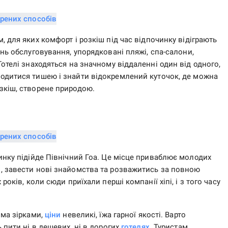
 для яких комфорт і розкіш під час відпочинку відіграють
ень обслуговування, упорядковані пляжі, спа-салони,
отелі знаходяться на значному віддаленні один від одного,
дитися тишею і знайти відокремлений куточок, де можна
зкіш, створене природою.
инку підійде Північний Гоа. Це місце приваблює молодих
, завести нові знайомства та розважитись за повною
років, коли сюди приїхали перші компанії хіпі, і з того часу
ома зірками,
ціни
невеликі, їжа гарної якості. Варто
 пити ні в дешевих, ні в дорогих
готелях
. Туристам