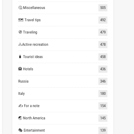
🤔 Miscellaneous
505
🗺 Travel tips
492
🧭 Traveling
479
🚴Active recreation
478
🧳 Tourist ideas
458
🏨 Hotels
436
Russia
346
Italy
180
✍ For a note
154
🌏 North America
145
🎭 Entertainment
139