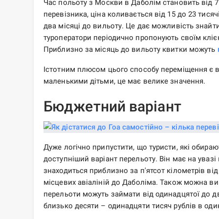
Час польоту з Москви в Даболім становить від 7
перевізника, ціна коливається від 15 до 23 тисяч
два місяці до вильоту. Це дає можливість знайти
туроператори періодично пропонують своїм клі
Приблизно за місяць до вильоту квитки можуть
Істотним плюсом цього способу переміщення є ві
маленькими дітьми, це має велике значення.
Бюджетний варіант
Дуже логічно припустити, що туристи, які обира
доступніший варіант перельоту. Він має на увазі
знаходиться приблизно за п'ятсот кілометрів від
місцевих авіаліній до Даболіма. Також можна ви
перельоти можуть займати від одинадцятої до д
близько десяти – одинадцяти тисяч рублів в один