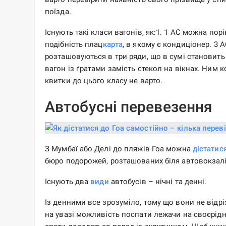
поїзда.
Існують такі класи вагонів, як:1. 1 AC можна по
подібність плац
карта
, в якому є кондиціонер. 3 
розташовуються в три ряди, що в сумі становить 
вагон із ґратами замість стекол на вікнах. Ним 
квитки до цього класу не варто.
Автобусні перевезення
З Мумбаї або Делі до пляжів Гоа можна
дістатис
бюро подорожей, розташованих біля автовокзалі
Існують два
види
автобусів – нічні та денні.
Із денними все зрозуміло, тому що вони не відрі
на увазі можливість поспати лежачи на своєрідні