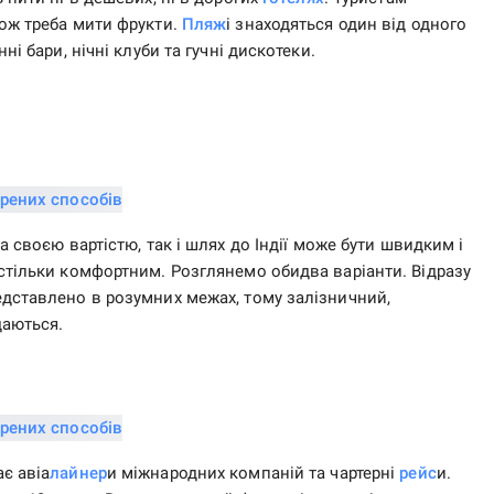
кож треба мити фрукти.
Пляж
і знаходяться один від одного
ні бари, нічні клуби та гучні дискотеки.
а своєю вартістю, так і шлях до Індії може бути швидким і
стільки комфортним. Розглянемо обидва варіанти. Відразу
едставлено в розумних межах, тому залізничний,
даються.
є авіа
лайнер
и міжнародних компаній та чартерні
рейс
и.