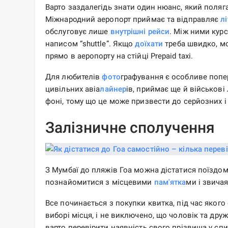
Варто заздалегідь знати один нюанс, який поляга
Міжнародний аеропорт приймає та відправляє
лі
обслуговує лише
внутрішні рейси
. Між ними курс
написом “shuttle”. Якщо
доїхати
треба швидко, м
прямо в аеропорту на стійці Prepaid taxi.
Для любителів
фото
графування є особливе попе
цивільних авіа
лайнер
ів, приймає ще й військові
фоні, тому що це може призвести до серйозних і
Залізничне сполучення
З Мумбаї до пляжів Гоа можна дістатися поїздом
познайомитися з місцевими
пам'ятка
ми і звича
Все починається з покупки квитка, під час якого с
виборі місця, і не виключено, що чоловік та дру
варто перевірити наявність свого прізвища у спи