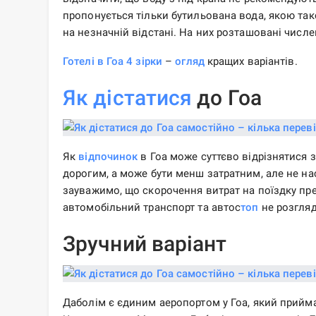
пропонується тільки бутильована вода, якою та
на незначній відстані. На них розташовані числен
Готелі в Гоа 4 зірки
–
огляд
кращих варіантів.
Як дістатися
до Гоа
Як
відпочинок
в Гоа може суттєво відрізнятися з
дорогим, а може бути менш затратним, але не на
зауважимо, що скорочення витрат на поїздку пр
автомобільний транспорт та автос
топ
не розгля
Зручний варіант
Даболім є єдиним аеропортом у Гоа, який прийма