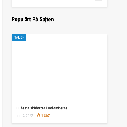
Populärt På Sajten
ITALIEN
11 bästa skidorter i Dolomiterna
apr 13, 2022
1 867