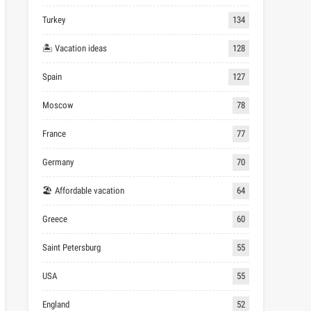
Turkey
134
🏝 Vacation ideas
128
Spain
127
Moscow
78
France
77
Germany
70
🏖 Affordable vacation
64
Greece
60
Saint Petersburg
55
USA
55
England
52