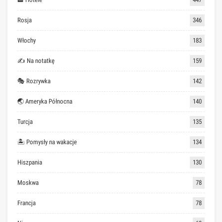
Rosja
346
Włochy
183
✍ Na notatkę
159
🎭 Rozrywka
142
🌏 Ameryka Północna
140
Turcja
135
🏝 Pomysły na wakacje
134
Hiszpania
130
Moskwa
78
Francja
78