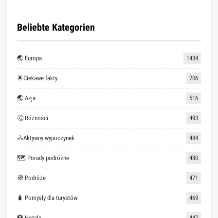
Beliebte Kategorien
🌏 Europa
1434
🌟Ciekawe fakty
706
🌏 Azja
516
🤔 Różności
493
🚴Aktywny wypoczynek
484
🗺 Porady podróżne
480
🧭 Podróże
471
🧳 Pomysły dla turystów
469
🏨 Hotele
447