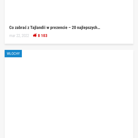
Co zabrać z Tajlandii w prezencie – 20 najlepszych…
mar 22, 2022
8 103
WŁOCHY