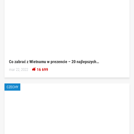
Co zabrać z Wietnamu w prezencie – 20 najlepszych…
mar 22, 2022
16 699
CZECHY