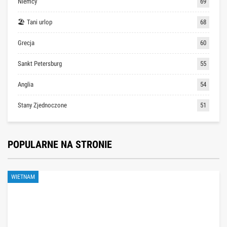
Niemcy
69
🏖 Tani urlop
68
Grecja
60
Sankt Petersburg
55
Anglia
54
Stany Zjednoczone
51
POPULARNE NA STRONIE
WIETNAM