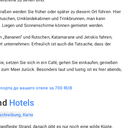
lsteine ​​zu sehen sind.
raßen werden Sie früher oder später zu diesem Ort führen. Hier
nd Duschen, Umkleidekabinen und Trinkbrunnen, man kann
en. Liegen und Sonnenschirme können gemietet werden.
en „Bananen“ und Rutschen, Katamarane und Jetskis fahren,
rt unternehmen. Erfreulich ist auch die Tatsache, dass der
, setzen Sie sich in ein Café, gehen Sie einkaufen, genießen
zum Meer zurück. Besonders laut und lustig ist es hier abends,
порта до вашего отеля за 700 RUB
and
Hotels
 gepflegte Strand, danach gibt es nur noch eine wilde Küste.