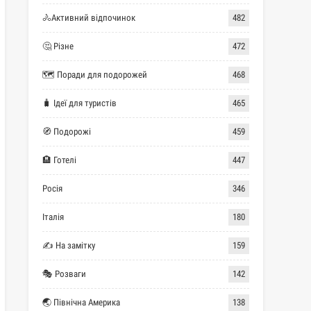
🚴Активний відпочинок
482
🤔 Різне
472
🗺 Поради для подорожей
468
🧳 Ідеї для туристів
465
🧭 Подорожі
459
🏨 Готелі
447
Росія
346
Італія
180
✍ На замітку
159
🎭 Розваги
142
🌏 Північна Америка
138