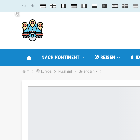
Kontakte
«
NACH KONTINENT
🧭 REISEN
🧳 I
Heim
🌏 Europa
Russland
Gelendschik