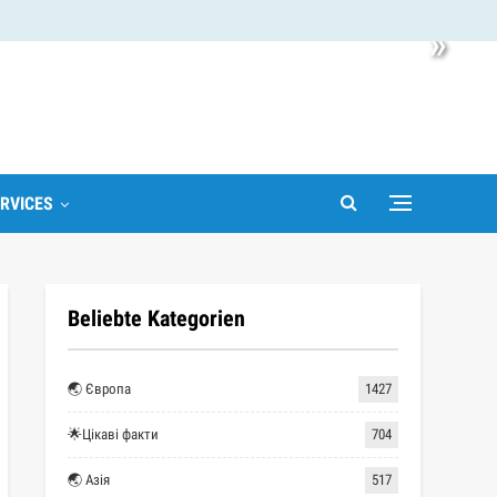
»
RVICES
Beliebte Kategorien
🌏 Європа
1427
🌟Цікаві факти
704
🌏 Азія
517