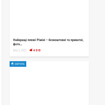
Найкращі пляжі Ріміні – безкоштовні та приватні,
фото…
Вер 5, 2022
4 510
🌏 ЄВРОПА