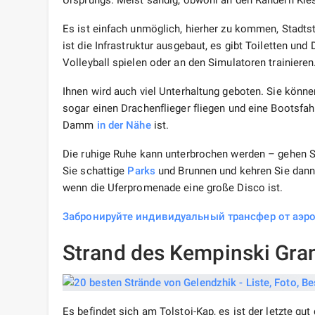
Ursprungs. Meist sandig, obwohl an den Rändern Kiese
Es ist einfach unmöglich, hierher zu kommen, Stadtst
ist die Infrastruktur ausgebaut, es gibt Toiletten u
Volleyball spielen oder an den Simulatoren trainier
Ihnen wird auch viel Unterhaltung geboten. Sie könn
sogar einen Drachenflieger fliegen und eine Bootsfah
Damm
in der Nähe
ist.
Die ruhige Ruhe kann unterbrochen werden – gehen Sie
Sie schattige
Parks
und Brunnen und kehren Sie dann 
wenn die Uferpromenade eine große Disco ist.
Забронируйте индивидуальный трансфер от аэро
Strand des Kempinski Gr
Es befindet sich am Tolstoi-Kap, es ist der letzte gut