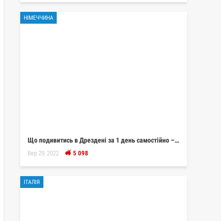
НІМЕЧЧИНА
Що подивитись в Дрездені за 1 день самостійно –…
Вер 29, 2022
5 098
ІТАЛІЯ