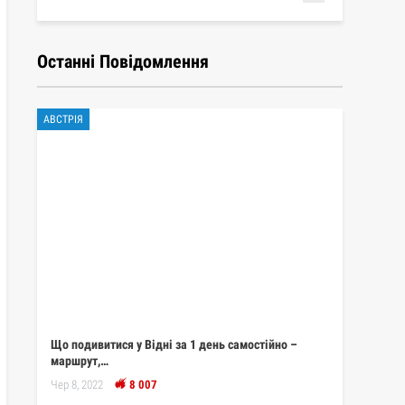
Останні Повідомлення
АВСТРІЯ
Що подивитися у Відні за 1 день самостійно –
маршрут,…
Чер 8, 2022
8 007