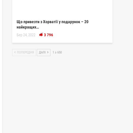
Що привезти з Хорватії у подарунок – 20
найкращих…
Бер 24, 2022
3 796
ПОПЕРЕДНЯ
ДАЛІ
1 з 650