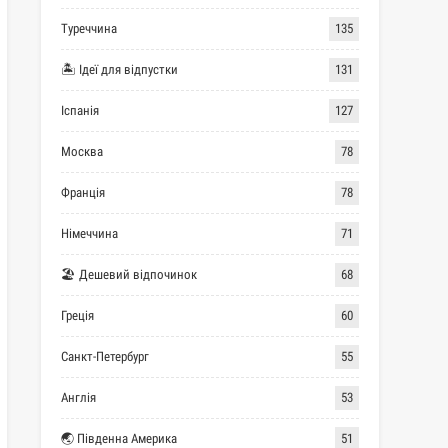
Туреччина
135
🏝 Ідеї для відпустки
131
Іспанія
127
Москва
78
Франція
78
Німеччина
71
🏖 Дешевий відпочинок
68
Греція
60
Санкт-Петербург
55
Англія
53
🌏 Південна Америка
51