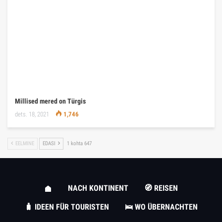
Millised mered on Türgis
dets. 18, 2021
1,746
EELMINE
EDASI
1 kohta 647
NACH KONTINENT
🧭 REISEN
🧳 IDEEN FÜR TOURISTEN
🛌 WO ÜBERNACHTEN