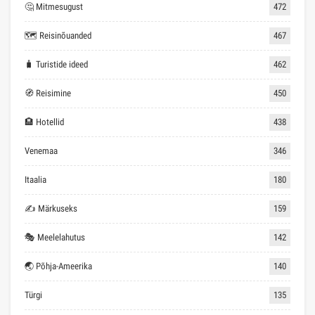
🤔 Mitmesugust
472
🗺 Reisinõuanded
467
🧳 Turistide ideed
462
🧭 Reisimine
450
🏨 Hotellid
438
Venemaa
346
Itaalia
180
✍ Märkuseks
159
🎭 Meelelahutus
142
🌏 Põhja-Ameerika
140
Türgi
135