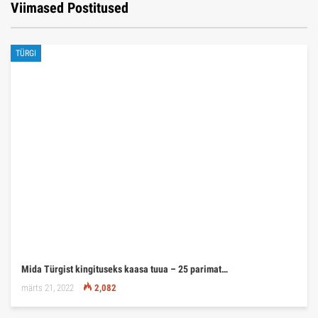
Viimased Postitused
TÜRGI
Mida Türgist kingituseks kaasa tuua – 25 parimat…
märts 21, 2022
2,082