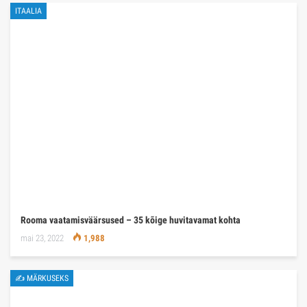
ITAALIA
Rooma vaatamisväärsused – 35 kõige huvitavamat kohta
mai 23, 2022
1,988
✍ MÄRKUSEKS