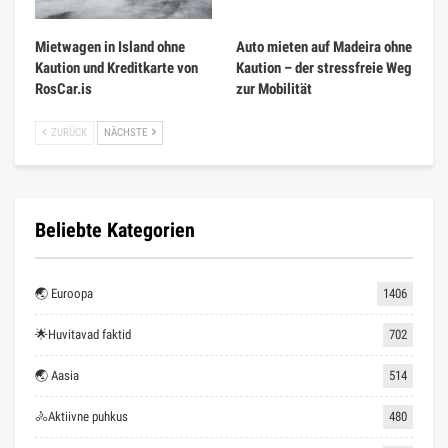
Mietwagen in Island ohne
Auto mieten auf Madeira ohne
Kaution und Kreditkarte von
Kaution – der stressfreie Weg
RosCar.is
zur Mobilität
ZURÜCK
NÄCHSTE
Beliebte Kategorien
🌏 Euroopa
1406
🌟Huvitavad faktid
702
🌏 Aasia
514
🚴Aktiivne puhkus
480