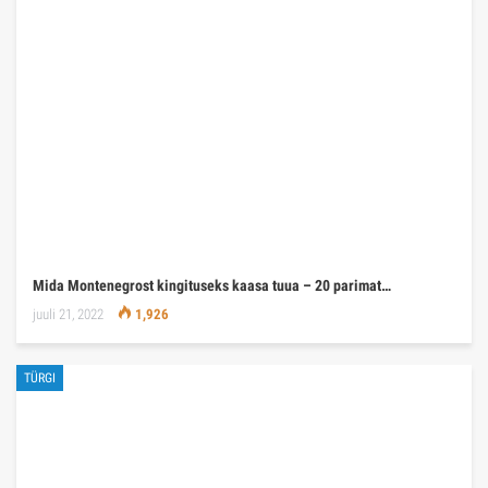
Mida Montenegrost kingituseks kaasa tuua – 20 parimat…
juuli 21, 2022
1,926
TÜRGI