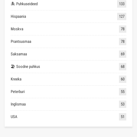
🏝 Puhkuseideed
133
Hispaania
127
Moskva
78
Prantsusmaa
78
Saksamaa
69
🏖 Soodne puhkus
68
Kreeka
60
Peterburi
55
Inglismaa
53
USA
51