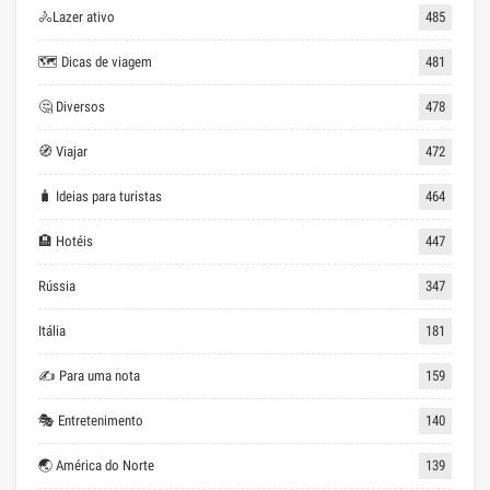
🚴Lazer ativo
485
🗺 Dicas de viagem
481
🤔 Diversos
478
🧭 Viajar
472
🧳 Ideias para turistas
464
🏨 Hotéis
447
Rússia
347
Itália
181
✍ Para uma nota
159
🎭 Entretenimento
140
🌏 América do Norte
139