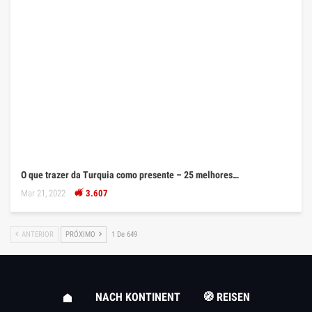
O que trazer da Turquia como presente – 25 melhores…
Mar 21, 2022
3.607
ANTERIOR
PRÓXIMO
1 De 649
NACH KONTINENT
🧭 REISEN