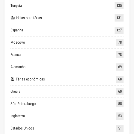
Turquia
135
🏝 Ideias para férias
131
Espanha
127
Moscovo
78
França
78
Alemanha
69
🏖 Férias económicas
68
Grécia
60
São Petersburgo
55
Inglaterra
53
Estados Unidos
51