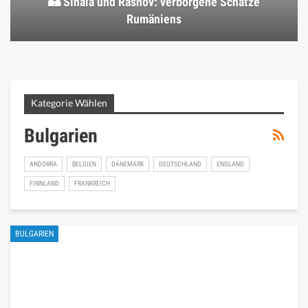
🏰 Sinaia und Rasnov: verborgene Schätze
Rumäniens
Kategorie Wählen
Bulgarien
ANDORRA
BELGIEN
DÄNEMARK
DEUTSCHLAND
ENGLAND
FINNLAND
FRANKREICH
BULGARIEN