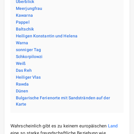
Überblick
Meerjungfrau
Kawarna
Pappel
Baltschik
Heiligen Konstantin und Helena
Warna
sonniger Tag
Schkorpilowzi
Weiß
Das Reh
Heiliger Vlas
Rawda
Dünen
Bulgarische Ferienorte mit Sandstränden auf der
Karte
Wahrscheinlich gibt es zu keinem europäischen
Land
eine so starke freundschaftliche Beziehung wie