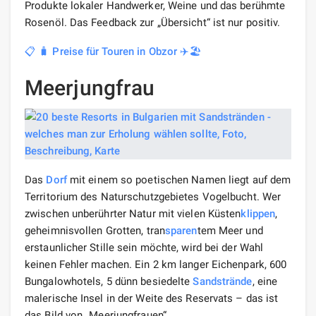
Produkte lokaler Handwerker, Weine und das berühmte
Rosenöl. Das Feedback zur „Übersicht“ ist nur positiv.
📋 🧳 Preise für Touren in Obzor ✈️🏖️
Meerjungfrau
Das
Dorf
mit einem so poetischen Namen liegt auf dem
Territorium des Naturschutzgebietes Vogelbucht. Wer
zwischen unberührter Natur mit vielen Küsten
klippen
,
geheimnisvollen Grotten, tran
sparen
tem Meer und
erstaunlicher Stille sein möchte, wird bei der Wahl
keinen Fehler machen. Ein 2 km langer Eichenpark, 600
Bungalowhotels, 5 dünn besiedelte
Sandstrände
, eine
malerische Insel in der Weite des Reservats – das ist
das Bild von „Meerjungfrauen“.