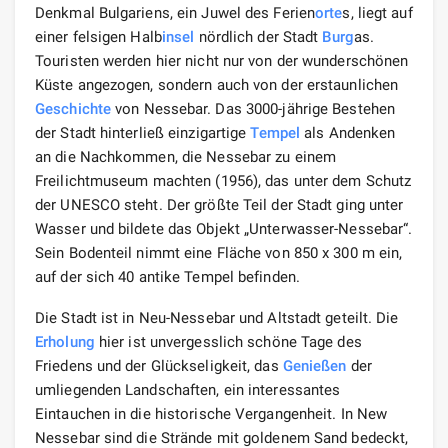
Denkmal Bulgariens, ein Juwel des Ferien
orte
s, liegt auf
einer felsigen Halb
insel
nördlich der Stadt
Burg
as.
Touristen werden hier nicht nur von der wunderschönen
Küste angezogen, sondern auch von der erstaunlichen
Geschichte
von Nessebar. Das 3000-jährige Bestehen
der Stadt hinterließ einzigartige
Tempel
als Andenken
an die Nachkommen, die Nessebar zu einem
Freilichtmuseum machten (1956), das unter dem Schutz
der UNESCO steht. Der größte Teil der Stadt ging unter
Wasser und bildete das Objekt „Unterwasser-Nessebar“.
Sein Bodenteil nimmt eine Fläche von 850 x 300 m ein,
auf der sich 40 antike Tempel befinden.
Die Stadt ist in Neu-Nessebar und Altstadt geteilt. Die
Erholung
hier ist unvergesslich schöne Tage des
Friedens und der Glückseligkeit, das
Genießen
der
umliegenden Landschaften, ein interessantes
Eintauchen in die historische Vergangenheit. In New
Nessebar sind die Strände mit goldenem Sand bedeckt,