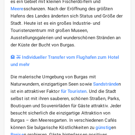
es ein Gebiet mit kleinen Fischerdörfern und
Meere
sschanzen. Nach der Eröffnung des größten
Hafens des Landes änderten sich Status und Größe der
Stadt. Heute ist es ein großes Industrie- und
Touristenzentrum mit großen Museen,
Ausstellungsgalerien und wunderschönen Stränden an
der Küste der Bucht von Burgas.
🏨 🚕 Individueller Transfer vom Flughafen zum Hotel
und mehr
Die malerische Umgebung von Burgas mit
Naturwundern, einzigartigen Seen sowie
Sandstrände
n
ist ein attraktiver Faktor
für Touristen
. Und die Stadt
selbst ist mit ihren sauberen, schönen Straßen, Parks,
Boutiquen und Souvenirläden für Gäste attraktiv. Jeder
besucht sicherlich die einzigartige Attraktion von
Burgas – den Meeresgarten. In verschiedenen Cafés
können Sie bulgarische Köstlichkeiten zu
günstig
en
Preise
n probieren. Gäste hinterlassen positives