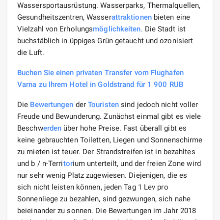
Wassersportausrüstung. Wasserparks, Thermalquellen,
Gesundheitszentren, Wasser
attraktionen
bieten eine
Vielzahl von Erholungs
möglichkeiten
. Die Stadt ist
buchstäblich in üppiges Grün getaucht und ozonisiert
die Luft.
Buchen Sie einen privaten Transfer vom Flughafen
Varna zu Ihrem Hotel in Goldstrand für 1 900 RUB
Die
Bewertungen
der
Touristen
sind jedoch nicht voller
Freude und Bewunderung. Zunächst einmal gibt es viele
Beschw
erden
über hohe Preise. Fast überall gibt es
keine gebrauchten Toiletten, Liegen und Sonnenschirme
zu mieten ist teuer. Der Strandstreifen ist in bezahltes
und b / n-Terri
tor
ium unterteilt, und der freien Zone wird
nur sehr wenig Platz zugewiesen. Diejenigen, die es
sich nicht leisten können, jeden Tag 1 Lev pro
Sonnenliege zu bezahlen, sind gezwungen, sich nahe
beieinander zu sonnen. Die Bewertungen im Jahr 2018