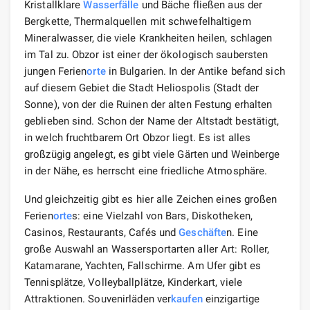
Kristallklare
Wasserfälle
und Bäche fließen aus der
Bergkette, Thermalquellen mit schwefelhaltigem
Mineralwasser, die viele Krankheiten heilen, schlagen
im Tal zu. Obzor ist einer der ökologisch saubersten
jungen Ferien
orte
in Bulgarien. In der Antike befand sich
auf diesem Gebiet die Stadt Heliospolis (Stadt der
Sonne), von der die Ruinen der alten Festung erhalten
geblieben sind. Schon der Name der Altstadt bestätigt,
in welch fruchtbarem Ort Obzor liegt. Es ist alles
großzügig angelegt, es gibt viele Gärten und Weinberge
in der Nähe, es herrscht eine friedliche Atmosphäre.
Und gleichzeitig gibt es hier alle Zeichen eines großen
Ferien
orte
s: eine Vielzahl von Bars, Diskotheken,
Casinos, Restaurants, Cafés und
Geschäfte
n. Eine
große Auswahl an Wassersportarten aller Art: Roller,
Katamarane, Yachten, Fallschirme. Am Ufer gibt es
Tennisplätze, Volleyballplätze, Kinderkart, viele
Attraktionen. Souvenirläden ver
kaufen
einzigartige