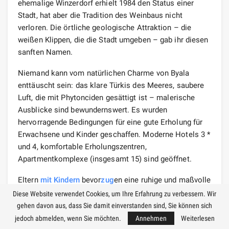
ehemalige Winzerdorf erhielt 1984 den Status einer
Stadt, hat aber die Tradition des Weinbaus nicht
verloren. Die örtliche geologische Attraktion – die
weißen Klippen, die die Stadt umgeben – gab ihr diesen
sanften Namen.
Niemand kann vom natürlichen Charme von Byala
enttäuscht sein: das klare Türkis des Meeres, saubere
Luft, die mit Phytonciden gesättigt ist – malerische
Ausblicke sind bewundernswert. Es wurden
hervorragende Bedingungen für eine gute Erholung für
Erwachsene und Kinder geschaffen. Moderne Hotels 3 *
und 4, komfortable Erholungszentren,
Apartmentkomplexe (insgesamt 15) sind geöffnet.
Eltern
mit Kindern
bevor
zug
en eine ruhige und maßvolle
Erholung an guten Stränden mit seichtem Meerwasser
Diese Website verwendet Cookies, um Ihre Erfahrung zu verbessern. Wir
(10 m von der Küste) mit einem sanften Abstieg ins
gehen davon aus, dass Sie damit einverstanden sind, Sie können sich
Wasser. Aufgrund der großen Auswahl an Unterhaltung
jedoch abmelden, wenn Sie möchten.
Annehmen
Weiterlesen
ist es unmöglich, sich hier auf Schwimmen und