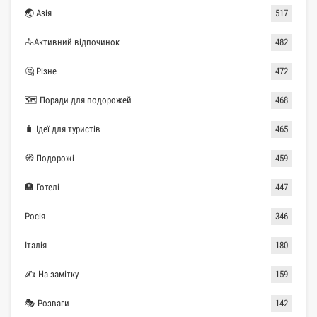
🌏 Азія
517
🚴Активний відпочинок
482
🤔 Різне
472
🗺 Поради для подорожей
468
🧳 Ідеї для туристів
465
🧭 Подорожі
459
🏨 Готелі
447
Росія
346
Італія
180
✍ На замітку
159
🎭 Розваги
142