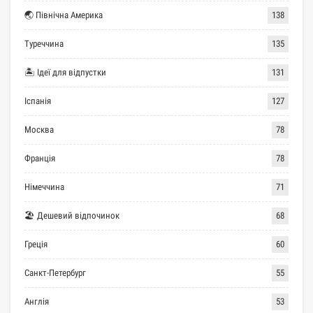
🌏 Північна Америка
138
Туреччина
135
🏝 Ідеї для відпустки
131
Іспанія
127
Москва
78
Франція
78
Німеччина
71
🏖 Дешевий відпочинок
68
Греція
60
Санкт-Петербург
55
Англія
53