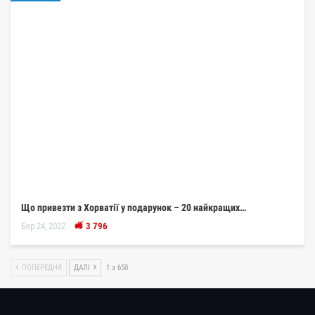
Що привезти з Хорватії у подарунок – 20 найкращих…
Бер 24, 2022
3 796
ПОПЕРЕДНЯ
ДАЛІ
1 з 650