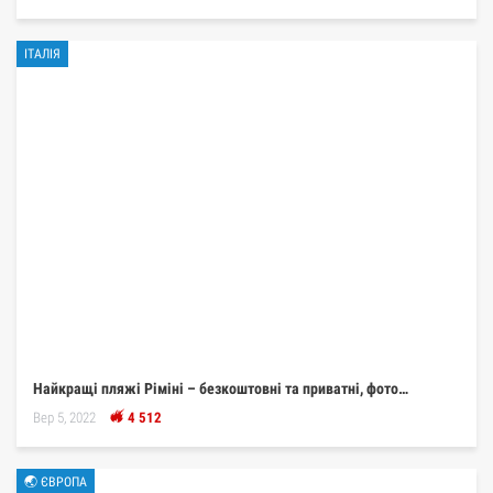
ІТАЛІЯ
Найкращі пляжі Ріміні – безкоштовні та приватні, фото…
Вер 5, 2022
4 512
🌏 ЄВРОПА