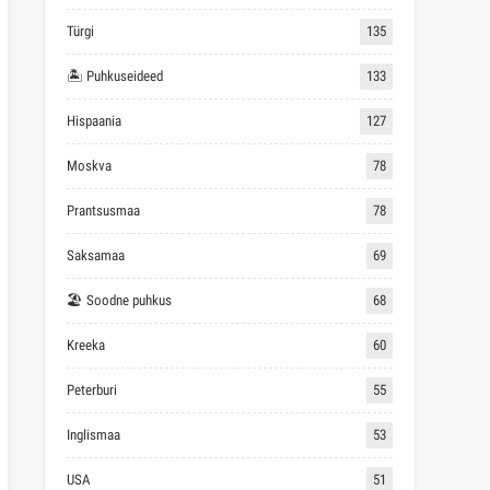
Türgi
135
🏝 Puhkuseideed
133
Hispaania
127
Moskva
78
Prantsusmaa
78
Saksamaa
69
🏖 Soodne puhkus
68
Kreeka
60
Peterburi
55
Inglismaa
53
USA
51