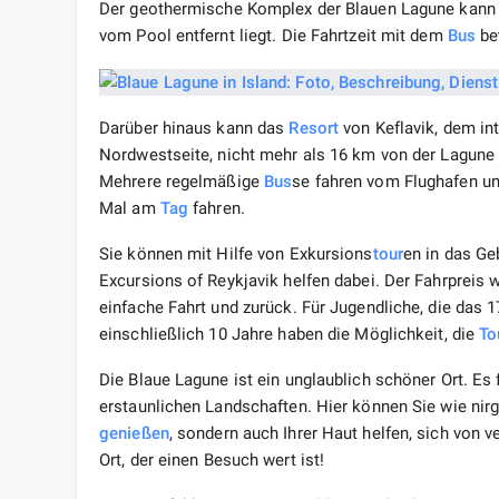
Der geothermische Komplex der Blauen Lagune kann v
vom Pool entfernt liegt. Die Fahrtzeit mit dem
Bus
bet
Darüber hinaus kann das
Resort
von Keflavik, dem int
Nordwestseite, nicht mehr als 16 km von der Lagune e
Mehrere regelmäßige
Bus
se fahren vom Flughafen u
Mal am
Tag
fahren.
Sie können mit Hilfe von Exkursions
tour
en in das Ge
Excursions of Reykjavik helfen dabei. Der Fahrpreis w
einfache Fahrt und zurück. Für Jugendliche, die das 1
einschließlich 10 Jahre haben die Möglichkeit, die
To
Die Blaue Lagune ist ein unglaublich schöner Ort. Es 
erstaunlichen Landschaften. Hier können Sie wie ni
genießen
, sondern auch Ihrer Haut helfen, sich von 
Ort, der einen Besuch wert ist!