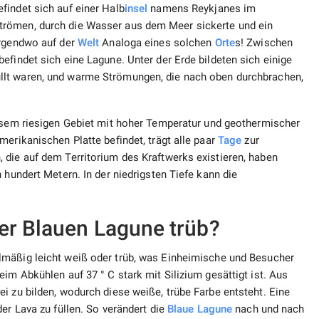
findet sich auf einer Halb
insel
namens Reykjanes im
trömen, durch die Wasser aus dem Meer sickerte und ein
irgendwo auf der
Welt
Analoga eines solchen
Orte
s! Zwischen
efindet sich eine Lagune. Unter der Erde bildeten sich einige
llt waren, und warme Strömungen, die nach oben durchbrachen,
sem riesigen Gebiet mit hoher Temperatur und geothermischer
merikanischen Platte befindet, trägt alle paar
Tage
zur
 die auf dem Territorium des Kraftwerks existieren, haben
 hundert Metern. In der niedrigsten Tiefe kann die
er Blauen Lagune trüb?
lmäßig leicht weiß oder trüb, was Einheimische und Besucher
im Abkühlen auf 37 ° C stark mit Silizium gesättigt ist. Aus
i zu bilden, wodurch diese weiße, trübe Farbe entsteht. Eine
er Lava zu füllen. So verändert die
Blaue Lagune
nach und nach