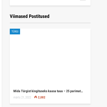
Viimased Postitused
TÜRGI
Mida Türgist kingituseks kaasa tuua – 25 parimat…
märts 21, 2022
2,082