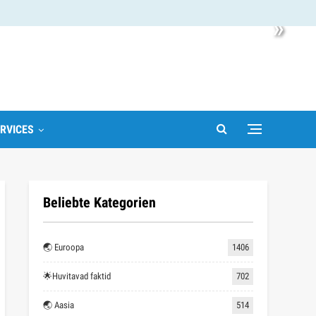
»
RVICES
Beliebte Kategorien
🌏 Euroopa
1406
🌟Huvitavad faktid
702
🌏 Aasia
514