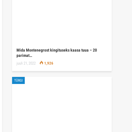
Mida Montenegrost kingituseks kaasa tuua – 20
parimat…
juuli 21, 2022
1,926
TÜRGI