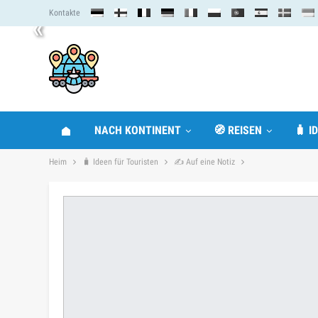
Kontakte
«
NACH KONTINENT
🧭 REISEN
🧳 I
Heim
🧳 Ideen für Touristen
✍ Auf eine Notiz