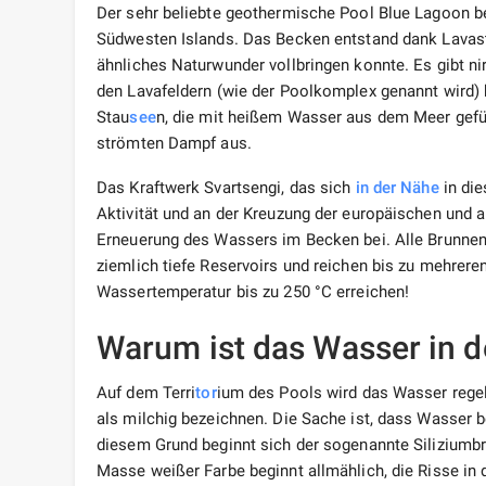
Der sehr beliebte geothermische Pool Blue Lagoon be
Südwesten Islands. Das Becken entstand dank Lavas
ähnliches Naturwunder vollbringen konnte. Es gibt n
den Lavafeldern (wie der Poolkomplex genannt wird) b
Stau
see
n, die mit heißem Wasser aus dem Meer gefü
strömten Dampf aus.
Das Kraftwerk Svartsengi, das sich
in der Nähe
in die
Aktivität und an der Kreuzung der europäischen und a
Erneuerung des Wassers im Becken bei. Alle Brunnen,
ziemlich tiefe Reservoirs und reichen bis zu mehreren
Wassertemperatur bis zu 250 °C erreichen!
Warum ist das Wasser in d
Auf dem Terri
tor
ium des Pools wird das Wasser rege
als milchig bezeichnen. Die Sache ist, dass Wasser be
diesem Grund beginnt sich der sogenannte Siliziumbre
Masse weißer Farbe beginnt allmählich, die Risse in d