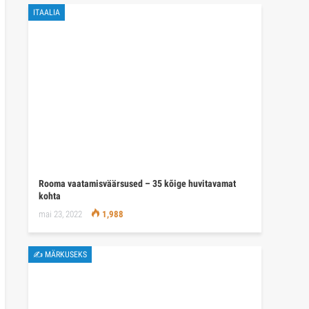
ITAALIA
Rooma vaatamisväärsused – 35 kõige huvitavamat
kohta
mai 23, 2022
1,988
✍ MÄRKUSEKS