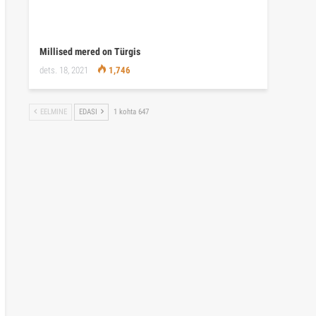
Millised mered on Türgis
dets. 18, 2021
1,746
EELMINE
EDASI
1 kohta 647