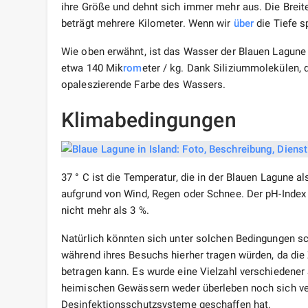
ihre Größe und dehnt sich immer mehr aus. Die Breit
beträgt mehrere Kilometer. Wenn wir
über
die Tiefe s
Wie oben erwähnt, ist das Wasser der Blauen Lagune s
etwa 140 Mik
rom
eter / kg. Dank Siliziummolekülen, d
opaleszierende Farbe des Wassers.
Klimabedingungen
37 ° C ist die Temperatur, die in der Blauen Lagune a
aufgrund von Wind, Regen oder Schnee. Der pH-Index 
nicht mehr als 3 %.
Natürlich könnten sich unter solchen Bedingungen sc
während ihres Besuchs hierher tragen würden, da di
betragen kann. Es wurde eine Vielzahl verschiedener 
heimischen Gewässern weder überleben noch sich ver
Desinfektionsschutzsysteme geschaffen hat.