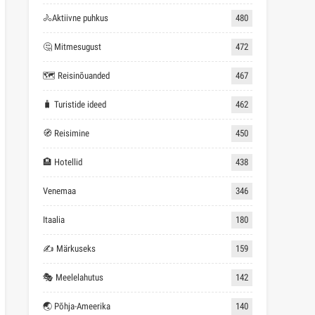
🚴Aktiivne puhkus
480
🤔 Mitmesugust
472
🗺 Reisinõuanded
467
🧳 Turistide ideed
462
🧭 Reisimine
450
🏨 Hotellid
438
Venemaa
346
Itaalia
180
✍ Märkuseks
159
🎭 Meelelahutus
142
🌏 Põhja-Ameerika
140