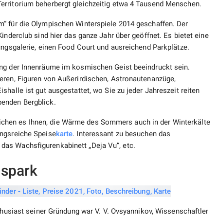
erritorium beherbergt gleichzeitig etwa 4 Tausend Menschen.
“ für die Olympischen Winterspiele 2014 geschaffen. Der
inderclub sind hier das ganze Jahr über geöffnet. Es bietet eine
ungsgalerie, einen Food Court und ausreichend Parkplätze.
ung der Innenräume im kosmischen Geist beeindruckt sein.
eren, Figuren von Außerirdischen, Astronautenanzüge,
halle ist gut ausgestattet, wo Sie zu jeder Jahreszeit reiten
enden Bergblick.
hen es Ihnen, die Wärme des Sommers auch in der Winterkälte
ungsreiche Speise
karte
. Interessant zu besuchen das
as Wachsfigurenkabinett „Deja Vu“, etc.
ispark
nthusiast seiner Gründung war V. V. Ovsyannikov, Wissenschaftler