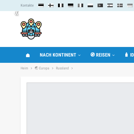
Kontakte
«
NACH KONTINENT
🧭 REISEN
🧳 I
Heim
🌏 Europa
Russland