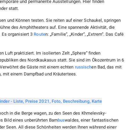
 temporäre und permanente Ausstellungen. Hier finden
der statt.
en und Können testen. Sie reiten auf einer Schaukel, springen
 Bühne des Amphitheaters auf. Eine spannende Aktivität, die
. Es organisiert 3
Route
n: „Familie“, „Kinder“, „Extrem“. Das Café
 Luft praktiziert. Im isolierten Zelt „Sphere“ finden
epubliken des Nordkaukasus statt. Sie sind im Ökozentrum in 6
 Verwöhnt die Gäste mit einem echten
russisch
en Bad, das mit
en, mit einem Dampfbad und Kräutertees.
 hoch in die Berge wagen, zu den Seen des Khmelevsky-
es Bild eines unberührten Bam
bus
waldes, einer fantastischen
er Seen. All diese Schönheiten werden Ihnen während einer