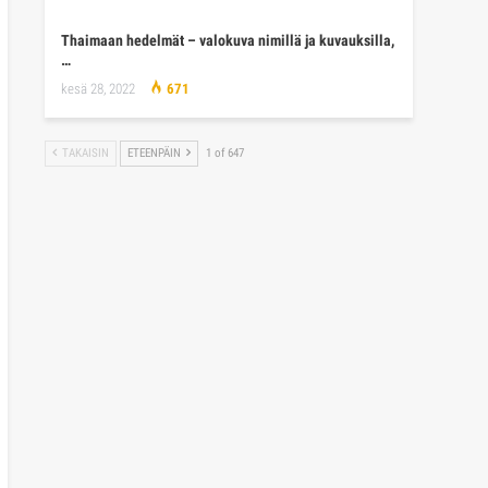
Thaimaan hedelmät – valokuva nimillä ja kuvauksilla,
…
kesä 28, 2022
671
TAKAISIN
ETEENPÄIN
1 of 647