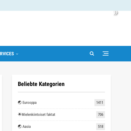
»
RVICES
Beliebte Kategorien
🌏 Eurooppa
1411
🌟Mielenkiintoiset faktat
706
🌏 Aasia
518