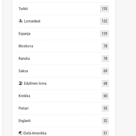
Turkki
135
🏝 Lomaideat
132
Espanja
129
Moskova
78
Ranska
78
Saksa
69
🏖 Edullinen loma
68
Kreikka
60
Pietari
55
Englanti
52
🌏 Etelä-Amerikka
51