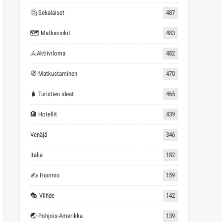
🤔 Sekalaiset
487
🗺 Matkavinkit
483
🚴Aktiiviloma
482
🧭 Matkustaminen
470
🧳 Turistien ideat
465
🏨 Hotellit
439
Venäjä
346
Italia
182
✍ Huomio
159
🎭 Viihde
142
🌏 Pohjois-Amerikka
139