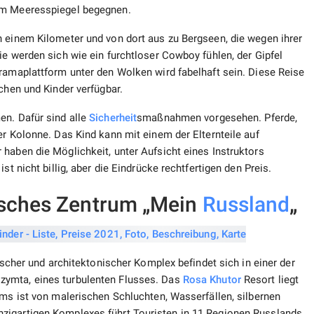
em Meeresspiegel begegnen.
n einem Kilometer und von dort aus zu Bergseen, die wegen ihrer
ie werden sich wie ein furchtloser Cowboy fühlen, der Gipfel
ramaplattform unter den Wolken wird fabelhaft sein. Diese Reise
chen und Kinder verfügbar.
en. Dafür sind alle
Sicherheit
smaßnahmen vorgesehen. Pferde,
er Kolonne. Das Kind kann mit einem der Elternteile auf
haben die Möglichkeit, unter Aufsicht eines Instruktors
st nicht billig, aber die Eindrücke rechtfertigen den Preis.
fisches Zentrum „Mein
Russland
„
fischer und architektonischer Komplex befindet sich in einer der
zymta, eines turbulenten Flusses. Das
Rosa Khutor
Resort liegt
ums ist von malerischen Schluchten, Wasserfällen, silbernen
zigartigen Komplexes führt Touristen in 11 Regionen Russlands