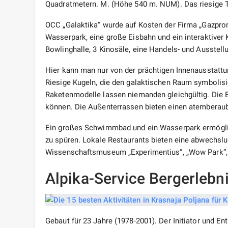
Quadratmetern. M. (Höhe 540 m. NUM). Das riesige T
OCC „Galaktika“ wurde auf Kosten der Firma „Gazprom
Wasserpark, eine große Eisbahn und ein interaktiver K
Bowlinghalle, 3 Kinosäle, eine Handels- und Ausstell
Hier kann man nur von der prächtigen Innenausstatt
Riesige Kugeln, die den galaktischen Raum symbolisi
Raketenmodelle lassen niemanden gleichgültig. Die Eis
können. Die Außenterrassen bieten einen atemberaub
Ein großes Schwimmbad und ein Wasserpark ermöglic
zu spüren. Lokale Restaurants bieten eine abwechsl
Wissenschaftsmuseum „Experimentius“, „Wow Park“, d
Alpika-Service Bergerlebn
Gebaut für 23 Jahre (1978-2001). Der Initiator und E