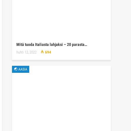
Mitä tuoda Italiasta lahjaksi – 20 parasta…
huhti 12, 2022
694
🌏 AASIA