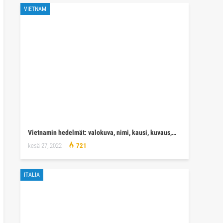
VIETNAM
Vietnamin hedelmät: valokuva, nimi, kausi, kuvaus,…
kesä 27, 2022
721
ITALIA