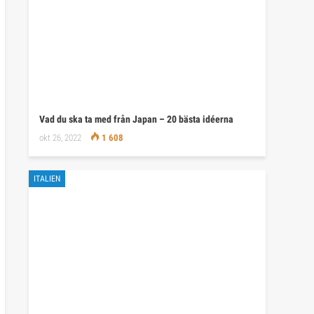
Vad du ska ta med från Japan – 20 bästa idéerna
okt 26, 2022
1 608
ITALIEN