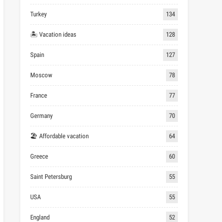
Turkey
134
🏝 Vacation ideas
128
Spain
127
Moscow
78
France
77
Germany
70
🏖 Affordable vacation
64
Greece
60
Saint Petersburg
55
USA
55
England
52