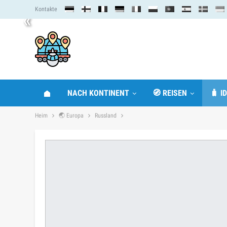
Kontakte
«
NACH KONTINENT
🧭 REISEN
🧳 I
Heim
🌏 Europa
Russland