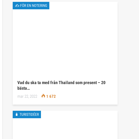
✍ FÖR EN NOTERING
Vad du ska ta med från Thailand som present – 20
bästa…
mar 22, 2022
1 672
🧳 TURISTIDÉER