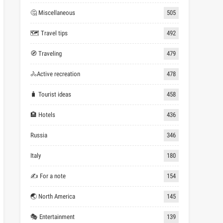
🤔 Miscellaneous
505
🗺 Travel tips
492
🧭 Traveling
479
🚴Active recreation
478
🧳 Tourist ideas
458
🏨 Hotels
436
Russia
346
Italy
180
✍ For a note
154
🌏 North America
145
🎭 Entertainment
139