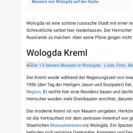
Museen von Wologda auf der Karte
Wologda ist eine schöne russische Stadt mit einer r
Schreckliche selbst hier niederlassen. Der Herrscher 
Russlands zu machen. Aber seine Pläne gingen nicht i
Wologda Kreml
Der Kreml wurde während der Regierungszeit von Iwan
1956 (den Tag der Heiligen Jason und Sosipater) fie
Region
. Er wollte hier eine Residenz bauen und dach
Herrscher wurden viele Steinbauten errichtet, darunt
Der moderne Kreml ist von Mauern umgeben. Herkömmli
ist die Vertrautheit mit dem zentralen Innenhof von g
Staatlichen
Museumsreservat
s Wologda. Ein Spazier
befinden sich religiöse Denkmäler, Kammern und Fe