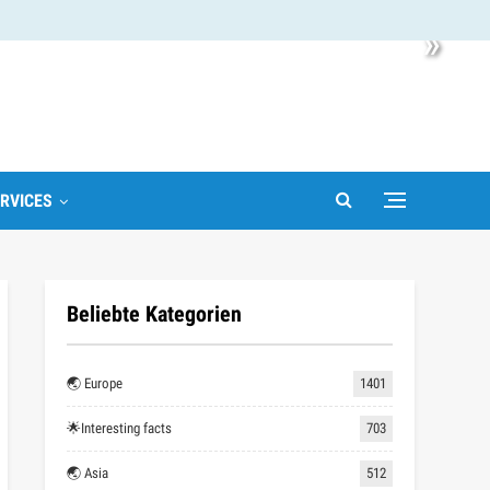
»
RVICES
Beliebte Kategorien
🌏 Europe
1401
🌟Interesting facts
703
🌏 Asia
512