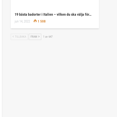
19 bästa badorter i Italien – vilken du ska välja för…
jun 14, 2022
1 508
TILLBAKA
FRAM
1 av 647