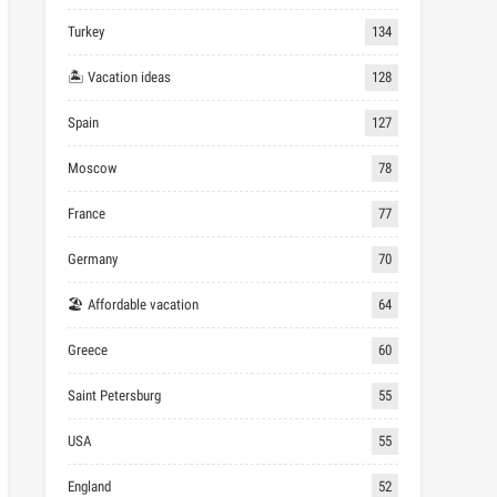
Turkey
134
🏝 Vacation ideas
128
Spain
127
Moscow
78
France
77
Germany
70
🏖 Affordable vacation
64
Greece
60
Saint Petersburg
55
USA
55
England
52