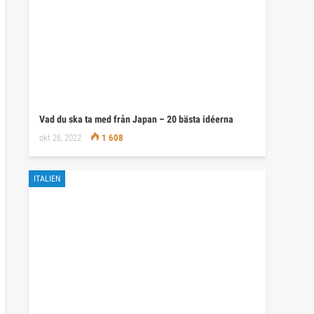
Vad du ska ta med från Japan – 20 bästa idéerna
okt 26, 2022
1 608
ITALIEN