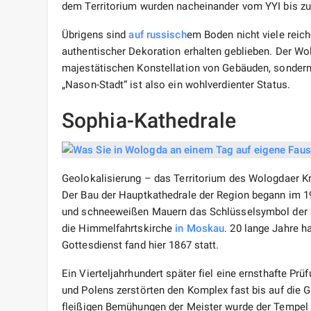
dem Territorium wurden nacheinander vom ΥΥΙ bis zum
Übrigens sind
auf russisch
em Boden nicht viele reic
authentischer Dekoration erhalten geblieben. Der Wol
majestätischen Konstellation von Gebäuden, sondern 
„Nason-Stadt“ ist also ein wohlverdienter Status.
Sophia-Kathedrale
Geolokalisierung – das Territorium des Wologdaer K
Der Bau der Hauptkathedrale der Region begann im 1
und schneeweißen Mauern das Schlüsselsymbol der S
die Himmelfahrtskirche
in Moskau
. 20 lange Jahre h
Gottesdienst fand hier 1867 statt.
Ein Vierteljahrhundert später fiel eine ernsthafte Prü
und Polens zerstörten den Komplex fast bis auf die 
fleißigen Bemühungen der Meister wurde der Tempel s