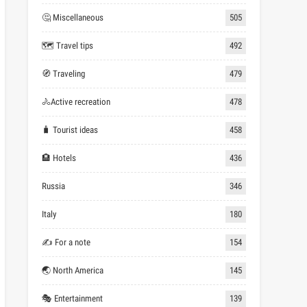
🤔 Miscellaneous
505
🗺 Travel tips
492
🧭 Traveling
479
🚴Active recreation
478
🧳 Tourist ideas
458
🏨 Hotels
436
Russia
346
Italy
180
✍ For a note
154
🌏 North America
145
🎭 Entertainment
139