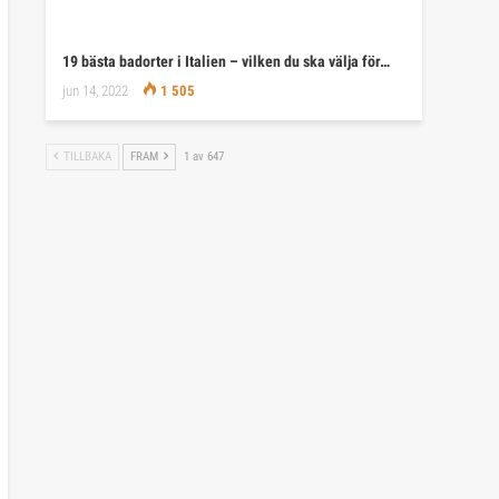
19 bästa badorter i Italien – vilken du ska välja för…
jun 14, 2022
1 505
TILLBAKA
FRAM
1 av 647