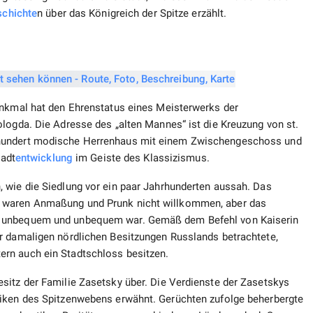
chichte
n über das Königreich der Spitze erzählt.
enkmal hat den Ehrenstatus eines Meisterwerks der
logda. Die Adresse des „alten Mannes“ ist die Kreuzung von st.
rhundert modische Herrenhaus mit einem Zwischengeschoss und
tadt
entwicklung
im Geiste des Klassizismus.
 wie die Siedlung vor ein paar Jahrhunderten aussah. Das
s waren Anmaßung und Prunk nicht willkommen, aber das
s unbequem und unbequem war. Gemäß dem Befehl von Kaiserin
r damaligen nördlichen Besitzungen Russlands betrachtete,
rn auch ein Stadtschloss besitzen.
sitz der Familie Zasetsky über. Die Verdienste der Zasetskys
niken des Spitzenwebens erwähnt. Gerüchten zufolge beherbergte