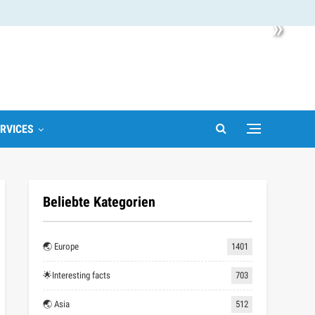
»
RVICES
Beliebte Kategorien
🌏 Europe
1401
🌟Interesting facts
703
🌏 Asia
512