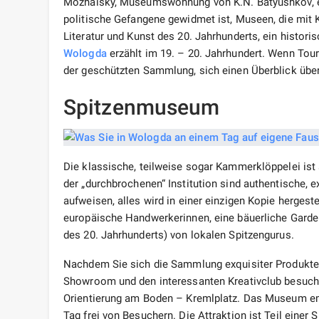
Mozhaisky, Museumswohnung von K.N. Batyushkov, ein
politische Gefangene gewidmet ist, Museen, die mit K
Literatur und Kunst des 20. Jahrhunderts, ein histor
Wologda
erzählt im 19. – 20. Jahrhundert. Wenn Touris
der geschützten Sammlung, sich einen Überblick über
Spitzenmuseum
Die klassische, teilweise sogar Kammerklöppelei ist 
der „durchbrochenen“ Institution sind authentische, 
aufweisen, alles wird in einer einzigen Kopie herge
europäische Handwerkerinnen, eine bäuerliche Garder
des 20. Jahrhunderts) von lokalen Spitzengurus.
Nachdem Sie sich die Sammlung exquisiter Produkte
Showroom und den interessanten Kreativclub besuche
Orientierung am Boden – Kremlplatz. Das Museum e
Tag frei von Besuchern. Die Attraktion ist Teil einer 