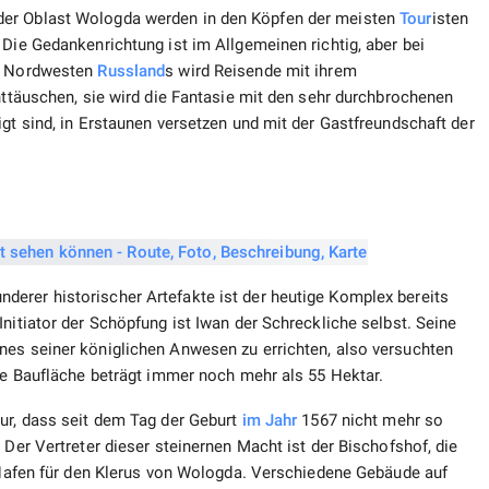
der Oblast Wologda werden in den Köpfen der meisten
Tour
isten
 Die Gedankenrichtung ist im Allgemeinen richtig, aber bei
im Nordwesten
Russland
s wird Reisende mit ihrem
enttäuschen, sie wird die Fantasie mit den sehr durchbrochenen
igt sind, in Erstaunen versetzen und mit der Gastfreundschaft der
erer historischer Artefakte ist der heutige Komplex bereits
nitiator der Schöpfung ist Iwan der Schreckliche selbst. Seine
nes seiner königlichen Anwesen zu errichten, also versuchten
Die Baufläche beträgt immer noch mehr als 55 Hektar.
nur, dass seit dem Tag der Geburt
im Jahr
1567 nicht mehr so ​​​​
 Der Vertreter dieser steinernen Macht ist der Bischofshof, die
r Hafen für den Klerus von Wologda. Verschiedene Gebäude auf