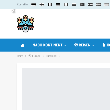
Kontakte
«
NACH KONTINENT
🧭 REISEN
🧳 I
Heim
🌏 Europa
Russland