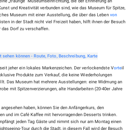
e „traurige“ Museumseinrichtung, die der Erinnerung an
unst und Kreativität verbunden sind, wie das Museum für Spitze,
isches Museum mit einer Ausstellung, die über das Leben
von
ten in der Stadt nicht viel Freizeit haben, hilft ihnen der Besuch
 das Dorf zu verschaffen.
seit jeher ein lokales Markenzeichen. Der verlockendste V
orte
il
exklusive Produkte zum Verkauf, die keine Wiederholungen
stellt. Das Museum hat mehrere Ausstellungen: eine Widmung an
obe mit Spitzenverzierungen, alte Handarbeiten (20-40er Jahre
 angesehen haben, können Sie den Anfängerkurs, den
n und im Café Kaffee mit hervorragenden Desserts trinken.
mpfängt jeden Tag Gäste und nimmt sich nur am Montag einen
Sightseeing-Tour durch die Stadt, in diesem Fall wird der Besuch