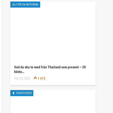
✍ FÖR EN NOTERING
Vad du ska ta med från Thailand som present – 20
bästa…
mar 22, 2022
1 672
🧳 TURISTIDÉER