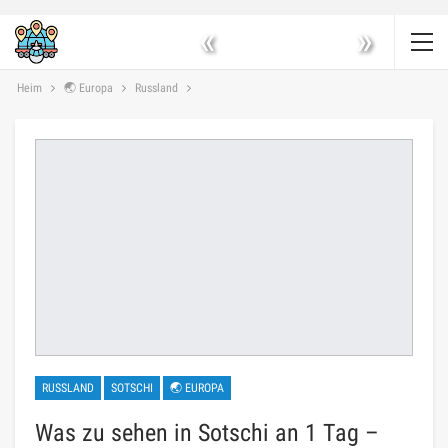
«
»
Heim
🌏 Europa
Russland
RUSSLAND
SOTSCHI
🌏 EUROPA
Was zu sehen in Sotschi an 1 Tag –