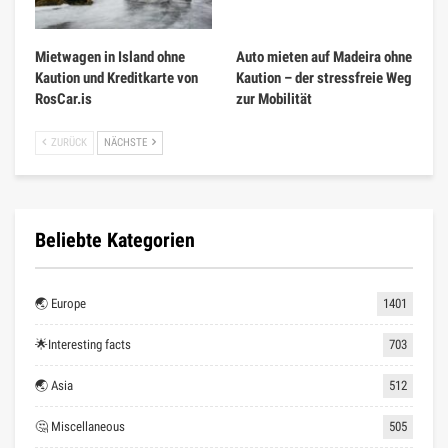
Mietwagen in Island ohne
Auto mieten auf Madeira ohne
Kaution und Kreditkarte von
Kaution – der stressfreie Weg
RosCar.is
zur Mobilität
ZURÜCK
NÄCHSTE
Beliebte Kategorien
🌏 Europe
1401
🌟Interesting facts
703
🌏 Asia
512
🤔 Miscellaneous
505