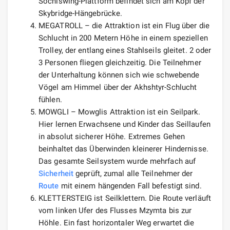
Sochiswing-Plattform befindet sich am Kopf der
Skybridge-Hängebrücke.
MEGATROLL – die Attraktion ist ein Flug über die
Schlucht in 200 Metern Höhe in einem speziellen
Trolley, der entlang eines Stahlseils gleitet. 2 oder
3 Personen fliegen gleichzeitig. Die Teilnehmer
der Unterhaltung können sich wie schwebende
Vögel am Himmel über der Akhshtyr-Schlucht
fühlen.
MOWGLI – Mowglis Attraktion ist ein Seilpark.
Hier lernen Erwachsene und Kinder das Seillaufen
in absolut sicherer Höhe. Extremes Gehen
beinhaltet das Überwinden kleinerer Hindernisse.
Das gesamte Seilsystem wurde mehrfach auf
Sicherheit
geprüft, zumal alle Teilnehmer der
Route
mit einem hängenden Fall befestigt sind.
KLETTERSTEIG ist Seilklettern. Die Route verläuft
vom linken Ufer des Flusses Mzymta bis zur
Höhle. Ein fast horizontaler Weg erwartet die