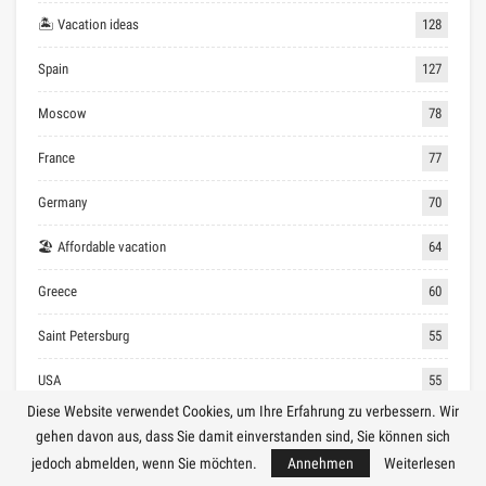
🏝 Vacation ideas
128
Spain
127
Moscow
78
France
77
Germany
70
🏖 Affordable vacation
64
Greece
60
Saint Petersburg
55
USA
55
Diese Website verwendet Cookies, um Ihre Erfahrung zu verbessern. Wir
England
52
gehen davon aus, dass Sie damit einverstanden sind, Sie können sich
jedoch abmelden, wenn Sie möchten.
Annehmen
Weiterlesen