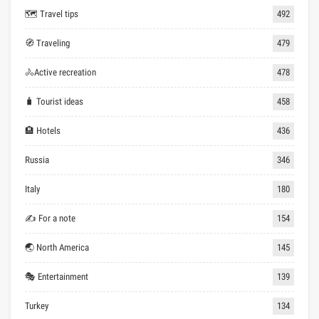
🗺 Travel tips
492
🧭 Traveling
479
🚴Active recreation
478
🧳 Tourist ideas
458
🏨 Hotels
436
Russia
346
Italy
180
✍ For a note
154
🌏 North America
145
🎭 Entertainment
139
Turkey
134