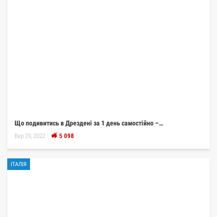
Що подивитись в Дрездені за 1 день самостійно –…
Вер 29, 2022
5 098
ІТАЛІЯ