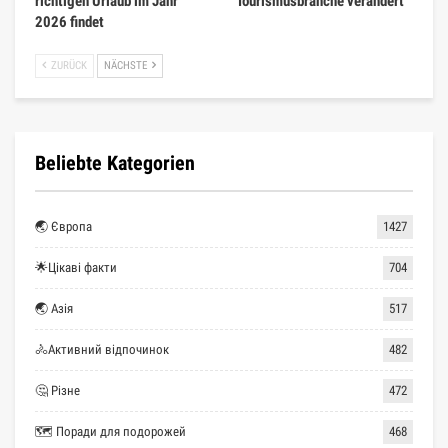
richtigen Urlaub im Jahr
Tourismusbranche verändert
2026 findet
ZURÜCK
NÄCHSTE
Beliebte Kategorien
🌏 Європа
1427
🌟Цікаві факти
704
🌏 Азія
517
🚴Активний відпочинок
482
🤔 Різне
472
🗺 Поради для подорожей
468