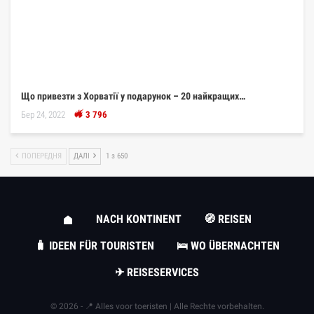
Що привезти з Хорватії у подарунок – 20 найкращих…
Бер 24, 2022
3 796
ПОПЕРЕДНЯ
ДАЛІ
1 з 650
NACH KONTINENT
🧭 REISEN
🧳 IDEEN FÜR TOURISTEN
🛌 WO ÜBERNACHTEN
✈ REISESERVICES
© 2026 - 📍 Alles voor toeristen | Alle Rechte vorbehalten.