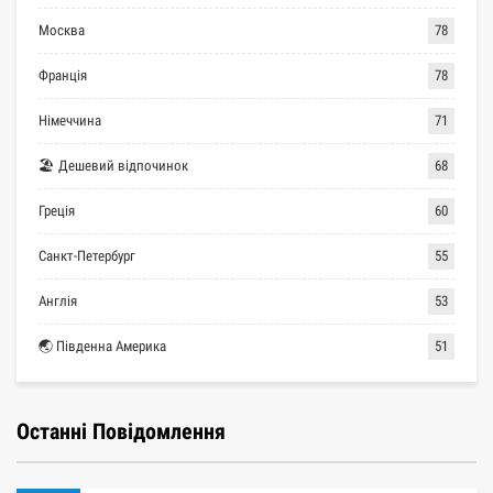
Москва
78
Франція
78
Німеччина
71
🏖 Дешевий відпочинок
68
Греція
60
Санкт-Петербург
55
Англія
53
🌏 Південна Америка
51
Останні Повідомлення