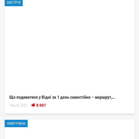
АВСТРІЯ
Що подивитися у Відні за 1 день самостійно – маршрут,…
Чер 8, 2022
8 007
НІМЕЧЧИНА