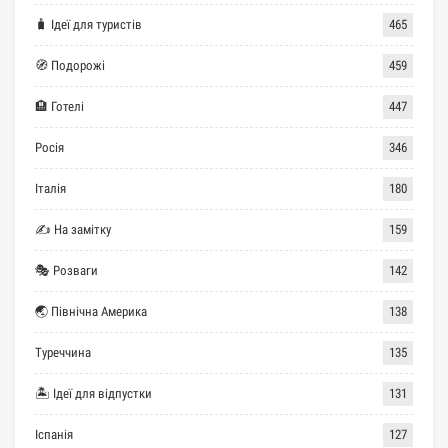
🧳 Ідеї для туристів
465
🧭 Подорожі
459
🏨 Готелі
447
Росія
346
Італія
180
✍ На замітку
159
🎭 Розваги
142
🌏 Північна Америка
138
Туреччина
135
🏝 Ідеї для відпустки
131
Іспанія
127