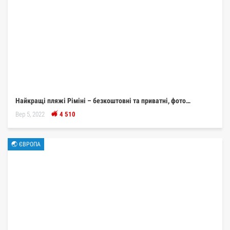
Найкращі пляжі Ріміні – безкоштовні та приватні, фото…
Вер 5, 2022
4 510
🌏 ЄВРОПА