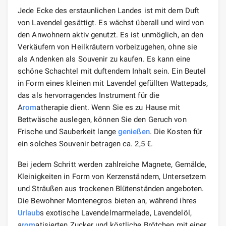
Jede Ecke des erstaunlichen Landes ist mit dem Duft
von Lavendel gesättigt. Es wächst überall und wird von
den Anwohnern aktiv genutzt. Es ist unmöglich, an den
Verkäufern von Heilkräutern vorbeizugehen, ohne sie
als Andenken als Souvenir zu kaufen. Es kann eine
schöne Schachtel mit duftendem Inhalt sein. Ein Beutel
in Form eines kleinen mit Lavendel gefüllten Wattepads,
das als hervorragendes Instrument für die
A
rom
atherapie dient. Wenn Sie es zu Hause mit
Bettwäsche auslegen, können Sie den Geruch von
Frische und Sauberkeit lange
genießen
. Die Kosten für
ein solches Souvenir betragen ca. 2,5 €.
Bei jedem Schritt werden zahlreiche Magnete, Gemälde,
Kleinigkeiten in Form von Kerzenständern, Untersetzern
und Sträußen aus trockenen Blütenständen angeboten.
Die Bewohner Montenegros bieten an, während ihres
Urlaub
s exotische Lavendelmarmelade, Lavendelöl,
a
rom
atisierten Zucker und köstliche Brötchen mit einer