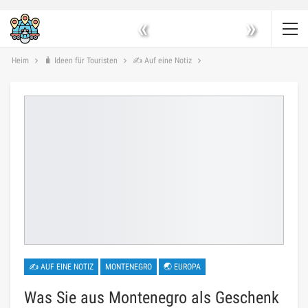
«
»
Heim
🧳 Ideen für Touristen
✍ Auf eine Notiz
✍ AUF EINE NOTIZ
MONTENEGRO
🌏 EUROPA
Was Sie aus Montenegro als Geschenk