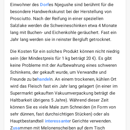
Einwohner des
Dorf
es Njegushe sind berühmt für die
besondere Handwerkskunst bei der Herstellung von
Prosciutto. Nach der Reifung in einer speziellen
Salzlake werden die Schweineschinken etwa 4 Monate
lang mit Buchen- und Eichenkohle geräuchert. Fast ein
Jahr lang werden sie in reinster Bergluft getrocknet.
Die Kosten für ein solches Produkt können nicht niedrig
sein (der Mindestpreis für 1 kg beträgt 20 €). Es gibt
keine Probleme mit der Aufbewahrung eines schweren
Schinkens, der gekauft wurde, um Verwandte und
Freunde zu be
handel
n. An einem trockenen, kühlen Ort
wird das Fleisch fast ein Jahr lang gelagert (in einer im
Supermarkt gekauften Vakuumverpackung beträgt die
Haltbarkeit übrigens 5 Jahre). Während dieser Zeit
können Sie es viele Male zum Schneiden (in Form von
sehr dünnen, fast durchsichtigen Stücken) oder als
Hauptbestandteil
interessante
r Gerichte verwenden.
Z
usa
mmen mit Melonenscheiben auf dem Tisch