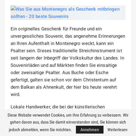
Ein originelles Geschenk für Freunde und ein
unvergessliches Souvenir, das angenehme Erinnerungen
an Ihren Aufenthalt in Montenegro weckt, kann ein
Psalter sein. Dieses traditionelle Streichinstrument ist
seit langem der Inbegriff der Volkskultur des Landes. In
Souvenirläden und auf Märkten finden Sie einsaitige
oder zweisaitige Psalter. Aus Buche oder Esche
gefertigt, galten sie schon vor dem Christentum auf
dem Balkan als Ahnenkult, der hier bis heute verehrt
wird.
Lokale Handwerker, die bei der künstlerischen
Gestaltung der Instrumente konkurrieren, bieten Ihnen
Diese Website verwendet Cookies, um Ihre Erfahrung zu verbessern. Wir
eine Auswahl an Psaltern, die kunstvoll mit
gehen davon aus, dass Sie damit einverstanden sind, Sie können sich
Schnitzereien mit nationalen Ornamenten, Bildern von
jedoch abmelden, wenn Sie möchten.
Annehmen
Weiterlesen
Adlern, Schlangen, Ziegen und prominenten