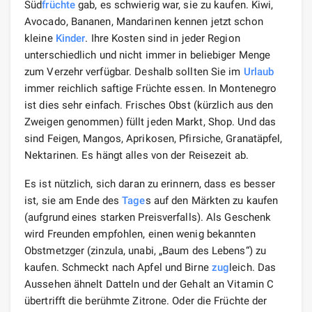
Süd
früchte
gab, es schwierig war, sie zu kaufen. Kiwi,
Avocado, Bananen, Mandarinen kennen jetzt schon
kleine
Kinder
. Ihre Kosten sind in jeder Region
unterschiedlich und nicht immer in beliebiger Menge
zum Verzehr verfügbar. Deshalb sollten Sie im
Urlaub
immer reichlich saftige Früchte essen. In Montenegro
ist dies sehr einfach. Frisches Obst (kürzlich aus den
Zweigen genommen) füllt jeden Markt, Shop. Und das
sind Feigen, Mangos, Aprikosen, Pfirsiche, Granatäpfel,
Nektarinen. Es hängt alles von der Reisezeit ab.
Es ist nützlich, sich daran zu erinnern, dass es besser
ist, sie am Ende des
Tage
s auf den Märkten zu kaufen
(aufgrund eines starken Preisverfalls). Als Geschenk
wird Freunden empfohlen, einen wenig bekannten
Obstmetzger (zinzula, unabi, „Baum des Lebens“) zu
kaufen. Schmeckt nach Apfel und Birne
zug
leich. Das
Aussehen ähnelt Datteln und der Gehalt an Vitamin C
übertrifft die berühmte Zitrone. Oder die Früchte der