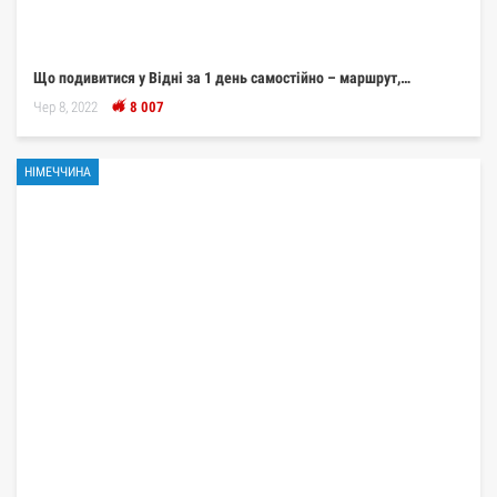
Що подивитися у Відні за 1 день самостійно – маршрут,…
Чер 8, 2022
8 007
НІМЕЧЧИНА