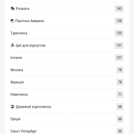
🎭 Розваги
142
🌏 Північна Америка
138
Туреччина
135
🏝 Ідеї для відпустки
131
Іспанія
127
Москва
78
Франція
78
Німеччина
71
🏖 Дешевий відпочинок
68
Греція
60
Санкт-Петербург
55