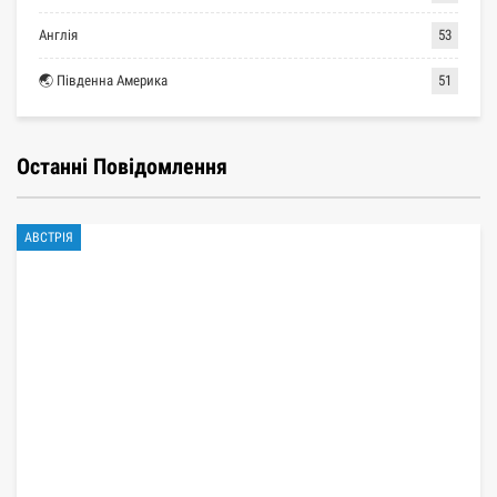
Англія
53
🌏 Південна Америка
51
Останні Повідомлення
АВСТРІЯ