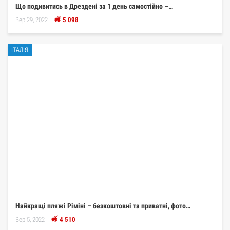
Що подивитись в Дрездені за 1 день самостійно –…
Вер 29, 2022
5 098
ІТАЛІЯ
Найкращі пляжі Ріміні – безкоштовні та приватні, фото…
Вер 5, 2022
4 510