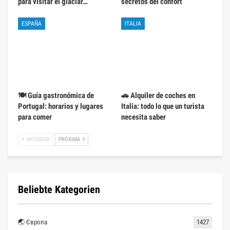
para visitar el glaciar…
secretos del confort
ESPAÑA
ITALIA
🍽️ Guía gastronómica de
🚗 Alquiler de coches en
Portugal: horarios y lugares
Italia: todo lo que un turista
para comer
necesita saber
ANTERIOR
PRÓXIMA
Beliebte Kategorien
🌏 Європа
1427