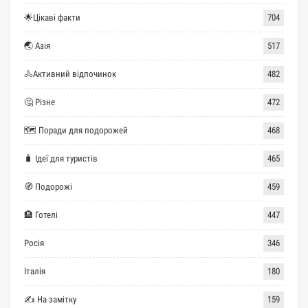
🌟Цікаві факти
704
🌏 Азія
517
🚴Активний відпочинок
482
🤔 Різне
472
🗺 Поради для подорожей
468
🧳 Ідеї для туристів
465
🧭 Подорожі
459
🏨 Готелі
447
Росія
346
Італія
180
✍ На замітку
159