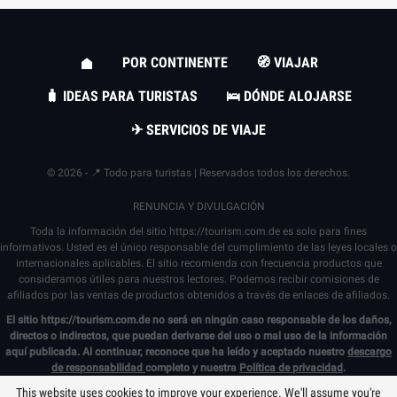
POR CONTINENTE
🧭 VIAJAR
🧳 IDEAS PARA TURISTAS
🛌 DÓNDE ALOJARSE
✈ SERVICIOS DE VIAJE
© 2026 - 📍 Todo para turistas | Reservados todos los derechos.
RENUNCIA Y DIVULGACIÓN
Toda la información del sitio
https://tourism.com.de
es solo para fines
informativos. Usted es el único responsable del cumplimiento de las leyes locales o
internacionales aplicables. El sitio recomienda con frecuencia productos que
consideramos útiles para nuestros lectores. Podemos recibir comisiones de
afiliados por las ventas de productos obtenidos a través de enlaces de afiliados.
El sitio
https://tourism.com.de
no será en ningún caso responsable de los daños,
directos o indirectos, que puedan derivarse del uso o mal uso de la información
aquí publicada. Al continuar, reconoce que ha leído y aceptado nuestro
descargo
de responsabilidad
completo y nuestra
Política de privacidad
.
This website uses cookies to improve your experience. We'll assume you're