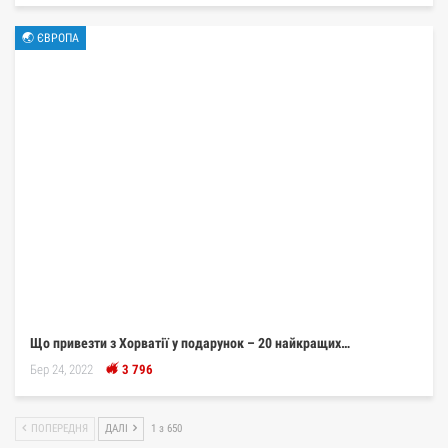
🌏 ЄВРОПА
Що привезти з Хорватії у подарунок – 20 найкращих…
Бер 24, 2022
3 796
ПОПЕРЕДНЯ
ДАЛІ
1 з 650