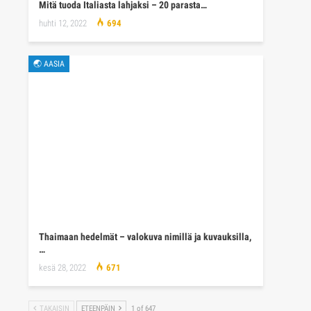
Mitä tuoda Italiasta lahjaksi – 20 parasta…
huhti 12, 2022
694
🌏 AASIA
Thaimaan hedelmät – valokuva nimillä ja kuvauksilla,
…
kesä 28, 2022
671
TAKAISIN
ETEENPÄIN
1 of 647