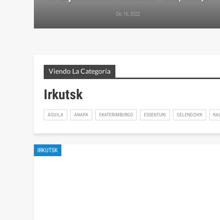
Dic 16, 2022
Viendo La Categoría
Irkutsk
ÁGUILA
ANAPA
EKATERIMBURGO
ESSENTUKI
GELENDZHIK
KA
IRKUTSK