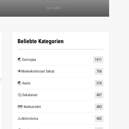
Dic 13, 2022
Beliebte Kategorien
🌏 Eurooppa
1411
🌟Mielenkiintoiset faktat
706
🌏 Aasia
518
🤔 Sekalaiset
487
🗺 Matkavinkit
483
🚴Aktiiviloma
482