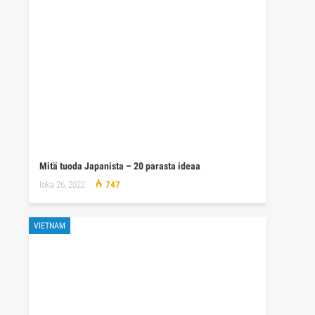
Mitä tuoda Japanista – 20 parasta ideaa
loka 26, 2022
747
VIETNAM