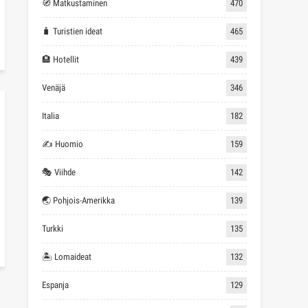
🧭 Matkustaminen
470
🧳 Turistien ideat
465
🏨 Hotellit
439
Venäjä
346
Italia
182
✍ Huomio
159
🎭 Viihde
142
🌏 Pohjois-Amerikka
139
Turkki
135
🏝 Lomaideat
132
Espanja
129