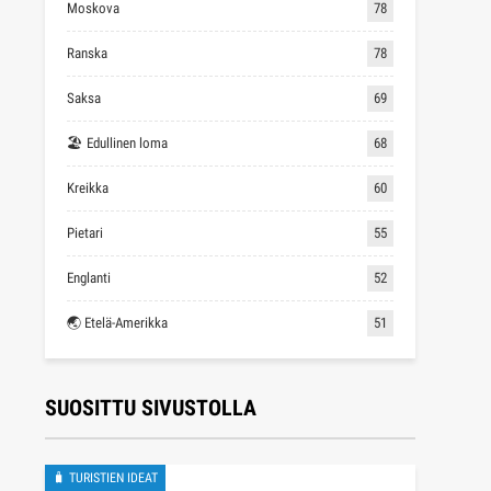
Moskova
78
Ranska
78
Saksa
69
🏖 Edullinen loma
68
Kreikka
60
Pietari
55
Englanti
52
🌏 Etelä-Amerikka
51
SUOSITTU SIVUSTOLLA
🧳 TURISTIEN IDEAT