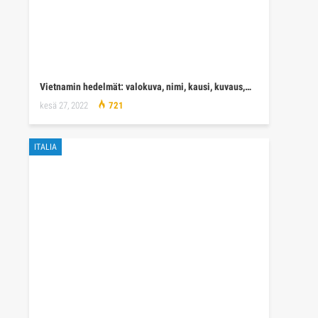
Vietnamin hedelmät: valokuva, nimi, kausi, kuvaus,…
kesä 27, 2022
721
ITALIA