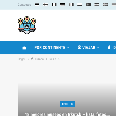
Contactos
POR CONTINENTE
🧭 VIAJAR
🧳 I
Hogar
🌏 Europa
Rusia
IRKUTSK
18 mejores museos en Irkutsk – lista, fotos,…