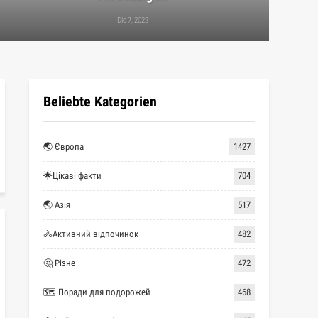
Dic 7, 2022
Beliebte Kategorien
🌏 Європа
1427
🌟Цікаві факти
704
🌏 Азія
517
🚴Активний відпочинок
482
🤔 Різне
472
🗺 Поради для подорожей
468