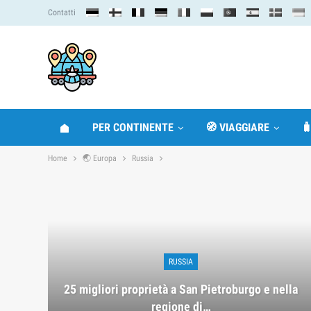
Contatti
PER CONTINENTE
🧭 VIAGGIARE

Home
🌏 Europa
Russia
RUSSIA
25 migliori proprietà a San Pietroburgo e nella
regione di…