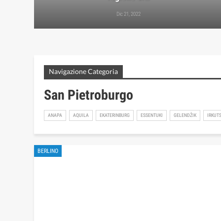
Dic 21, 2022
Navigazione Categoria
San Pietroburgo
ANAPA
AQUILA
EKATERINBURG
ESSENTUKI
GELENDŽIK
IRKUT
BERLINO