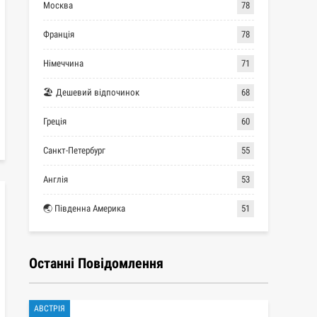
Москва
78
Франція
78
Німеччина
71
🏖 Дешевий відпочинок
68
Греція
60
Санкт-Петербург
55
Англія
53
🌏 Південна Америка
51
Останні Повідомлення
АВСТРІЯ