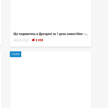
Що подивитись в Дрездені за 1 день самостійно –…
Вер 29, 2022
5 098
ІТАЛІЯ