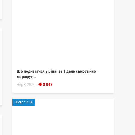
Що подивитися у Відні за 1 день самостійно –
маршрут,…
Чер 8, 2022
8 007
НІМЕЧЧИНА