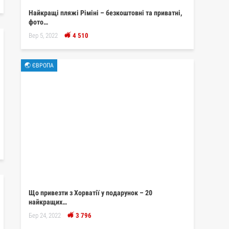
Найкращі пляжі Ріміні – безкоштовні та приватні,
фото…
Вер 5, 2022
4 510
🌏 ЄВРОПА
Що привезти з Хорватії у подарунок – 20
найкращих…
Бер 24, 2022
3 796