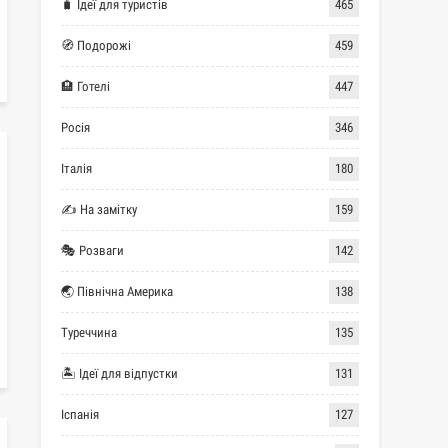
🧳 Ідеї для туристів
465
🧭 Подорожі
459
🏨 Готелі
447
Росія
346
Італія
180
✍ На замітку
159
🎭 Розваги
142
🌏 Північна Америка
138
Туреччина
135
🏝 Ідеї для відпустки
131
Іспанія
127