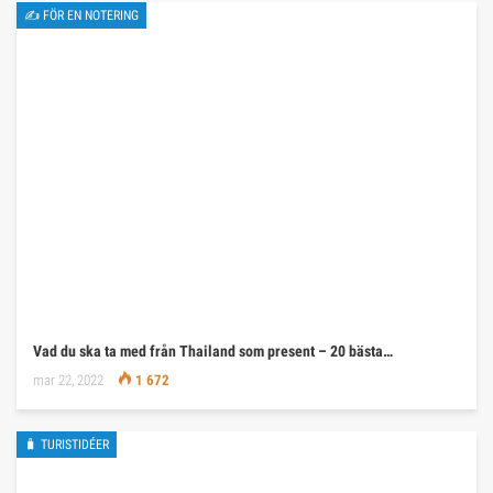
✍ FÖR EN NOTERING
Vad du ska ta med från Thailand som present – 20 bästa…
mar 22, 2022
1 672
🧳 TURISTIDÉER