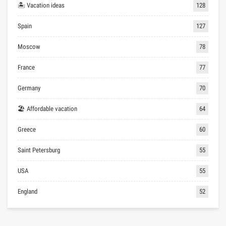
🏝 Vacation ideas
128
Spain
127
Moscow
78
France
77
Germany
70
🏖 Affordable vacation
64
Greece
60
Saint Petersburg
55
USA
55
England
52