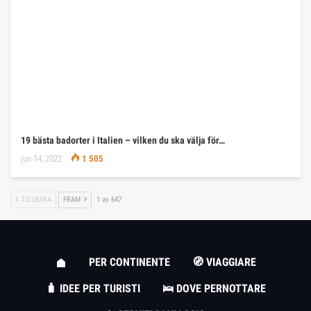
19 bästa badorter i Italien – vilken du ska välja för…
jun 14, 2022
1 505
TILLBAKA
FRAM
1 av 647
PER CONTINENTE
🧭 VIAGGIARE
🧳 IDEE PER TURISTI
🛌 DOVE PERNOTTARE