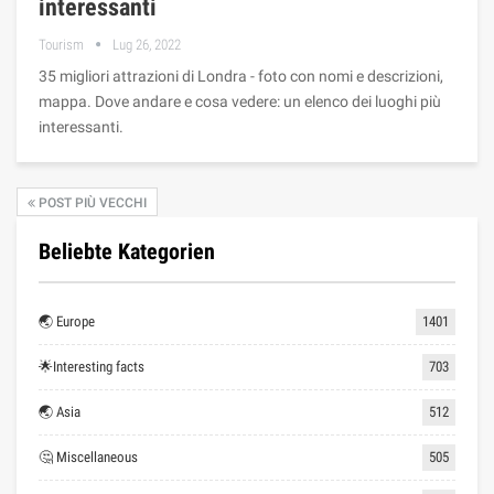
interessanti
Tourism
Lug 26, 2022
35 migliori attrazioni di Londra - foto con nomi e descrizioni,
mappa. Dove andare e cosa vedere: un elenco dei luoghi più
interessanti.
POST PIÙ VECCHI
Beliebte Kategorien
🌏 Europe
1401
🌟Interesting facts
703
🌏 Asia
512
🤔 Miscellaneous
505