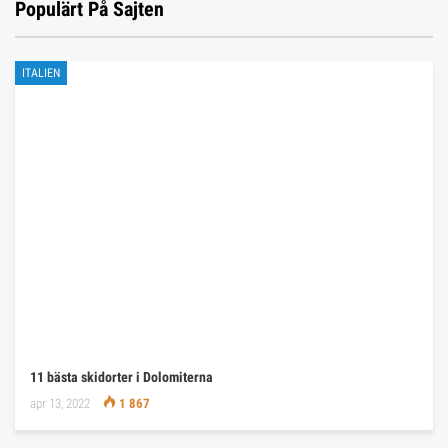
Populärt På Sajten
ITALIEN
11 bästa skidorter i Dolomiterna
apr 13, 2022
1 867