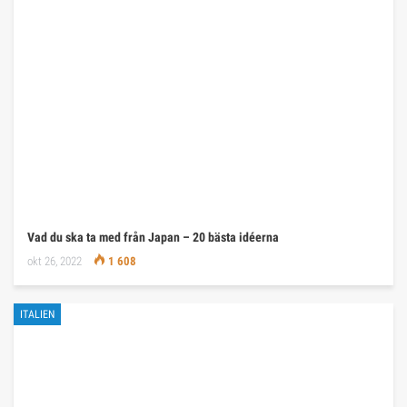
Vad du ska ta med från Japan – 20 bästa idéerna
okt 26, 2022
1 608
ITALIEN