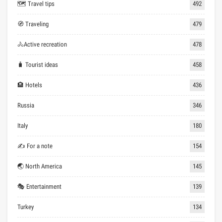
🗺 Travel tips
492
🧭 Traveling
479
🚴Active recreation
478
🧳 Tourist ideas
458
🏨 Hotels
436
Russia
346
Italy
180
✍ For a note
154
🌏 North America
145
🎭 Entertainment
139
Turkey
134