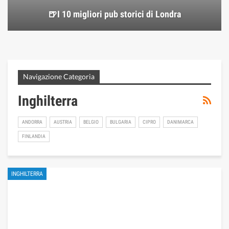
🍺I 10 migliori pub storici di Londra
Navigazione Categoria
Inghilterra
ANDORRA
AUSTRIA
BELGIO
BULGARIA
CIPRO
DANIMARCA
FINLANDIA
INGHILTERRA