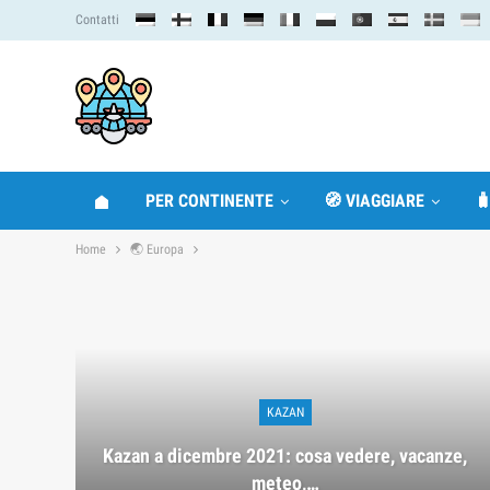
Contatti
PER CONTINENTE
🧭 VIAGGIARE

Home
🌏 Europa
KAZAN
Kazan a dicembre 2021: cosa vedere, vacanze,
meteo,…