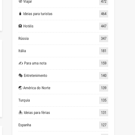
🧭 Viajar
472
🧳 Ideias para turistas
464
🏨 Hotéis
447
Rússia
347
Itália
181
✍ Para uma nota
159
🎭 Entretenimento
140
🌏 América do Norte
139
Turquia
135
🏝 Ideias para férias
131
Espanha
127