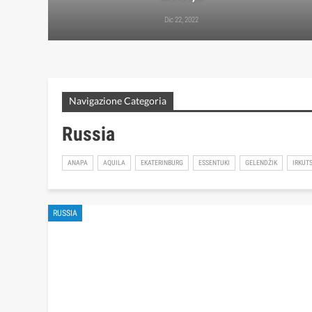
Dic 22, 2022
Navigazione Categoria
Russia
ANAPA
AQUILA
EKATERINBURG
ESSENTUKI
GELENDŽIK
IRKUT
RUSSIA