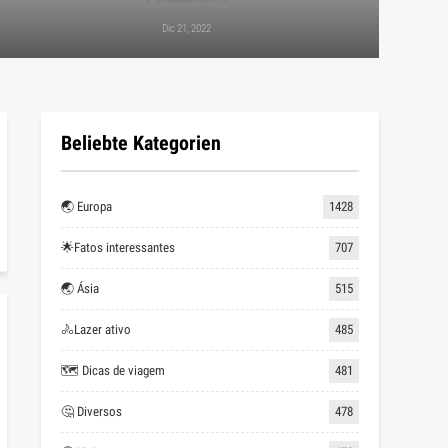
Dic 21, 2022
Beliebte Kategorien
🌏 Europa
1428
🌟Fatos interessantes
707
🌏 Ásia
515
🚴Lazer ativo
485
🗺 Dicas de viagem
481
🤔 Diversos
478