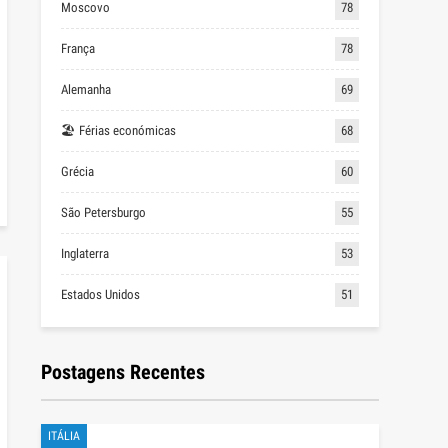
Moscovo
78
França
78
Alemanha
69
🏖 Férias económicas
68
Grécia
60
São Petersburgo
55
Inglaterra
53
Estados Unidos
51
Postagens Recentes
ITÁLIA