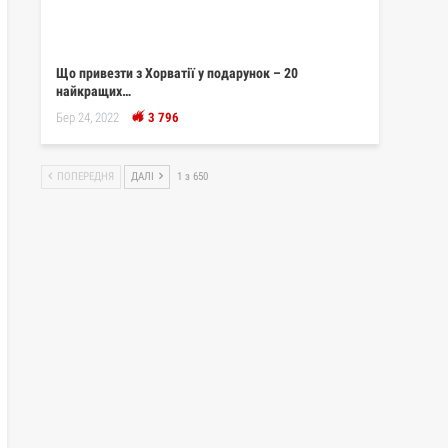
Що привезти з Хорватії у подарунок – 20
найкращих…
Бер 24, 2022
3 796
ПОПЕРЕДНЯ
ДАЛІ
1 з 650