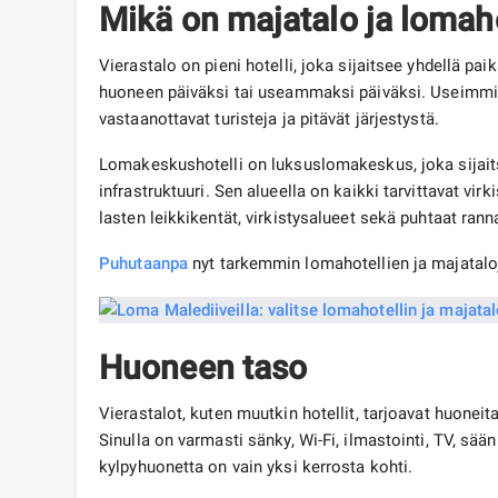
Mikä on majatalo ja lomaho
Vierastalo on pieni hotelli, joka sijaitsee yhdellä pai
huoneen päiväksi tai useammaksi päiväksi. Useimmis
vastaanottavat turisteja ja pitävät järjestystä.
Lomakeskushotelli on luksuslomakeskus, joka sijait
infrastruktuuri. Sen alueella on kaikki tarvittavat vir
lasten leikkikentät, virkistysalueet sekä puhtaat rann
Puhutaanpa
nyt tarkemmin lomahotellien ja majataloj
Huoneen taso
Vierastalot, kuten muutkin hotellit, tarjoavat huonei
Sinulla on varmasti sänky, Wi-Fi, ilmastointi, TV, sään
kylpyhuonetta on vain yksi kerrosta kohti.