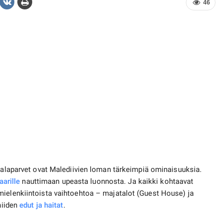
46
kalaparvet ovat Malediivien loman tärkeimpiä ominaisuuksia.
aarille
nauttimaan upeasta luonnosta. Ja kaikki kohtaavat
mielenkiintoista vaihtoehtoa – majatalot (Guest House) ja
niiden
edut ja haitat
.