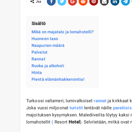
Jaa
Sisältö
Mikä on majatalo ja lomahotelli?
Huoneen taso
Naapurien määrä
Palvelut
Rannat
Ruoka ja alkoholi
Hinta
Pientä elämänhakkerointia!
Turkoosi valtameri, lumivalkoiset
rannat
ja kirkkaat 
Joka vuosi miljoonat
turistit
lentävät näille
paratiisis
majoituksen kysymyksen. Malediiveilta löytyy kaksi 
lomahotellit
(
Resort
Hotel
). Selvitetään, mitkä ovat 