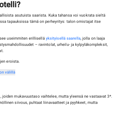
telli?
kallisista asutuista saarista. Kuka tahansa voi vuokrata sieltä
sa tapauksissa tämä on perheyritys: talon omistajat itse
see useimmiten erillisellä
yksityisellä saarella
, jolla on laaja
kistysmahdollisuudet – ravintolat, urheilu- ja kylpyläkompleksit,
at.
en eroista.
ta, joiden mukavuustaso vaihtelee, mutta yleensä ne vastaavat 3*.
nöllinen siivous, puhtaat liinavaatteet ja pyyhkeet, mutta