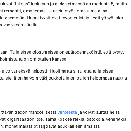
luvat ”luksus”-luokkaan ja niiden nimessä on merkintä 5, mutta
i remontti, oma terassi ja usein myös oma uima-allas –
lä enemmän. Huonetyypit ovat myös erilaisia ​​- voit yöpyä joko
aivan veden äärellä.
aan. Tällaisissa olosuhteissa on epätodennäköistä, että pystyt
koimista talon omistajien kanssa.
a voivat eksyä helposti. Huolimatta siitä, että tällaisissa
ita, siellä on harvoin väkijoukkoja ja on paljon helpompaa nauttia
rvittavan tiedon mahdollisesta
viihteestä
ja voivat auttaa heitä
vat organisaation itse. Tämä koskee retkiä, ostoksia, veneretkiä
, monet majatalot tarjoavat asukkailleen ilmaista