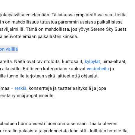
n jokapäiväiseen elämään. Tällaisessa ympäristössä saat tietää,
ihin on mahdollisuus tutustua paremmin useissa paikallisissa
sviljelmillä. Tämä on mahdollista, jos yövyt Serene Sky Guest
a neuvottelemaan paikallisten kanssa.
relta. Näitä ovat ravintoloita, kuntosalit,
kylpylät
, uima-altaat,
a aikuisille. Erilliseen kategoriaan kuuluvat
vesiurheilu
ja
lle tunneille tarjotaan sekä laitteet että ohjaajat.
jelmaa –
retkiä
, konsertteja ja teatteriesityksiä ja jopa
neista ryhmäjoogatunneille.
a sulautuen harmonisesti luonnonmaisemaan. Täällä olevien
korallin palasista ja pudonneista lehdistä. Joillakin hotelleilla,