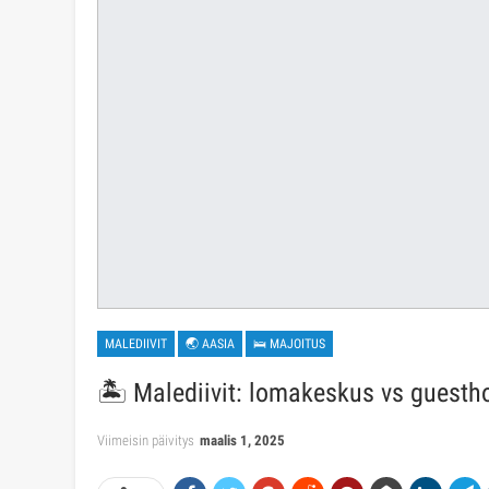
MALEDIIVIT
🌏 AASIA
🛌 MAJOITUS
🏝️ Malediivit: lomakeskus vs guesth
Viimeisin päivitys
maalis 1, 2025