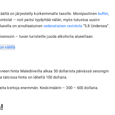
täällä on järjestetty korkeimmalle tasolle. Monipuolinen
buffet
,
avintolat – voit paitsi tyydyttää nälän, myös tutustua uusiin
lueella on ainutlaatuinen
vedenalainen ravintola
”5.8 Undersea”.
isenssin – luvan turisteille juoda alkoholia alueellaan.
oneen hinta Malediiveilla alkaa 50 dollarista päivässä sesongin
aloissa hinta on lähellä 100 dollaria.
ita kertoja enemmän. Keskimäärin – 300 – 600 dollaria.
!