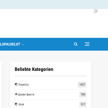
»
LUPALVELUT
Beliebte Kategorien
🌏 Європа
1427
🌟Цікаві факти
704
🌏 Азія
517