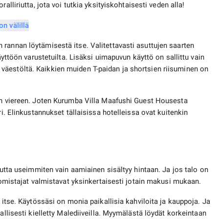
alliriutta, jota voi tutkia yksityiskohtaisesti veden alla!
rannan löytämisestä itse. Valitettavasti asuttujen saarten
käyttöön varustetuilta. Lisäksi uimapuvun käyttö on sallittu vain
elta väestöltä. Kaikkien muiden T-paidan ja shortsien riisuminen on
nan viereen. Joten Kurumba Villa Maafushi Guest Housesta
ri. Elinkustannukset tällaisissa hotelleissa ovat kuitenkin
, mutta useimmiten vain aamiainen sisältyy hintaan. Ja jos talo on
– omistajat valmistavat yksinkertaisesti jotain makusi mukaan.
 itse. Käytössäsi on monia paikallisia kahviloita ja kauppoja. Ja
allisesti kielletty Malediiveilla. Myymälästä löydät korkeintaan