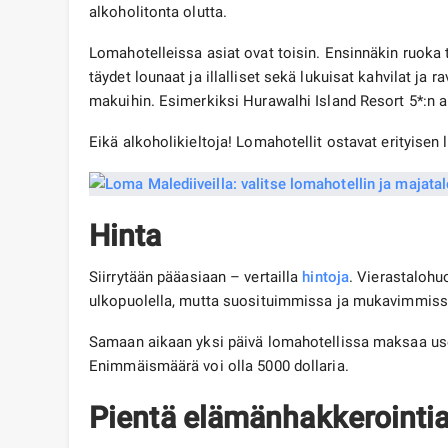
alkoholitonta olutta.
Lomahotelleissa asiat ovat toisin. Ensinnäkin ruoka 
täydet lounaat ja illalliset sekä lukuisat kahvilat ja r
makuihin. Esimerkiksi Hurawalhi Island Resort 5*:n a
Eikä alkoholikieltoja! Lomahotellit ostavat erityisen l
Hinta
Siirrytään pääasiaan – vertailla
hintoja
. Vierastalohu
ulkopuolella, mutta suosituimmissa ja mukavimmissa t
Samaan aikaan yksi päivä lomahotellissa maksaa use
Enimmäismäärä voi olla 5000 dollaria.
Pientä elämänhakkerointia