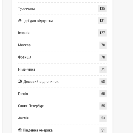
Туреччина
135
🏝 Ідеї для відпустки
131
Іспанія
127
Москва
78
Франція
78
Німеччина
71
🏖 Дешевий відпочинок
68
Греція
60
Санкт-Петербург
55
Англія
53
🌏 Південна Америка
51