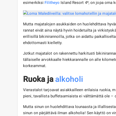
esimerkiksi
Filitheyo
Island Resort 4*, on jopa oma kor
Mutta majatalojen asukkaiden on huolehdittava hyvän 
rannat eivät aina näytä hyvin hoidetuilta ja virkistys
erillisillä bikinirannoilla, jotka on aidattu paikallis
ehdottomasti kielletty.
Jotkut majatalot on rakennettu harkitusti bikiniran
tällaiselle arvokkaalle hiekkarannalle on alle kilomet
korkeammat.
Ruoka ja
alkoholi
Vierastalot tarjoavat asiakkailleen erilaisia ​​ruokia
pieni, tavallista buffetaamiaista ei välttämättä ole 
Mutta sinun on huolehdittava lounaasta ja illallisesta
sinun on pärjättävä ilman alkoholia! Sen käyttö on vir