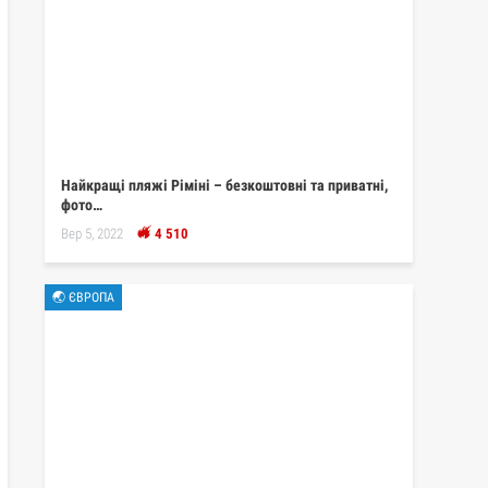
Найкращі пляжі Ріміні – безкоштовні та приватні,
фото…
Вер 5, 2022
4 510
🌏 ЄВРОПА