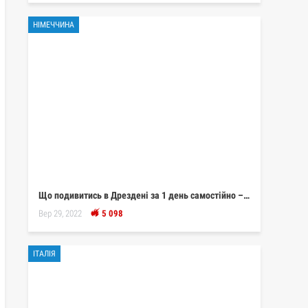
НІМЕЧЧИНА
Що подивитись в Дрездені за 1 день самостійно –…
Вер 29, 2022
5 098
ІТАЛІЯ