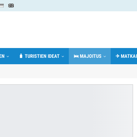
EN
🧳 TURISTIEN IDEAT
🛌 MAJOITUS
✈ MATKAI