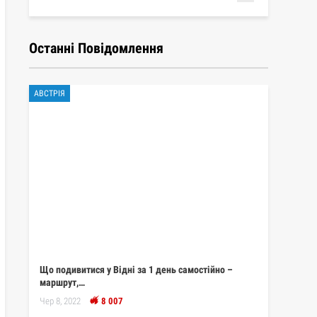
Останні Повідомлення
АВСТРІЯ
Що подивитися у Відні за 1 день самостійно –
маршрут,…
Чер 8, 2022
8 007