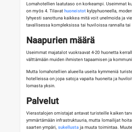
Lomahotellien laatutaso on korkeampi. Useimmat kuu
on myös 4. Tilavat
huoneistot
kylpyhuoneella, modern
lyhyesti sanottuna kaikkea mitä voit unelmoida ja vie
tavallisessa kompleksissa tai huviloissa rannalla tai 
Naapurien määrä
Useimmat majatalot vuokraavat 4-20 huonetta kerrall
välttämään muiden ihmisten tapaamisen ja kommuni
Mutta lomahotellien alueella useita kymmeniä turistej
hotelleissa on jopa satoja vapaita huoneita ja huvilo
lomasta yksin.
Palvelut
Vierastalojen omistajat antavat turisteille kaiken ta
ymmärtämään infrastruktuuria, mutta lomailijat hoita
saarten ympäri,
sukellusta
ja muuta toimintaa. Muuten