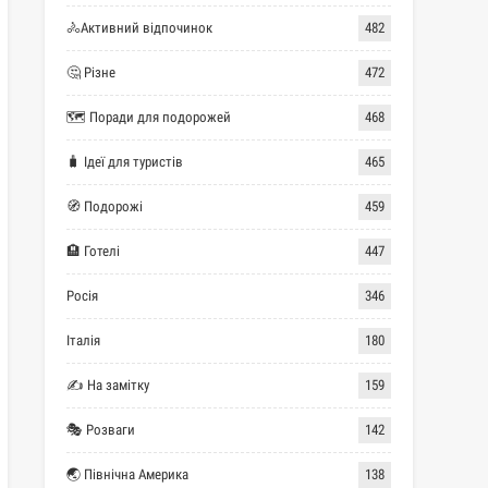
🚴Активний відпочинок
482
🤔 Різне
472
🗺 Поради для подорожей
468
🧳 Ідеї для туристів
465
🧭 Подорожі
459
🏨 Готелі
447
Росія
346
Італія
180
✍ На замітку
159
🎭 Розваги
142
🌏 Північна Америка
138