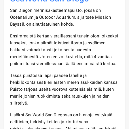
San Diegon merinisäkästeemapuisto, jossa on
Oceanarium ja Outdoor Aquarium, sijaitsee Mission
Bayssä, on ainutlaatuinen kohde.
Ensimmäistä kertaa vieraillessani tunsin oloni oikeaksi
lapseksi, jonka silmät loistivat ilosta ja sydämeni
hakkasi voimakkaasti jokaisesta uudesta
merieläimestä. Joten en voi kuvitella, mitä 4-vuotias
poikani tunsi vieraillessaan täällä ensimmäistä kertaa.
Tässä puistossa lapsi pääsee lähelle ja
henkilökohtaisesti erilaisten meren asukkaiden kanssa.
Puisto tarjoaa useita vuorovaikutteisia eläimiä, kuten
merileijonien ruokkimista sekä rauskujen ja haiden
silittelyä.
Lisäksi SeaWorld San Diegossa on hienoja esityksiä
delfiinien, turkishylkeiden ja kirstuksena
miekkavalasshown kanssa. Älä missaa näitä esityksiä