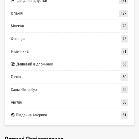
🏝 Ідеї для відпустки
131
Іспанія
127
Москва
78
Франція
78
Німеччина
71
🏖 Дешевий відпочинок
68
Греція
60
Санкт-Петербург
55
Англія
53
🌏 Південна Америка
51
Останні Повідомлення