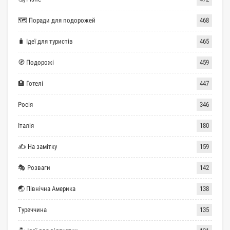
🗺 Поради для подорожей
468
🧳 Ідеї для туристів
465
🧭 Подорожі
459
🏨 Готелі
447
Росія
346
Італія
180
✍ На замітку
159
🎭 Розваги
142
🌏 Північна Америка
138
Туреччина
135