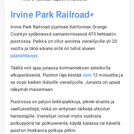
Irvine Park Railroad
Irvine Park Railroad sijaitsee Kalifornian Orange
Countyn sydämessä samannimisessä 475 hehtaarin
puistossa. Paikka on ollut avoinna vierailijoille yli 20
vuotta ja tänä aikana siitä on tullut alueen
päänähtävyys.
Täällä voit ajaa junassa kolmanneksen asteikolla
alkuperäisestä. Puiston läpi kestää
noin
12 minuuttia ja
se sopii kaiken ikäisille vierailijoille. Junasta on upeat
näkymät maisemaan.
Puistossa on paljon leikkipaikkoja, piknik-alueita ja
vaellusreittejä, mikä on erityisen tärkeää ulkoilun
harrastajille. Vierailijat voivat myös vuokrata
polkupyöriä tai polkuveneitä, käydä kalassa tai kävellä
puiston mutkaisia ​​polkuja pitkin.