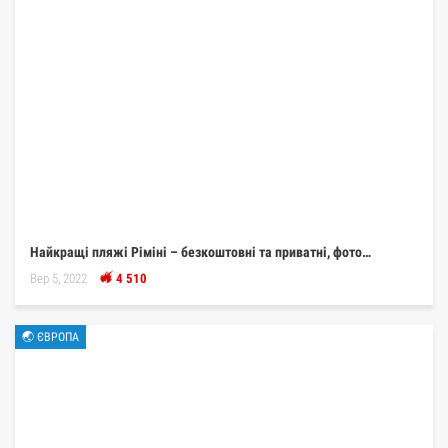
Найкращі пляжі Ріміні – безкоштовні та приватні, фото…
Вер 5, 2022
4 510
🌏 ЄВРОПА