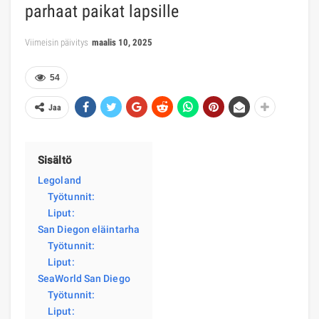
parhaat paikat lapsille
Viimeisin päivitys
maalis 10, 2025
54
Jaa
Sisältö
Legoland
Työtunnit:
Liput:
San Diegon eläintarha
Työtunnit:
Liput:
SeaWorld San Diego
Työtunnit:
Liput: