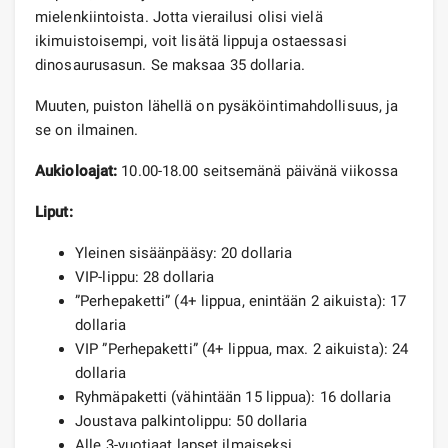
mielenkiintoista. Jotta vierailusi olisi vielä
ikimuistoisempi, voit lisätä lippuja ostaessasi
dinosaurusasun. Se maksaa 35 dollaria.
Muuten, puiston lähellä on pysäköintimahdollisuus, ja
se on ilmainen.
Aukioloajat:
10.00-18.00 seitsemänä päivänä viikossa
Liput:
Yleinen sisäänpääsy: 20 dollaria
VIP-lippu: 28 dollaria
”Perhepaketti” (4+ lippua, enintään 2 aikuista): 17
dollaria
VIP ”Perhepaketti” (4+ lippua, max. 2 aikuista): 24
dollaria
Ryhmäpaketti (vähintään 15 lippua): 16 dollaria
Joustava palkintolippu: 50 dollaria
Alle 3-vuotiaat lapset ilmaiseksi