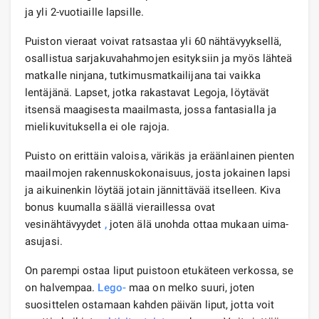
ja yli 2-vuotiaille lapsille.
Puiston vieraat voivat ratsastaa yli 60 nähtävyyksellä,
osallistua sarjakuvahahmojen esityksiin ja myös lähteä
matkalle ninjana, tutkimusmatkailijana tai vaikka
lentäjänä. Lapset, jotka rakastavat Legoja, löytävät
itsensä maagisesta maailmasta, jossa fantasialla ja
mielikuvituksella ei ole rajoja.
Puisto on erittäin valoisa, värikäs ja eräänlainen pienten
maailmojen rakennuskokonaisuus, josta jokainen lapsi
ja aikuinenkin löytää jotain jännittävää itselleen. Kiva
bonus kuumalla säällä vieraillessa ovat
vesinähtävyydet
,
joten älä unohda ottaa mukaan uima-
asujasi.
On parempi ostaa liput puistoon etukäteen verkossa, se
on halvempaa.
Lego-
maa on melko suuri, joten
suosittelen ostamaan kahden päivän liput, jotta voit