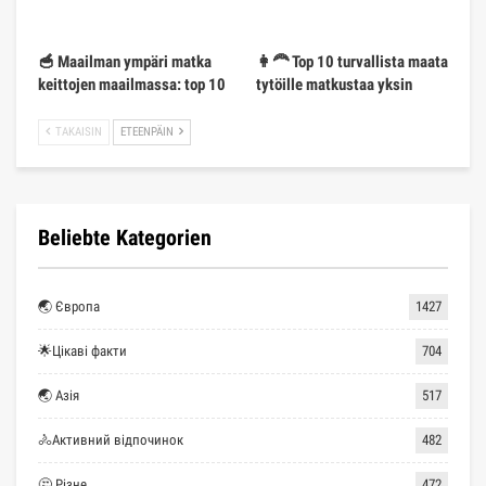
🥣 Maailman ympäri matka
👩‍🦰 Top 10 turvallista maata
keittojen maailmassa: top 10
tytöille matkustaa yksin
TAKAISIN
ETEENPÄIN
Beliebte Kategorien
🌏 Європа
1427
🌟Цікаві факти
704
🌏 Азія
517
🚴Активний відпочинок
482
🤔 Різне
472