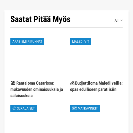
Saatat Pitää Myös
All
ARABIEMIIRIKUNNAT
MALEDIIVIT
🏖️ Rantaloma Qatarissa:
💰 Budjettiloma Malediiveilla:
mukavuuden ominaisuuksia ja
opas edulliseen paratiisiin
salaisuuksia
🤔 SEKALAISET
🗺 MATKAVINKIT