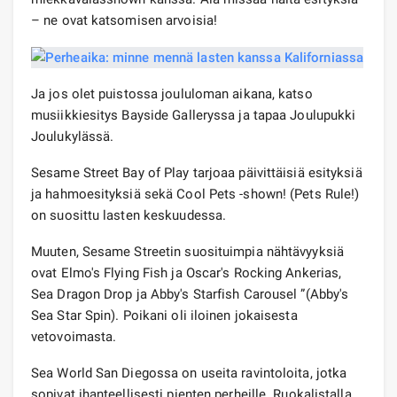
– ne ovat katsomisen arvoisia!
Ja jos olet puistossa joululoman aikana, katso
musiikkiesitys Bayside Galleryssa ja tapaa Joulupukki
Joulukylässä.
Sesame Street Bay of Play tarjoaa päivittäisiä esityksiä
ja hahmoesityksiä sekä Cool Pets -shown! (Pets Rule!)
on suosittu lasten keskuudessa.
Muuten, Sesame Streetin suosituimpia nähtävyyksiä
ovat Elmo's Flying Fish ja Oscar's Rocking Ankerias,
Sea Dragon Drop ja Abby's Starfish Carousel ”(Abby's
Sea Star Spin). Poikani oli iloinen jokaisesta
vetovoimasta.
Sea World San Diegossa on useita ravintoloita, jotka
sopivat ihanteellisesti pienten perheille. Ruokalistalla