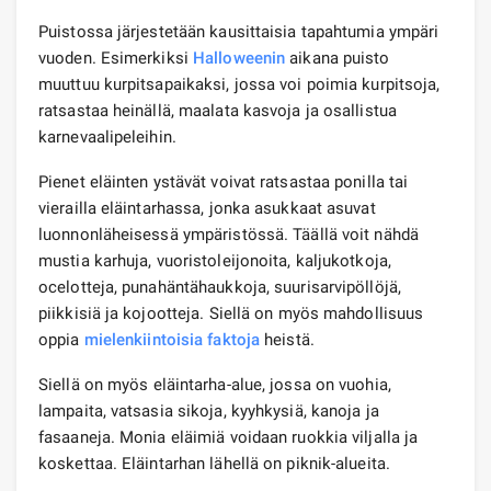
Puistossa järjestetään kausittaisia ​​tapahtumia ympäri
vuoden. Esimerkiksi
Halloweenin
aikana puisto
muuttuu kurpitsapaikaksi, jossa voi poimia kurpitsoja,
ratsastaa heinällä, maalata kasvoja ja osallistua
karnevaalipeleihin.
Pienet eläinten ystävät voivat ratsastaa ponilla tai
vierailla eläintarhassa, jonka asukkaat asuvat
luonnonläheisessä ympäristössä. Täällä voit nähdä
mustia karhuja, vuoristoleijonoita, kaljukotkoja,
ocelotteja, punahäntähaukkoja, suurisarvipöllöjä,
piikkisiä ja kojootteja. Siellä on myös mahdollisuus
oppia
mielenkiintoisia faktoja
heistä.
Siellä on myös eläintarha-alue, jossa on vuohia,
lampaita, vatsasia sikoja, kyyhkysiä, kanoja ja
fasaaneja. Monia eläimiä voidaan ruokkia viljalla ja
koskettaa. Eläintarhan lähellä on piknik-alueita.