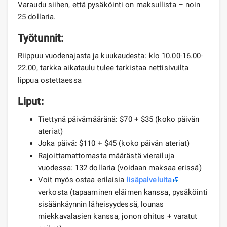
Varaudu siihen, että pysäköinti on maksullista – noin
25 dollaria.
Työtunnit:
Riippuu vuodenajasta ja kuukaudesta: klo 10.00-16.00-
22.00, tarkka aikataulu tulee tarkistaa nettisivuilta
lippua ostettaessa
Liput:
Tiettynä päivämääränä: $70 + $35 (koko päivän
ateriat)
Joka päivä: $110 + $45 (koko päivän ateriat)
Rajoittamattomasta määrästä vierailuja
vuodessa: 132 dollaria (voidaan maksaa erissä)
Voit myös ostaa erilaisia
​​lisäpalveluita
verkosta (tapaaminen eläimen kanssa, pysäköinti
sisäänkäynnin läheisyydessä, lounas
miekkavalasien kanssa, jonon ohitus + varatut