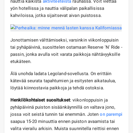
nauttia kaikista
aktiviteeteista
rauhassa. Voit viettää
yön hotellissa ja nauttia välipalan paikallisissa
kahviloissa, jotka sijaitsevat aivan puistossa.
Jonottamisen välttämiseksi, varsinkin viikonloppuisin
tai pyhäpäivinä, suosittelen ostamaan Reserve 'N' Ride -
passin, jonka avulla voit varata paikkoja nähtävyyksille
etukäteen.
Älä unohda ladata Legoland-sovellusta. On erittäin
kätevää seurata tapahtumien ja esitysten aikataulua,
löytää kiinnostavia paikkoja ja tehdä ostoksia.
Henkilökohtaiset suositukset
: viikonloppuisin ja
pyhäpäivinä puiston sisäänkäynnillä on valtava jono,
jossa voit seistä tunnin tai enemmän. Joten
on parempi
saapua 15-20 minuuttia ennen puiston avaamista tai
valita vierailu arkisin. Muista suunnitella reittisi ennen