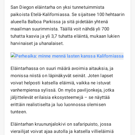
San Diegon eläintarha on yksi tunnetuimmista
paikoista Etelä-Kaliforniassa. Se sijaitsee 100 hehtaarin
alueella Balboa Parkissa ja sitä pidetään yhtenä
maailman suurimmista. Täällä voit nähdä yli 700
tuhatta kasvia ja yli 3,7 tuhatta eläintä, mukaan lukien
harvinaiset ja uhanalaiset.
Eläintarhassa on suuri määrä avoimia aitauksia, ja
monissa niistä on läpinäkyvät seinät. Joten lapset
voivat helposti katsella eläimiä, vaikka ne istuvat
vanhempiensa sylissä. On myös paviljonkeja, jotka
jäljittelevät erilaisia ​​ekosysteemejä – se näyttää
erittäin realistiselta ja luo luonnossa olemisen
tunteen.
Eläintarhan kruununjalokivi on safaripuisto, jossa
vierailijat voivat ajaa autolla ja katsella villieläimiä