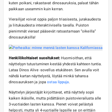
kuten poikani, rakastavat dinosauruksia, palaat tähän
paikkaan useammin kuin kerran.
Vierailijat voivat oppia paljon triasisesta, jurakaudesta
ja liitukaudesta interaktiivisella tavalla. Puiston
pienimmät vieraat pääsevät ratsastamaan ”oikeilla”
dinosauruksilla!
Henkilökohtaiset suositukset:
Huomioithan, että
näyttelyyn tutustuminen kestää yhdestä kahteen tuntia.
Lataa Dinos Alive -sovellus etukäteen. Sen avulla voit
nähdä kartan näyttelystä, löytää minkä tahansa
dinosauruksen ja jopa
ostaa lippuja
.
Näyttelyn järjestäjät kirjoittavat, että näyttely sopii
kaiken ikäisille, mutta pidättäisin puistovierailusta alle
3-vuotiaiden lasten kanssa. Pienet voivat pelästyä
helposti, mutta yli 4-vuotiaille lapsille se on erittäin