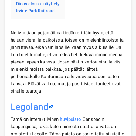
Dinos elossa -näyttely
Irvine Park Railroad
Nelivuotiaan pojan äitinä tiedän erittäin hyvin, että
haluan vierailla paikoissa, joissa on mielenkiintoista ja
jännittävää, eikä vain lapsille, vaan myös aikuisille. Ja
kun tulet lomalle, et voi edes heti keksiä minne mennä
pienen lapsen kanssa. Joten päätin kertoa sinulle viisi
mielenkiintoista paikkaa, jos päätät lähteä
perhematkalle Kaliforniaan alle viisivuotiaiden lasten
kanssa. Elävät vaikutelmat ja positiiviset tunteet ovat
sinulle taattuja!
Legoland
Tämä on interaktiivinen
huvipuisto
Carlsbadin
kaupungissa, joka, kuten nimestä saattoi arvata, on
omistettu Legolle. Tämä puisto on tarkoitettu aikuisille