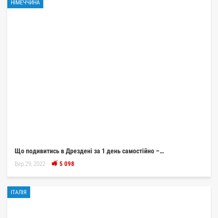
НІМЕЧЧИНА
Що подивитись в Дрездені за 1 день самостійно –…
Вер 29, 2022
5 098
ІТАЛІЯ