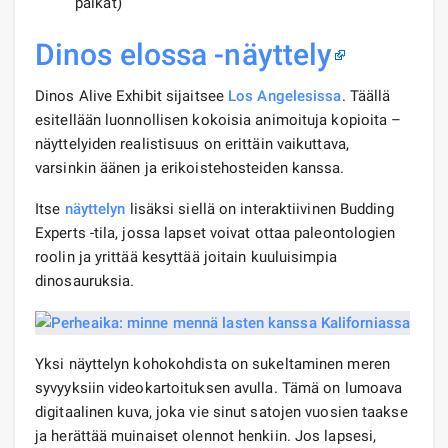
paikat)
Dinos elossa -näyttely
Dinos Alive Exhibit sijaitsee
Los Angelesissa
. Täällä
esitellään luonnollisen kokoisia animoituja kopioita –
näyttelyiden realistisuus on erittäin vaikuttava,
varsinkin äänen ja erikoistehosteiden kanssa.
Itse
näyttelyn
lisäksi siellä on interaktiivinen Budding
Experts -tila, jossa lapset voivat ottaa paleontologien
roolin ja yrittää kesyttää joitain kuuluisimpia
dinosauruksia.
Yksi näyttelyn kohokohdista on sukeltaminen meren
syvyyksiin videokartoituksen avulla. Tämä on lumoava
digitaalinen kuva, joka vie sinut satojen vuosien taakse
ja herättää muinaiset olennot henkiin. Jos lapsesi,