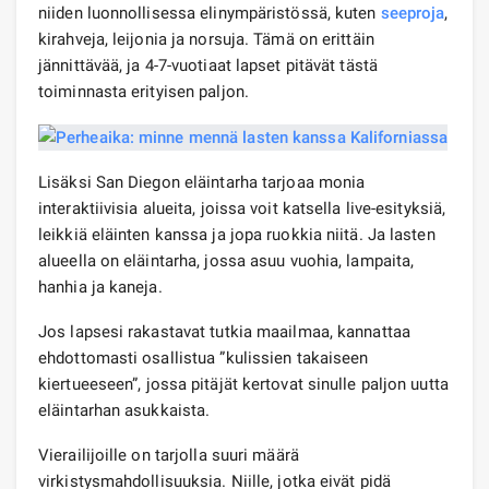
niiden luonnollisessa elinympäristössä, kuten
seeproja
,
kirahveja, leijonia ja norsuja. Tämä on erittäin
jännittävää, ja 4-7-vuotiaat lapset pitävät tästä
toiminnasta erityisen paljon.
Lisäksi San Diegon eläintarha tarjoaa monia
interaktiivisia alueita, joissa voit katsella live-esityksiä,
leikkiä eläinten kanssa ja jopa ruokkia niitä. Ja lasten
alueella on eläintarha, jossa asuu vuohia, lampaita,
hanhia ja kaneja.
Jos lapsesi rakastavat tutkia maailmaa, kannattaa
ehdottomasti osallistua ”kulissien takaiseen
kiertueeseen”, jossa pitäjät kertovat sinulle paljon uutta
eläintarhan asukkaista.
Vierailijoille on tarjolla suuri määrä
virkistysmahdollisuuksia. Niille, jotka eivät pidä