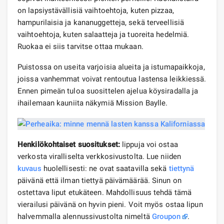
on lapsiystävällisiä vaihtoehtoja, kuten pizzaa,
hampurilaisia ​​ja kananuggetteja, sekä terveellisiä
vaihtoehtoja, kuten salaatteja ja tuoreita hedelmiä.
Ruokaa ei siis tarvitse ottaa mukaan.
Puistossa on useita varjoisia alueita ja istumapaikkoja,
joissa vanhemmat voivat rentoutua lastensa leikkiessä.
Ennen pimeän tuloa suosittelen ajelua köysiradalla ja
ihailemaan kauniita näkymiä Mission Baylle.
Henkilökohtaiset suositukset:
lippuja voi ostaa
verkosta viralliselta verkkosivustolta. Lue niiden
kuvaus
huolellisesti: ne ovat saatavilla sekä
tiettynä
päivänä että ilman tiettyä päivämäärää. Sinun on
ostettava liput etukäteen. Mahdollisuus tehdä tämä
vierailusi päivänä on hyvin pieni. Voit myös ostaa lipun
halvemmalla alennussivustolta nimeltä
Groupon
.