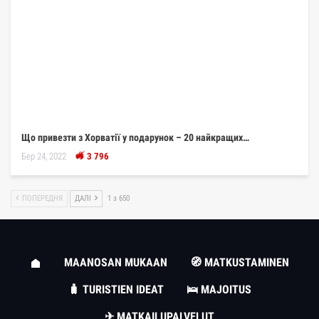
Що привезти з Хорватії у подарунок – 20 найкращих…
Бер 24, 2022
3 796
ПОПЕРЕДНЯ
ДАЛІ
1 з 650
MAANOSAN MUKAAN
🧭 MATKUSTAMINEN
🧳 TURISTIEN IDEAT
🛌 MAJOITUS
✈ MATKAILUPALVELUT