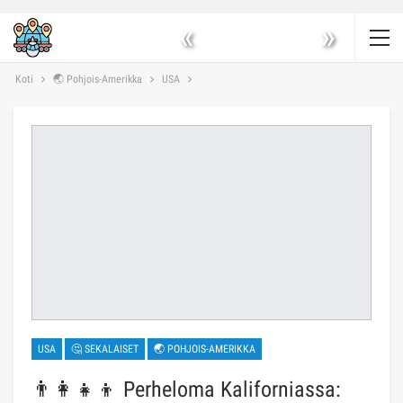
«
»
Koti
🌏 Pohjois-Amerikka
USA
USA
🤔 SEKALAISET
🌏 POHJOIS-AMERIKKA
👨‍👩‍👧‍👦 Perheloma Kaliforniassa: