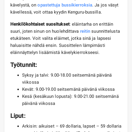
kävelystä, on
opastettuja
bussikierroksia
. Ja jos väsyt
kävellessä, voit ottaa kyydin Kenguru-bussilla.
Henkilökohtaiset suositukset
: eläintarha on erittäin
suuri, joten sinun on huolehdittava
reitin
suunnittelusta
etukäteen. Voit valita eläimet, jotka sinä ja lapsesi
haluaisitte nähdä ensin. Suosittelen lämpimästi
eläinnäyttelyn lisäämistä kävelykierrokseesi.
Työtunnit:
Syksy ja talvi: 9.00-18.00 seitsemänä päivänä
viikossa
Kevät: 9.00-19.00 seitsemänä päivänä viikossa
Kesä (kesäkuun lopusta): 9.00-21.00 seitsemänä
päivänä viikossa
Liput:
Arkisin: aikuiset – 69 dollaria, lapset – 59 dollaria