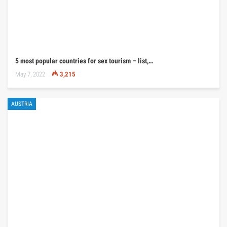
5 most popular countries for sex tourism – list,…
May 7, 2022
3,215
AUSTRIA