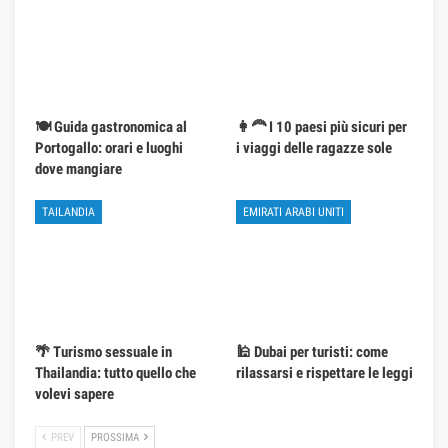
🍽️ Guida gastronomica al
👩‍🦰 I 10 paesi più sicuri per
Portogallo: orari e luoghi
i viaggi delle ragazze sole
dove mangiare
TAILANDIA
EMIRATI ARABI UNITI
🌴 Turismo sessuale in
🕌 Dubai per turisti: come
Thailandia: tutto quello che
rilassarsi e rispettare le leggi
volevi sapere
PREV
PROSSIMA