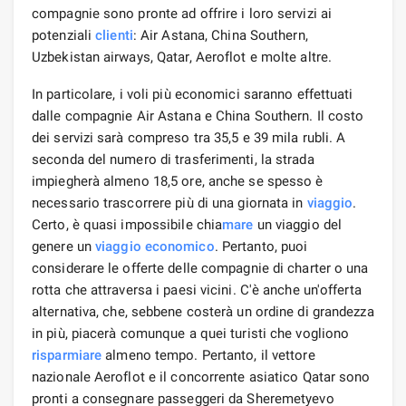
compagnie sono pronte ad offrire i loro servizi ai
potenziali
clienti
: Air Astana, China Southern,
Uzbekistan airways, Qatar, Aeroflot e molte altre.
In particolare, i voli più economici saranno effettuati
dalle compagnie Air Astana e China Southern. Il costo
dei servizi sarà compreso tra 35,5 e 39 mila rubli. A
seconda del numero di trasferimenti, la strada
impiegherà almeno 18,5 ore, anche se spesso è
necessario trascorrere più di una giornata in
viaggio
.
Certo, è quasi impossibile chia
mare
un viaggio del
genere un
viaggio economico
. Pertanto, puoi
considerare le offerte delle compagnie di charter o una
rotta che attraversa i paesi vicini. C'è anche un'offerta
alternativa, che, sebbene costerà un ordine di grandezza
in più, piacerà comunque a quei turisti che vogliono
risparmiare
almeno tempo. Pertanto, il vettore
nazionale Aeroflot e il concorrente asiatico Qatar sono
pronti a consegnare passeggeri da Sheremetyevo