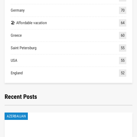
Germany
70
🏖 Affordable vacation
64
Greece
60
Saint Petersburg
55
USA
55
England
52
Recent Posts
AZERBAIJAN