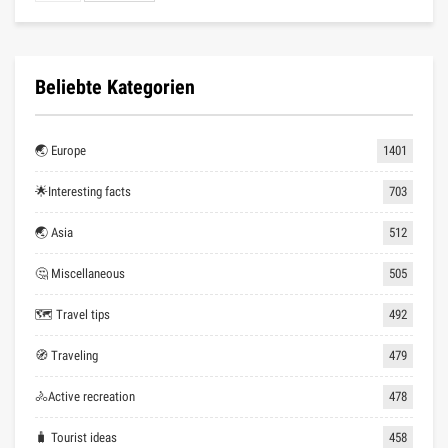
Beliebte Kategorien
🌏 Europe
1401
🌟Interesting facts
703
🌏 Asia
512
🤔 Miscellaneous
505
🗺 Travel tips
492
🧭 Traveling
479
🚴Active recreation
478
🧳 Tourist ideas
458