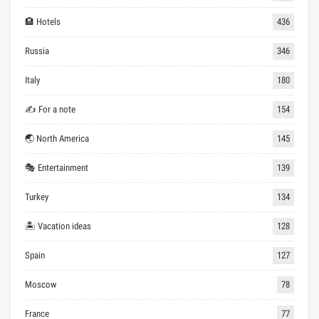
🏨 Hotels
436
Russia
346
Italy
180
✍ For a note
154
🌏 North America
145
🎭 Entertainment
139
Turkey
134
🏝 Vacation ideas
128
Spain
127
Moscow
78
France
77