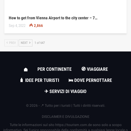
How to get from Vienna Airport to the city center – 7…
Sep 4, 2022
2,866
PREV
NEXT
1 of 647
PER CONTINENTE
🧭 VIAGGIARE
🧳 IDEE PER TURISTI
🛌 DOVE PERNOTTARE
✈ SERVIZI DI VIAGGIO
© 2026 - 📍 Tutto per i turisti | Tutti i diritti riservati.
DISCLAIMER E DIVULGAZIONE
Tutte le informazioni sul sito
https://tourism.com.de
sono solo a scopo
informativo. Sei l'unico responsabile della conformità a qualsiasi legge locale o