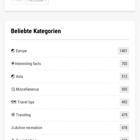
PREV
PROSSIMA
Beliebte Kategorien
🌏 Europe
1401
🌟Interesting facts
703
🌏 Asia
512
🤔 Miscellaneous
505
🗺 Travel tips
492
🧭 Traveling
479
🚴Active recreation
478