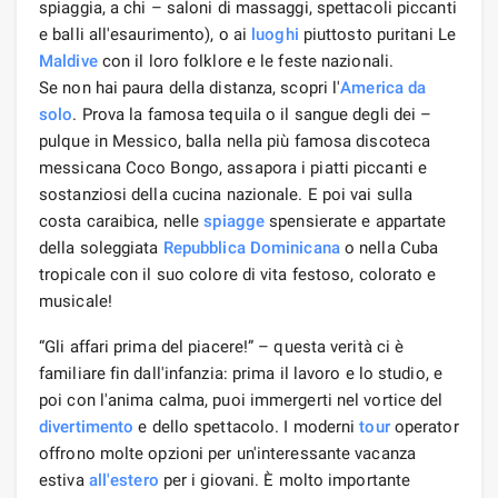
spiaggia, a chi – saloni di massaggi, spettacoli piccanti
e balli all'esaurimento), o ai
luoghi
piuttosto puritani Le
Maldive
con il loro folklore e le feste nazionali.
Se non hai paura della distanza, scopri l'
America
da
solo
. Prova la famosa tequila o il sangue degli dei –
pulque in Messico, balla nella più famosa discoteca
messicana Coco Bongo, assapora i piatti piccanti e
sostanziosi della cucina nazionale. E poi vai sulla
costa caraibica, nelle
spiagge
spensierate e appartate
della soleggiata
Repubblica Dominicana
o nella Cuba
tropicale con il suo colore di vita festoso, colorato e
musicale!
“Gli affari prima del piacere!” – questa verità ci è
familiare fin dall'infanzia: prima il lavoro e lo studio, e
poi con l'anima calma, puoi immergerti nel vortice del
divertimento
e dello spettacolo. I moderni
tour
operator
offrono molte opzioni per un'interessante vacanza
estiva
all'estero
per i giovani. È molto importante