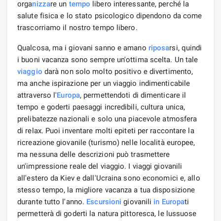
orga
nizza
re un
tempo
libero interessante, perché la
salute fisica e lo stato psicologico dipendono da come
trascorriamo il nostro tempo libero.
Qualcosa, ma i giovani sanno e amano
riposa
rsi, quindi
i buoni vacanza sono sempre un'ottima scelta. Un tale
viaggio
darà non solo molto positivo e divertimento,
ma anche ispirazione per un viaggio indimenticabile
attraverso l'
Europa
, permettendoti di dimenticare il
tempo e goderti paesaggi incredibili, cultura unica,
prelibatezze nazionali e solo una piacevole atmosfera
di relax. Puoi inventare molti epiteti per raccontare la
ricreazione giovanile (turismo) nelle località europee,
ma nessuna delle descrizioni può trasmettere
un'impressione reale del viaggio. I viaggi giovanili
all'estero da Kiev e dall'Ucraina sono economici e, allo
stesso tempo, la migliore vacanza a tua disposizione
durante tutto l'anno.
Escursioni
giovanili
in Europa
ti
permetterà di goderti la natura pittoresca, le lussuose