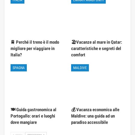
🚆 Perché il treno è il modo
🏖️Vacanze al mare in Qatar:
migliore per viaggiare in
caratteristiche e segreti del
Italia?
comfort
SPAGNA
MALDIVE
🍽️ Guida gastronomica al
💰 Vacanza economica alle
Portogallo: orari e luoghi
Maldive: una guida ad un
dove mangiare
paradiso accessibile