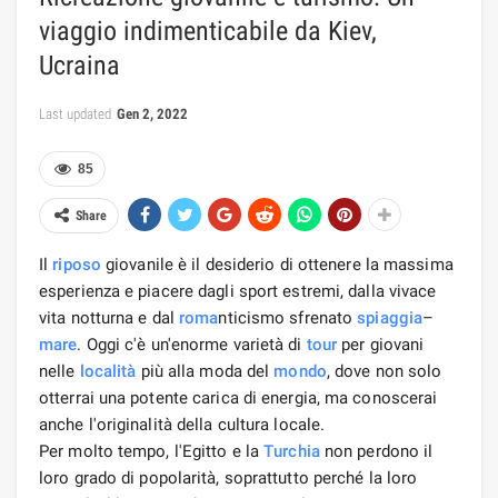
viaggio indimenticabile da Kiev,
Ucraina
Last updated
Gen 2, 2022
85
Share
Il
riposo
giovanile è il desiderio di ottenere la massima
esperienza e piacere dagli sport estremi, dalla vivace
vita notturna e dal
roma
nticismo sfrenato
spiaggia
–
mare
. Oggi c'è un'enorme varietà di
tour
per giovani
nelle
località
più alla moda del
mondo
, dove non solo
otterrai una potente carica di energia, ma conoscerai
anche l'originalità della cultura locale.
Per molto tempo, l'Egitto e la
Turchia
non perdono il
loro grado di popolarità, soprattutto perché la loro