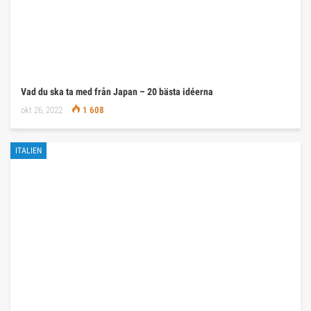
Vad du ska ta med från Japan – 20 bästa idéerna
okt 26, 2022
1 608
ITALIEN