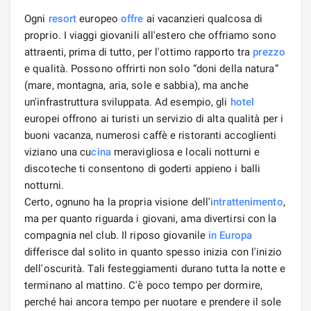
Ogni
resort
europeo
offre
ai vacanzieri qualcosa di
proprio. I viaggi giovanili all'estero che offriamo sono
attraenti, prima di tutto, per l'ottimo rapporto tra
prezzo
e qualità. Possono offrirti non solo “doni della natura”
(mare, montagna, aria, sole e sabbia), ma anche
un'infrastruttura sviluppata. Ad esempio, gli
hotel
europei offrono ai turisti un servizio di alta qualità per i
buoni vacanza, numerosi caffè e ristoranti accoglienti
viziano una cu
cina
meravigliosa e locali notturni e
discoteche ti consentono di goderti appieno i balli
notturni.
Certo, ognuno ha la propria visione dell'
intrattenimento
,
ma per quanto riguarda i giovani, ama divertirsi con la
compagnia nel club. Il riposo giovanile
in Europa
differisce dal solito in quanto spesso inizia con l'inizio
dell'oscurità. Tali festeggiamenti durano tutta la notte e
terminano al mattino. C'è poco tempo per dormire,
perché hai ancora tempo per nuotare e prendere il sole