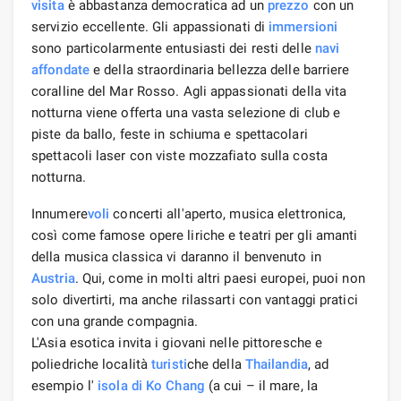
visita
è abbastanza democratica ad un
prezzo
con un
servizio eccellente. Gli appassionati di
immersioni
sono particolarmente entusiasti dei resti delle
navi
affondate
e della straordinaria bellezza delle barriere
coralline del Mar Rosso. Agli appassionati della vita
notturna viene offerta una vasta selezione di club e
piste da ballo, feste in schiuma e spettacolari
spettacoli laser con viste mozzafiato sulla costa
notturna.
Innumere
voli
concerti all'aperto, musica elettronica,
così come famose opere liriche e teatri per gli amanti
della musica classica vi daranno il benvenuto in
Austria
. Qui, come in molti altri paesi europei, puoi non
solo divertirti, ma anche rilassarti con vantaggi pratici
con una grande compagnia.
L'Asia esotica invita i giovani nelle pittoresche e
poliedriche località
turisti
che della
Thailandia
, ad
esempio l'
isola di Ko Chang
(a cui – il mare, la