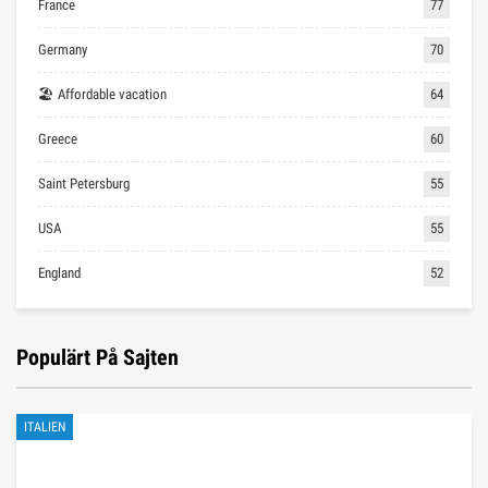
France
77
Germany
70
🏖 Affordable vacation
64
Greece
60
Saint Petersburg
55
USA
55
England
52
Populärt På Sajten
ITALIEN