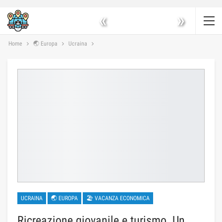
«
»
Home
🌏 Europa
Ucraina
UCRAINA
🌏 EUROPA
🏖 VACANZA ECONOMICA
Ricreazione giovanile e turismo. Un