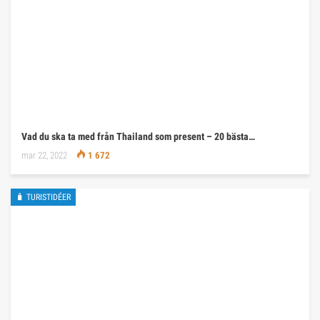
Vad du ska ta med från Thailand som present – 20 bästa…
mar 22, 2022
1 672
🧳 TURISTIDÉER