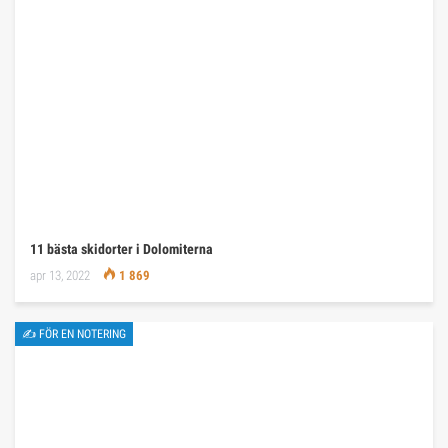
11 bästa skidorter i Dolomiterna
apr 13, 2022
1 869
✍ FÖR EN NOTERING