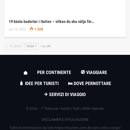
19 bästa badorter i Italien – vilken du ska välja för…
jun 14, 2022
1 508
TILLBAKA
FRAM
1 av 647
PER CONTINENTE
🧭 VIAGGIARE
🧳 IDEE PER TURISTI
🛌 DOVE PERNOTTARE
✈ SERVIZI DI VIAGGIO
© 2026 - 📍 Tutto per i turisti | Tutti i diritti riservati.
DISCLAIMER E DIVULGAZIONE
Tutte le informazioni sul sito
https://tourism.com.de
sono solo a scopo