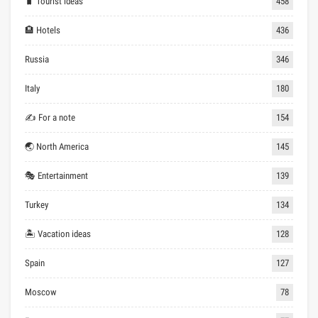
🧳 Tourist ideas
458
🏨 Hotels
436
Russia
346
Italy
180
✍ For a note
154
🌏 North America
145
🎭 Entertainment
139
Turkey
134
🏝 Vacation ideas
128
Spain
127
Moscow
78