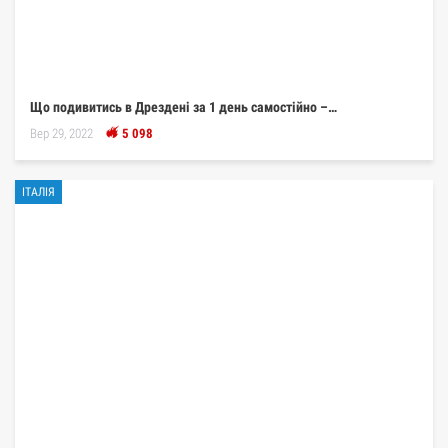
Що подивитись в Дрездені за 1 день самостійно –…
Вер 29, 2022
5 098
ІТАЛІЯ