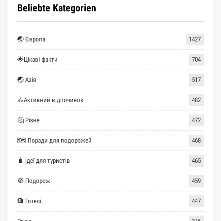
Beliebte Kategorien
🌏 Європа
1427
🌟Цікаві факти
704
🌏 Азія
517
🚴Активний відпочинок
482
🤔 Різне
472
🗺 Поради для подорожей
468
🧳 Ідеї для туристів
465
🧭 Подорожі
459
🏨 Готелі
447