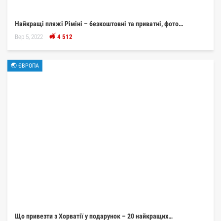
Найкращі пляжі Ріміні – безкоштовні та приватні, фото…
Вер 5, 2022
4 512
🌏 ЄВРОПА
Що привезти з Хорватії у подарунок – 20 найкращих…