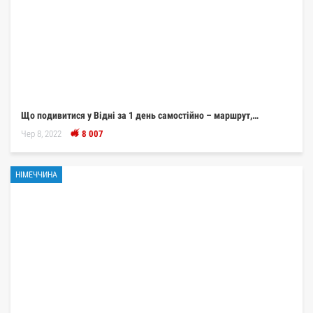
Що подивитися у Відні за 1 день самостійно – маршрут,…
Чер 8, 2022
8 007
НІМЕЧЧИНА