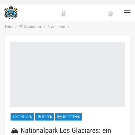
«
»
Heim
🌏 Südamerika
Argentinien
ARGENTINIEN
🧭 REISEN
🗺 REISETIPPS
🏔️ Nationalpark Los Glaciares: ein