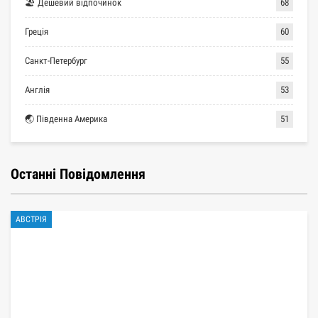
🏖 Дешевий відпочинок
68
Греція
60
Санкт-Петербург
55
Англія
53
🌏 Південна Америка
51
Останні Повідомлення
АВСТРІЯ