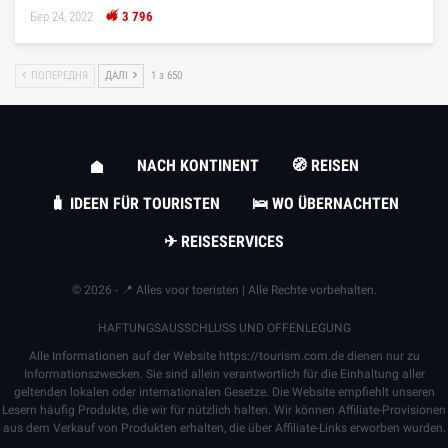
Бер 24, 2022
3 796
ПОПЕРЕДНЯ
ДАЛІ
1 з 650
NACH KONTINENT
🧭 REISEN
🧳 IDEEN FÜR TOURISTEN
🛌 WO ÜBERNACHTEN
✈ REISESERVICES
© 2026 - 📍 Alles voor toeristen | Alle Rechte vorbehalten.
HAFTUNGSAUSSCHLUSS UND OFFENLEGUNG
Alle Informationen auf der Website
https://tourism.com.de
dienen nur zu
Informationszwecken. Sie sind allein verantwortlich für die Einhaltung aller
geltenden lokalen oder internationalen Gesetze. Die Website empfiehlt unseren
Lesern häufig Produkte, die wir für nützlich halten. Wir können Affiliate-Provisionen
aus dem Verkauf von Produkten erhalten, die über Affiliate-Links erworben wurden.