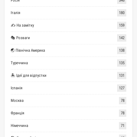
Росія
346
Італія
180
✍ На замітку
159
🎭 Розваги
142
🌏 Північна Америка
138
Туреччина
135
🏝 Ідеї для відпустки
131
Іспанія
127
Москва
78
Франція
78
Німеччина
71