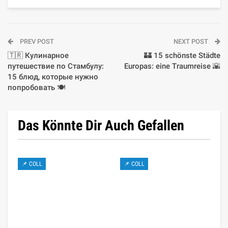
PREV POST
NEXT POST
🇹🇷 Кулинарное
🏰 15 schönste Städte
путешествие по Стамбулу:
Europas: eine Traumreise 🌇
15 блюд, которые нужно
попробовать 🍽️
Das Könnte Dir Auch Gefallen
📌 COLL
📌 COLL