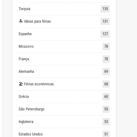
Turquia
135
🏝 Ideias para férias
131
Espanha
127
Moscovo
78
França
78
Alemanha
69
🏖 Férias económicas
68
Grécia
60
São Petersburgo
55
Inglaterra
53
Estados Unidos
51