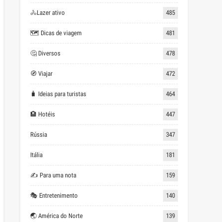
🚴Lazer ativo
485
🗺 Dicas de viagem
481
🤔 Diversos
478
🧭 Viajar
472
🧳 Ideias para turistas
464
🏨 Hotéis
447
Rússia
347
Itália
181
✍ Para uma nota
159
🎭 Entretenimento
140
🌏 América do Norte
139