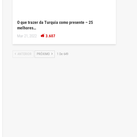
O que trazer da Turquia como presente – 25
melhores…
Mar 21, 2022
3.607
ANTERIOR
PRÓXIMO
1 De 649