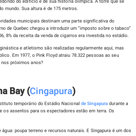
edondo do edifício e de sua história olímpica. A torre que se
 do mundo. Sua altura é de 175 metros.
ridades municipais destinam uma parte significativa do
no de Quebec chegou a introduzir um “imposto sobre o tabaco”
06, 8% da receita da venda de cigarros era investida no estádio.
ginástica e atletismo são realizadas regularmente aqui, mas
lico. Em 1977, o Pink Floyd atraiu 78.322 pessoas ao seu
a nos próximos anos?
na Bay (
Cingapura
)
stituto temporário do Estádio Nacional
de Singapura
durante a
 e os assentos para os espectadores estão em terra. Os
e água: poupa terreno e recursos naturais. E Singapura é um dos