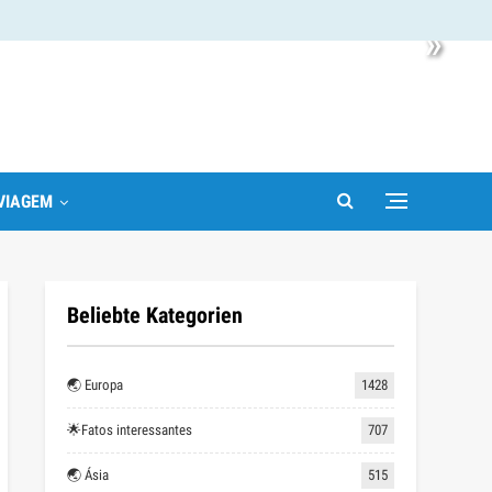
»
VIAGEM
Beliebte Kategorien
🌏 Europa
1428
🌟Fatos interessantes
707
🌏 Ásia
515