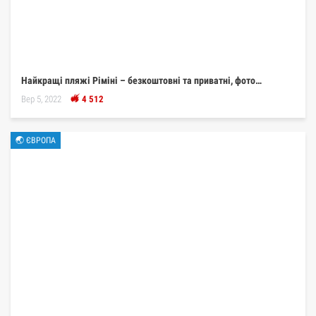
Найкращі пляжі Ріміні – безкоштовні та приватні, фото…
Вер 5, 2022
4 512
🌏 ЄВРОПА