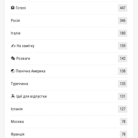
🏨 Готелі
447
Росія
346
Італія
180
✍ На замітку
159
🎭 Розваги
142
🌏 Північна Америка
138
Туреччина
135
🏝 Ідеї для відпустки
131
Іспанія
127
Москва
78
Франція
78