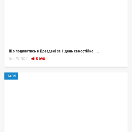
Що подивитись в Дрездені за 1 день самостійно –…
Вер 29, 2022
5 098
ІТАЛІЯ