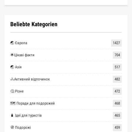
Beliebte Kategorien
🌏 Європа
1427
🌟Цікаві факти
704
🌏 Азія
517
🚴Активний відпочинок
482
🤔 Різне
472
🗺 Поради для подорожей
468
🧳 Ідеї для туристів
465
🧭 Подорожі
459