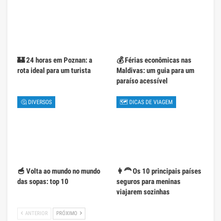
🏰 24 horas em Poznan: a
💰 Férias econômicas nas
rota ideal para um turista
Maldivas: um guia para um
paraíso acessível
🤔 DIVERSOS
🗺 DICAS DE VIAGEM
🥣 Volta ao mundo no mundo
👩‍🦰 Os 10 principais países
das sopas: top 10
seguros para meninas
viajarem sozinhas
ANTERIOR
PRÓXIMO