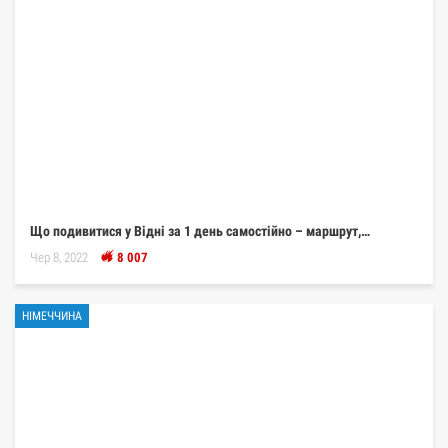
Що подивитися у Відні за 1 день самостійно – маршрут,…
Чер 8, 2022
8 007
НІМЕЧЧИНА