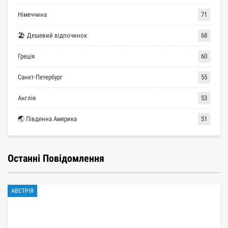
Німеччина
71
🏖 Дешевий відпочинок
68
Греція
60
Санкт-Петербург
55
Англія
53
🌏 Південна Америка
51
Останні Повідомлення
АВСТРІЯ