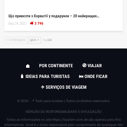
Що привезти з Хорватії у подарунок – 20 найкращих…
Бер 24, 2022
3 796
ПОПЕРЕДНЯ
ДАЛІ
1 з 650
POR CONTINENTE
🧭 VIAJAR
🧳 IDEIAS PARA TURISTAS
🛌 ONDE FICAR
✈ SERVIÇOS DE VIAGEM
© 2026 - 📍 Tudo para turistas | Todos os direitos reservados.
ISENÇÃO DE RESPONSABILIDADE E DIVULGAÇÃO
Todas as informações no site
https://tourism.com.de
são apenas para fins
informativos. Você é o único responsável pelo cumprimento de quaisquer leis