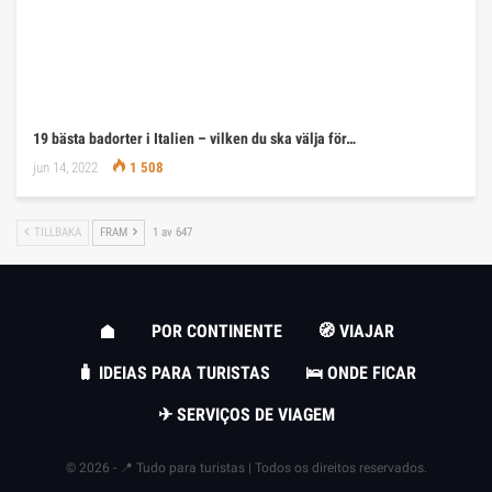
19 bästa badorter i Italien – vilken du ska välja för…
jun 14, 2022
1 508
TILLBAKA
FRAM
1 av 647
POR CONTINENTE
🧭 VIAJAR
🧳 IDEIAS PARA TURISTAS
🛌 ONDE FICAR
✈ SERVIÇOS DE VIAGEM
© 2026 - 📍 Tudo para turistas | Todos os direitos reservados.