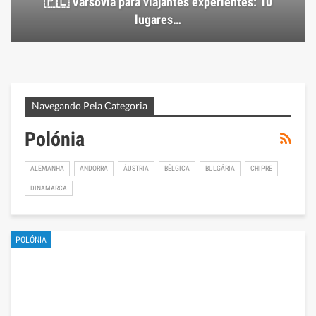
🇵🇱 Varsóvia para viajantes experientes: 10
lugares…
Navegando Pela Categoria
Polónia
ALEMANHA
ANDORRA
ÁUSTRIA
BÉLGICA
BULGÁRIA
CHIPRE
DINAMARCA
POLÓNIA