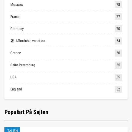
Moscow
78
France
77
Germany
70
🏖 Affordable vacation
64
Greece
60
Saint Petersburg
55
USA
55
England
52
Populärt På Sajten
ITALIEN