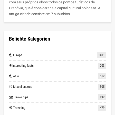
com seus próprios olhos todos os pontos turísticos de
Cracóvia, que é considerada a capital cultural polonesa. A
antiga cidade consiste em 7 subúrbios ...
Beliebte Kategorien
🌏 Europe
1401
🌟Interesting facts
703
🌏 Asia
512
🤔 Miscellaneous
505
🗺 Travel tips
492
🧭 Traveling
479