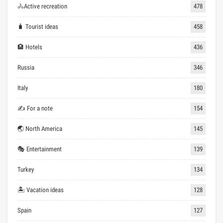
🚴Active recreation
478
🧳 Tourist ideas
458
🏨 Hotels
436
Russia
346
Italy
180
✍ For a note
154
🌏 North America
145
🎭 Entertainment
139
Turkey
134
🏝 Vacation ideas
128
Spain
127