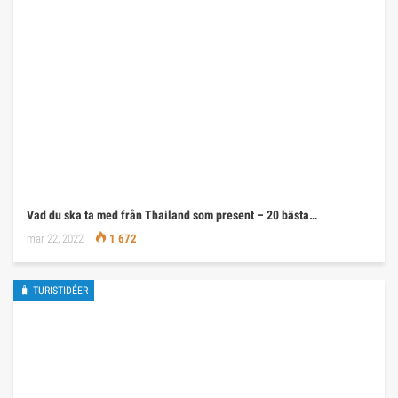
Vad du ska ta med från Thailand som present – 20 bästa…
mar 22, 2022
1 672
🧳 TURISTIDÉER