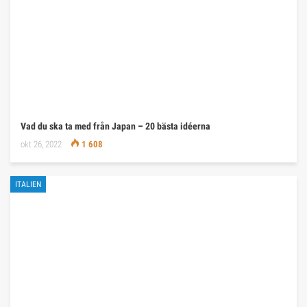
Vad du ska ta med från Japan – 20 bästa idéerna
okt 26, 2022
1 608
ITALIEN