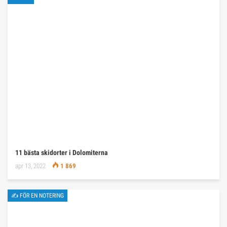
11 bästa skidorter i Dolomiterna
apr 13, 2022
1 869
✍ FÖR EN NOTERING