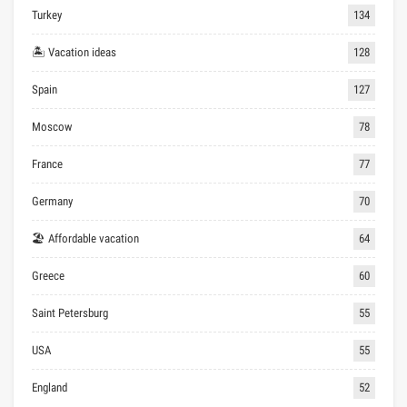
Turkey
134
🏝 Vacation ideas
128
Spain
127
Moscow
78
France
77
Germany
70
🏖 Affordable vacation
64
Greece
60
Saint Petersburg
55
USA
55
England
52