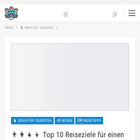
«
»
Heim
🧳 Ideen für Touristen
🧳 IDEEN FÜR TOURISTEN
🧭 REISEN
🗺 REISETIPPS
👨‍👩‍👧‍👦 Top 10 Reiseziele für einen