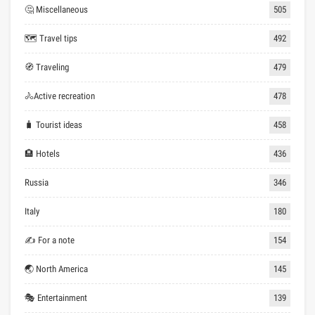
🤔 Miscellaneous
505
🗺 Travel tips
492
🧭 Traveling
479
🚴Active recreation
478
🧳 Tourist ideas
458
🏨 Hotels
436
Russia
346
Italy
180
✍ For a note
154
🌏 North America
145
🎭 Entertainment
139