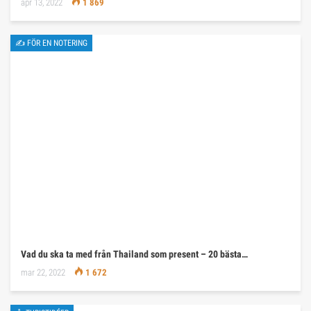
apr 13, 2022
1 869
✍ FÖR EN NOTERING
Vad du ska ta med från Thailand som present – 20 bästa…
mar 22, 2022
1 672