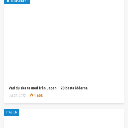
🧳 TURISTIDÉER
Vad du ska ta med från Japan – 20 bästa idéerna
okt 26, 2022
1 608
ITALIEN