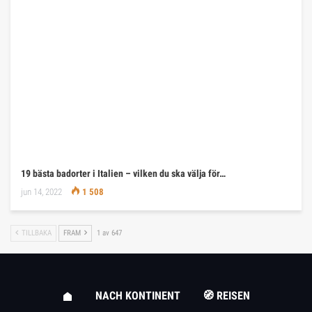
19 bästa badorter i Italien – vilken du ska välja för…
jun 14, 2022
1 508
TILLBAKA
FRAM
1 av 647
NACH KONTINENT
🧭 REISEN