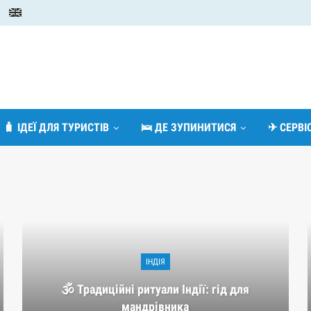
🧳 ІДЕЇ ДЛЯ ТУРИСТІВ
🛌 ДЕ ЗУПИНИТИСЯ
✈ СЕРВ
ІНДІЯ
🕉️ Традиційні ритуали Індії: гід для
мандрівника