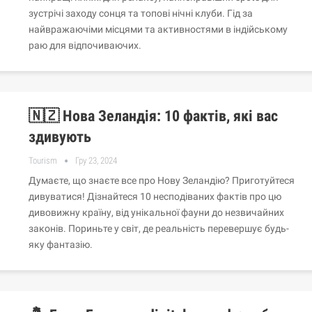
зустрічі заходу сонця та топові нічні клуби. Гід за
найвражаючіми місцями та активностями в індійському
раю для відпочиваючих.
🇳🇿 Нова Зеландія: 10 фактів, які вас
здивують
Tourism
Гру 23, 2024
Думаєте, що знаєте все про Нову Зеландію? Приготуйтеся
дивуватися! Дізнайтеся 10 несподіваних фактів про цю
дивовижну країну, від унікальної фауни до незвичайних
законів. Пориньте у світ, де реальність перевершує будь-
яку фантазію.