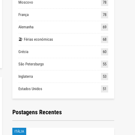
Moscovo
78
França
78
Alemanha
69
🏖 Férias económicas
68
Grécia
60
São Petersburgo
55
Inglaterra
53
Estados Unidos
51
Postagens Recentes
ITÁLIA