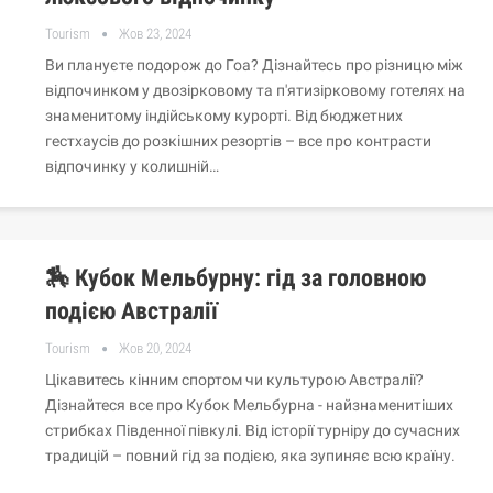
Tourism
Жов 23, 2024
Ви плануєте подорож до Гоа? Дізнайтесь про різницю між
відпочинком у двозірковому та п'ятизірковому готелях на
знаменитому індійському курорті. Від бюджетних
гестхаусів до розкішних резортів – все про контрасти
відпочинку у колишній…
🏇 Кубок Мельбурну: гід за головною
подією Австралії
Tourism
Жов 20, 2024
Цікавитесь кінним спортом чи культурою Австралії?
Дізнайтеся все про Кубок Мельбурна - найзнаменитіших
стрибках Південної півкулі. Від історії турніру до сучасних
традицій – повний гід за подією, яка зупиняє всю країну.