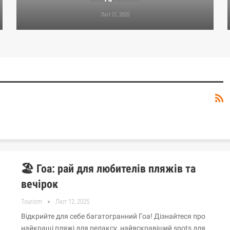
Лют 21, 2025
🏖️ Гоа: рай для любителів пляжів та
вечірок
Tourism
Лют 12, 2025
Відкрийте для себе багатогранний Гоа! Дізнайтеся про
найкращі пляжі для релаксу, найяскравіший spots для