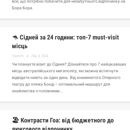
все, що потрібно побачити для незабутнього відпочинку на
Бора-Бора.
🦘 Сідней за 24 години: топ-7 must-visit
місць
Tourism
Лис 4, 2024
Чи плануєте візит до Сіднея? Дізнайтеся про 7 найцікавіших
місць австралійського мегаполісу, які можна встигнути
відвідати навіть за один день. Від знаменитого Оперного
театру до пляжу Бонді – оптимальний маршрут для
знайомства з головними…
🏖️ Контрасти Гоа: від бюджетного до
люксового відпочинку