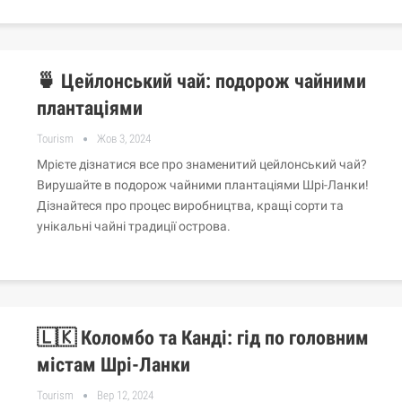
🍵 Цейлонський чай: подорож чайними
плантаціями
Tourism
Жов 3, 2024
Мрієте дізнатися все про знаменитий цейлонський чай?
Вирушайте в подорож чайними плантаціями Шрі-Ланки!
Дізнайтеся про процес виробництва, кращі сорти та
унікальні чайні традиції острова.
🇱🇰 Коломбо та Канді: гід по головним
містам Шрі-Ланки
Tourism
Вер 12, 2024