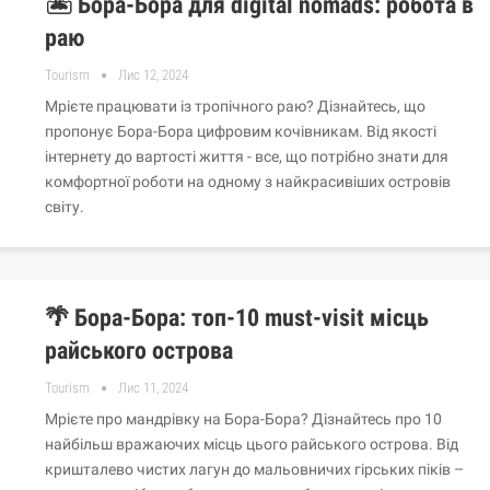
🏝️ Бора-Бора для digital nomads: робота в
раю
Tourism
Лис 12, 2024
Мрієте працювати із тропічного раю? Дізнайтесь, що
пропонує Бора-Бора цифровим кочівникам. Від якості
інтернету до вартості життя - все, що потрібно знати для
комфортної роботи на одному з найкрасивіших островів
світу.
🌴 Бора-Бора: топ-10 must-visit місць
райського острова
Tourism
Лис 11, 2024
Мрієте про мандрівку на Бора-Бора? Дізнайтесь про 10
найбільш вражаючих місць цього райського острова. Від
кришталево чистих лагун до мальовничих гірських піків –