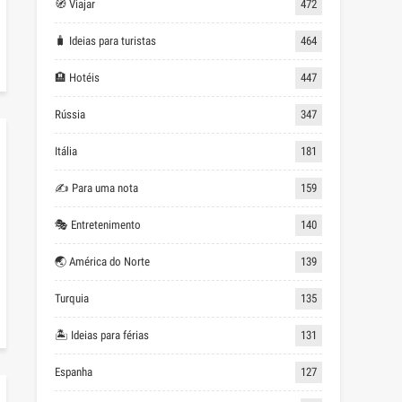
🧭 Viajar
472
🧳 Ideias para turistas
464
🏨 Hotéis
447
Rússia
347
Itália
181
✍ Para uma nota
159
🎭 Entretenimento
140
🌏 América do Norte
139
Turquia
135
🏝 Ideias para férias
131
Espanha
127