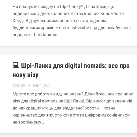
Чи плануєте поїздку на Шрі-Ланку? Дізнайтесь, що
подивитися у двох головних містах країни - Коломбо та
Канді. Від сучасних хмарочосів до стародавніх
буддистських храмів – все must-visit місця для незабутньої
подорожі Шрі-Ланкою.
💻 Шрі-Ланка для digital nomads: все про
нову візу
Tourism
Вер 4, 2024
Мрієте про роботу з виду на океан? Дізнайтесь все про нову
візу для digital nomads на Шрі-Ланці. Від вимог до заявників
до найкращих місць для віддаленої роботи – повне
керівництво для тих, хто хоче стати цифровим кочівником
на тропічному…