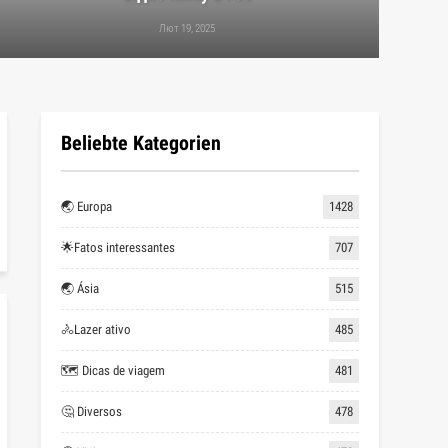
Лют 19, 2025
Beliebte Kategorien
🌏 Europa
1428
🌟Fatos interessantes
707
🌏 Ásia
515
🚴Lazer ativo
485
🗺 Dicas de viagem
481
🤔 Diversos
478