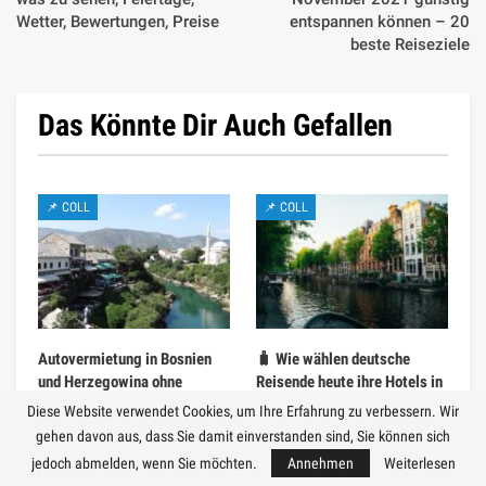
Wetter, Bewertungen, Preise
entspannen können – 20
beste Reiseziele
Das Könnte Dir Auch Gefallen
📌 COLL
📌 COLL
Autovermietung in Bosnien
🧳 Wie wählen deutsche
und Herzegowina ohne
Reisende heute ihre Hotels in
Kaution: Was Touristen
Europa?
Diese Website verwendet Cookies, um Ihre Erfahrung zu verbessern. Wir
wissen sollten
gehen davon aus, dass Sie damit einverstanden sind, Sie können sich
jedoch abmelden, wenn Sie möchten.
Annehmen
Weiterlesen
📌 COLL
📌 COLL