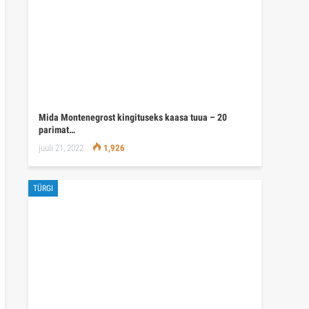
Mida Montenegrost kingituseks kaasa tuua – 20
parimat…
juuli 21, 2022
1,926
TÜRGI