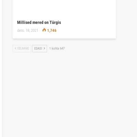
Millised mered on Türgis
dets. 18, 2021
1,746
EELMINE
EDASI
1 kohta 647