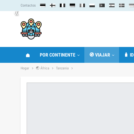
Contactos
«
POR CONTINENTE
🧭 VIAJAR
🧳 I
Hogar
🌏 África
Tanzania