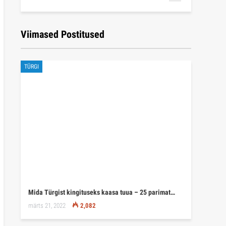
Viimased Postitused
TÜRGI
Mida Türgist kingituseks kaasa tuua – 25 parimat…
märts 21, 2022
2,082