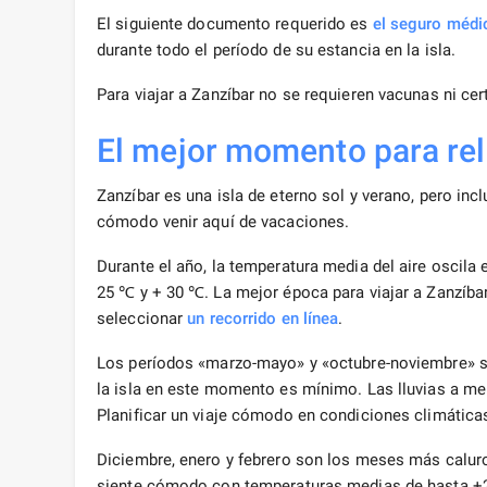
El siguiente documento requerido es
el seguro médi
durante todo el período de su estancia en la isla.
Para viajar a Zanzíbar no se requieren vacunas ni cer
El mejor momento para rel
Zanzíbar es una isla de eterno sol y verano, pero in
cómodo venir aquí de vacaciones.
Durante el año, la temperatura media del aire oscila 
25 ℃ y + 30 ℃. La mejor época para viajar a Zanzíba
seleccionar
un recorrido en línea
.
Los períodos «marzo-mayo» y «octubre-noviembre» so
la isla en este momento es mínimo. Las lluvias a men
Planificar un viaje cómodo en condiciones climática
Diciembre, enero y febrero son los meses más caluro
siente cómodo con temperaturas medias de hasta +28