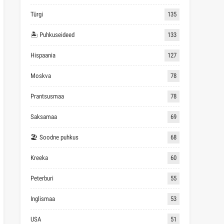
Türgi
135
🏝 Puhkuseideed
133
Hispaania
127
Moskva
78
Prantsusmaa
78
Saksamaa
69
🏖 Soodne puhkus
68
Kreeka
60
Peterburi
55
Inglismaa
53
USA
51