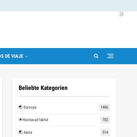
»
S DE VIAJE
Beliebte Kategorien
🌏 Euroopa
1406
🌟Huvitavad faktid
702
🌏 Aasia
514