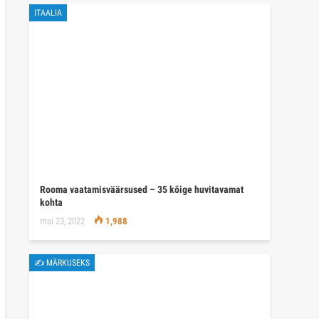
ITAALIA
Rooma vaatamisväärsused – 35 kõige huvitavamat
kohta
mai 23, 2022
1,988
✍ MÄRKUSEKS