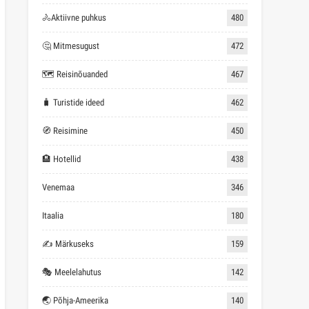
🚴Aktiivne puhkus
480
🤔 Mitmesugust
472
🗺 Reisinõuanded
467
🧳 Turistide ideed
462
🧭 Reisimine
450
🏨 Hotellid
438
Venemaa
346
Itaalia
180
✍ Märkuseks
159
🎭 Meelelahutus
142
🌏 Põhja-Ameerika
140