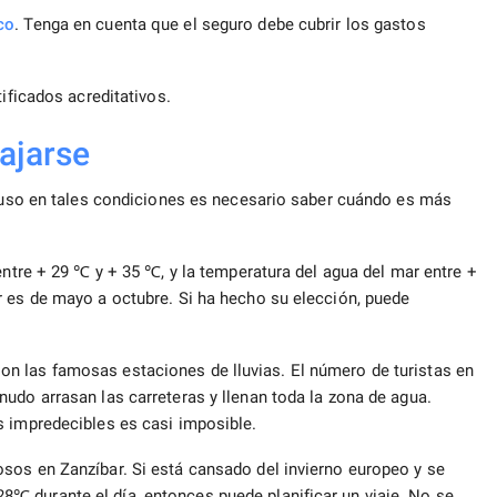
co
. Tenga en cuenta que el seguro debe cubrir los gastos
tificados acreditativos.
ajarse
cluso en tales condiciones es necesario saber cuándo es más
entre + 29 ℃ y + 35 ℃, y la temperatura del agua del mar entre +
r es de mayo a octubre. Si ha hecho su elección, puede
n las famosas estaciones de lluvias. El número de turistas en
udo arrasan las carreteras y llenan toda la zona de agua.
s impredecibles es casi imposible.
sos en Zanzíbar. Si está cansado del invierno europeo y se
℃ durante el día, entonces puede planificar un viaje. No se