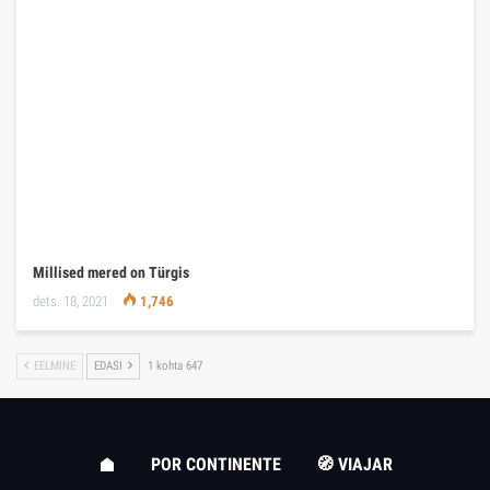
Millised mered on Türgis
dets. 18, 2021
1,746
EELMINE
EDASI
1 kohta 647
POR CONTINENTE
🧭 VIAJAR