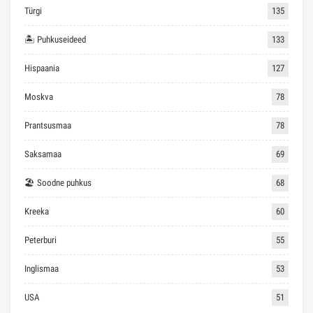
Türgi
135
🏝 Puhkuseideed
133
Hispaania
127
Moskva
78
Prantsusmaa
78
Saksamaa
69
🏖 Soodne puhkus
68
Kreeka
60
Peterburi
55
Inglismaa
53
USA
51