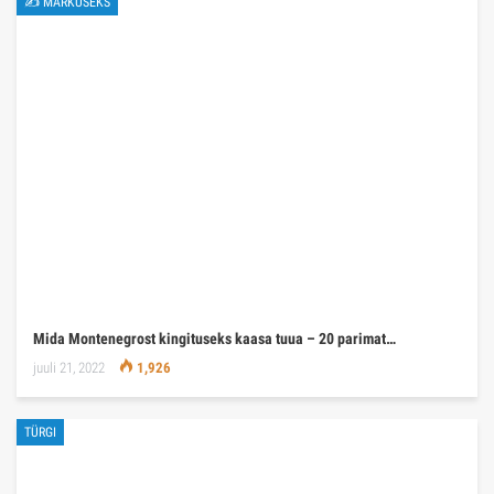
✍ MÄRKUSEKS
Mida Montenegrost kingituseks kaasa tuua – 20 parimat…
juuli 21, 2022
1,926
TÜRGI