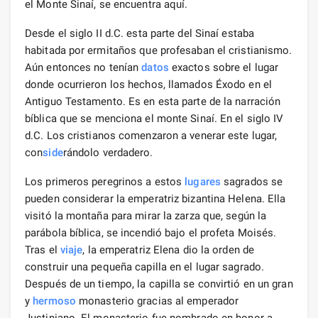
el Monte Sinaí, se encuentra aquí.
Desde el siglo II d.C. esta parte del Sinaí estaba
habitada por ermitaños que profesaban el cristianismo.
Aún entonces no tenían
datos
exactos sobre el lugar
donde ocurrieron los hechos, llamados Éxodo en el
Antiguo Testamento. Es en esta parte de la narración
bíblica que se menciona el monte Sinaí. En el siglo IV
d.C. Los cristianos comenzaron a venerar este lugar,
con
side
rándolo verdadero.
Los primeros peregrinos a estos
lugares
sagrados se
pueden considerar la emperatriz bizantina Helena. Ella
visitó la montaña para mirar la zarza que, según la
parábola bíblica, se incendió bajo el profeta Moisés.
Tras el
viaje
, la emperatriz Elena dio la orden de
construir una pequeña capilla en el lugar sagrado.
Después de un tiempo, la capilla se convirtió en un gran
y
hermoso
monasterio gracias al emperador
Justiniano. El monasterio fue nombrado en honor a