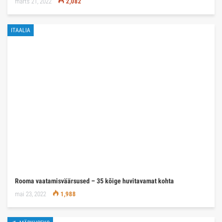
märts 21, 2022
2,082
ITAALIA
Rooma vaatamisväärsused – 35 kõige huvitavamat kohta
mai 23, 2022
1,988