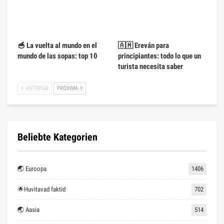
🥣 La vuelta al mundo en el
🇦🇲 Ereván para
mundo de las sopas: top 10
principiantes: todo lo que un
turista necesita saber
ANTERIOR
PRÓXIMA
Beliebte Kategorien
🌏 Euroopa
1406
🌟Huvitavad faktid
702
🌏 Aasia
514