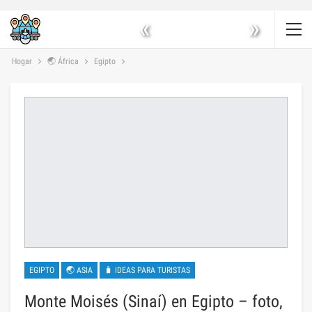
«
»
Hogar
🌏 África
Egipto
EGIPTO
🌏 ASIA
🧳 IDEAS PARA TURISTAS
Monte Moisés (Sinaí) en Egipto – foto,