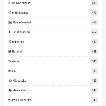
🚴Aktiivne puhkus
480
🤔 Mitmesugust
472
🗺 Reisinõuanded
467
🧳 Turistide ideed
462
🧭 Reisimine
450
🏨 Hotellid
438
Venemaa
346
Itaalia
180
✍ Märkuseks
159
🎭 Meelelahutus
142
🌏 Põhja-Ameerika
140