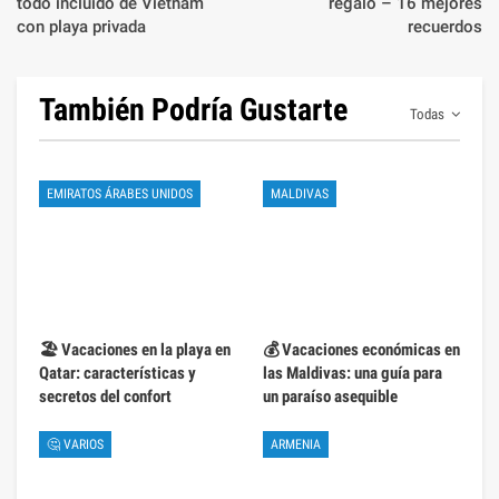
todo incluido de Vietnam
regalo – 16 mejores
con playa privada
recuerdos
También Podría Gustarte
Todas
EMIRATOS ÁRABES UNIDOS
MALDIVAS
🏖️ Vacaciones en la playa en
💰 Vacaciones económicas en
Qatar: características y
las Maldivas: una guía para
secretos del confort
un paraíso asequible
🤔 VARIOS
ARMENIA