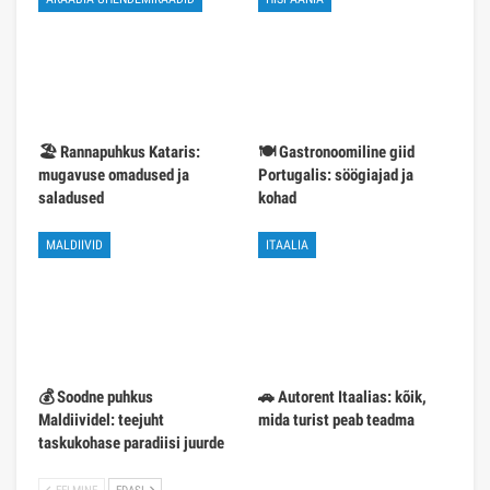
🏖️ Rannapuhkus Kataris:
🍽️ Gastronoomiline giid
mugavuse omadused ja
Portugalis: söögiajad ja
saladused
kohad
MALDIIVID
ITAALIA
💰 Soodne puhkus
🚗 Autorent Itaalias: kõik,
Maldiividel: teejuht
mida turist peab teadma
taskukohase paradiisi juurde