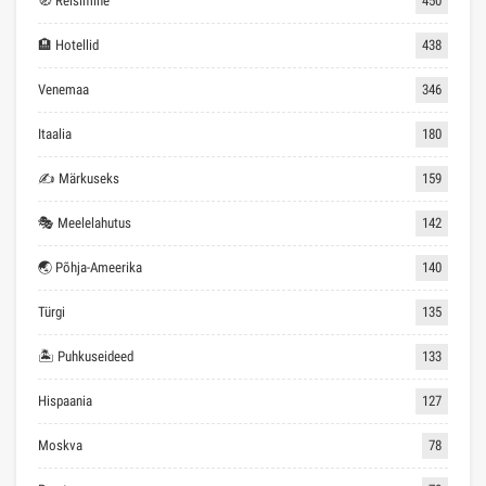
🧭 Reisimine
450
🏨 Hotellid
438
Venemaa
346
Itaalia
180
✍ Märkuseks
159
🎭 Meelelahutus
142
🌏 Põhja-Ameerika
140
Türgi
135
🏝 Puhkuseideed
133
Hispaania
127
Moskva
78