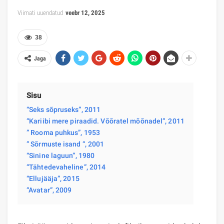
Viimati uuendatud
veebr 12, 2025
38
Jaga
Sisu
“Seks sõpruseks”, 2011
“Kariibi mere piraadid. Võõratel mõõnadel”, 2011
” Rooma puhkus”, 1953
” Sõrmuste isand “, 2001
“Sinine laguun”, 1980
“Tähtedevaheline”, 2014
“Ellujääja”, 2015
“Avatar”, 2009