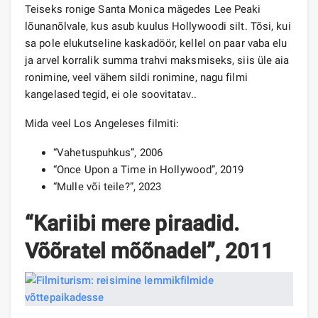
Teiseks ronige Santa Monica mägedes Lee Peaki
lõunanõlvale, kus asub kuulus Hollywoodi silt. Tõsi, kui
sa pole elukutseline kaskadöör, kellel on paar vaba elu
ja arvel korralik summa trahvi maksmiseks, siis üle aia
ronimine, veel vähem sildi ronimine, nagu filmi
kangelased tegid, ei ole soovitatav..
Mida veel Los Angeleses filmiti:
“Vahetuspuhkus”, 2006
“Once Upon a Time in Hollywood”, 2019
“Mulle või teile?”, 2023
“Kariibi mere piraadid.
Võõratel mõõnadel”, 2011