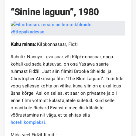
“Sinine laguun”, 1980
Kuhu minna:
Kilpkonnasaar, Fidži
Rahulik Nanuya Levu saar või Kilpkonnasaar, nagu
kohalikud seda kutsuvad, on osa Yasawa saarte
rühmast Fidžil. Just siin filmiti Brooke Shieldsi ja
Christopher Atkinsiga film “The Blue Lagoon”. Turistide
voog sellesse kohta on väike, kuna siin on elukallidus
üsna kõrge. Asi on selles, et saar on privaatne ja oli
enne filmi võtmist külastajatele suletud. Kuid selle
omanikule Richard Evansile meeldis külaliste
võõrustamine nii väga, et ta ehitas siia
hotellikompleksi.
Mida veel Fidžil filmiti: