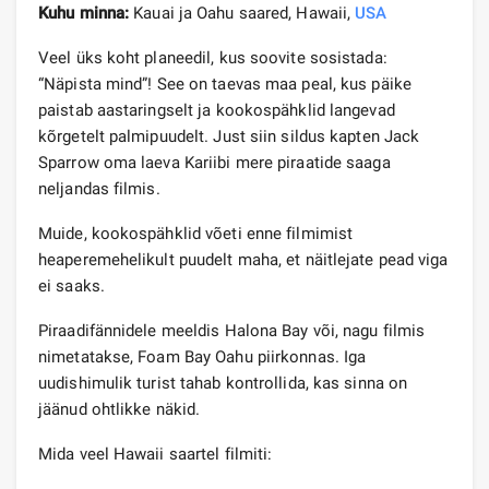
Kuhu minna:
Kauai ja Oahu saared, Hawaii,
USA
Veel üks koht planeedil, kus soovite sosistada:
“Näpista mind”! See on taevas maa peal, kus päike
paistab aastaringselt ja kookospähklid langevad
kõrgetelt palmipuudelt. Just siin sildus kapten Jack
Sparrow oma laeva Kariibi mere piraatide saaga
neljandas filmis.
Muide, kookospähklid võeti enne filmimist
heaperemehelikult puudelt maha, et näitlejate pead viga
ei saaks.
Piraadifännidele meeldis Halona Bay või, nagu filmis
nimetatakse, Foam Bay Oahu piirkonnas. Iga
uudishimulik turist tahab kontrollida, kas sinna on
jäänud ohtlikke näkid.
Mida veel Hawaii saartel filmiti: