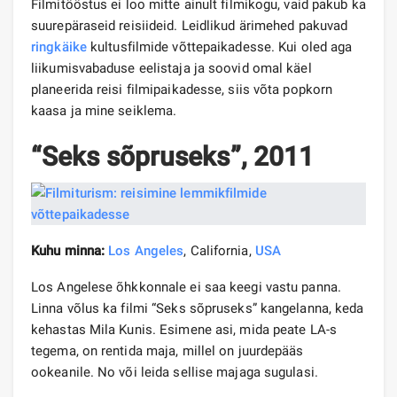
Filmitööstus ei loo mitte ainult filmikogu, vaid pakub ka
suurepäraseid reisiideid. Leidlikud ärimehed pakuvad
ringkäike
kultusfilmide võttepaikadesse. Kui oled aga
liikumisvabaduse eelistaja ja soovid omal käel
planeerida reisi filmipaikadesse, siis võta popkorn
kaasa ja mine seiklema.
“Seks sõpruseks”, 2011
Kuhu minna:
Los Angeles
, California,
USA
Los Angelese õhkkonnale ei saa keegi vastu panna.
Linna võlus ka filmi “Seks sõpruseks” kangelanna, keda
kehastas Mila Kunis. Esimene asi, mida peate LA-s
tegema, on rentida maja, millel on juurdepääs
ookeanile. No või leida sellise majaga sugulasi.