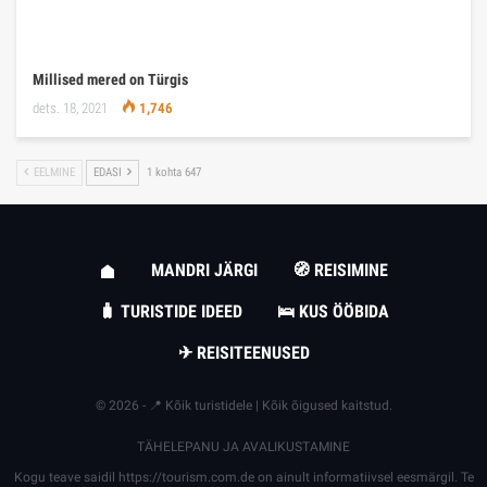
Millised mered on Türgis
dets. 18, 2021
1,746
EELMINE
EDASI
1 kohta 647
MANDRI JÄRGI
🧭 REISIMINE
🧳 TURISTIDE IDEED
🛌 KUS ÖÖBIDA
✈ REISITEENUSED
© 2026 - 📍 Kõik turistidele | Kõik õigused kaitstud.
TÄHELEPANU JA AVALIKUSTAMINE
Kogu teave saidil
https://tourism.com.de
on ainult informatiivsel eesmärgil. Te