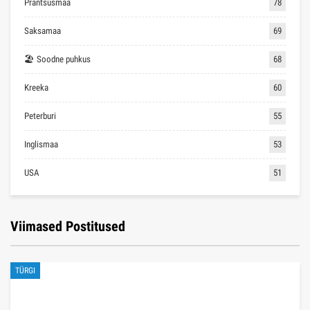
Prantsusmaa
78
Saksamaa
69
🏖 Soodne puhkus
68
Kreeka
60
Peterburi
55
Inglismaa
53
USA
51
Viimased Postitused
TÜRGI