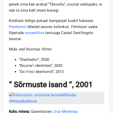
paneb oma käe avatud “Tõesuhu”, osutub valetajaks, ei
näe ta oma kätt enam kunagi.
Kindlasti tellige pokaal šampanjat kuskil hubases
Pantheoni
lähedal asuvas kohvikus. Filmituuri saate
lõpetada
romantilise
tantsuga Castel Sant'Angelo
taustal.
Mida veel Roomas filmiti:
“Gladiaator”, 2000
“Bourne'i identiteet”, 2002
“Da Vinci deemonid”, 2013
” Sõrmuste isand “, 2001
Kuhu minna:
Queenstown,
Uus-Meremaa