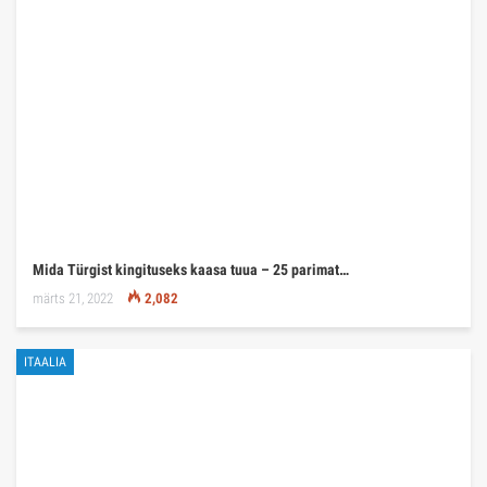
Mida Türgist kingituseks kaasa tuua – 25 parimat…
märts 21, 2022
2,082
ITAALIA