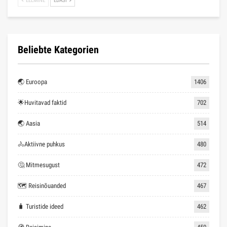
EELMINE
EDASI
Beliebte Kategorien
🌏 Euroopa
1406
🌟Huvitavad faktid
702
🌏 Aasia
514
🚴Aktiivne puhkus
480
🤔 Mitmesugust
472
🗺 Reisinõuanded
467
🧳 Turistide ideed
462