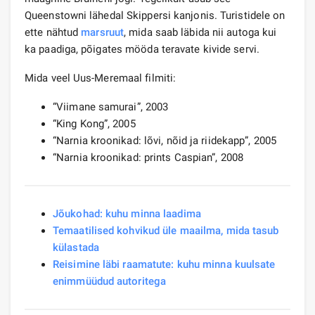
Queenstowni lähedal Skippersi kanjonis. Turistidele on
ette nähtud
marsruut
, mida saab läbida nii autoga kui
ka paadiga, põigates mööda teravate kivide servi.
Mida veel Uus-Meremaal filmiti:
“Viimane samurai”, 2003
“King Kong”, 2005
“Narnia kroonikad: lõvi, nõid ja riidekapp”, 2005
“Narnia kroonikad: prints Caspian”, 2008
Jõukohad: kuhu minna laadima
Temaatilised kohvikud üle maailma, mida tasub
külastada
Reisimine läbi raamatute: kuhu minna kuulsate
enimmüüdud autoritega