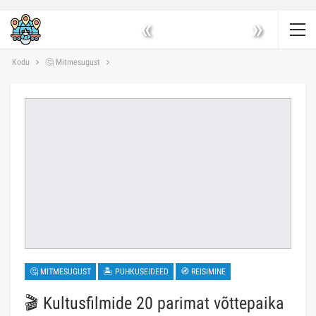
«
»
Kodu
🤔 Mitmesugust
🤔 MITMESUGUST
🏝 PUHKUSEIDEED
🧭 REISIMINE
🎬 Kultusfilmide 20 parimat võttepaika