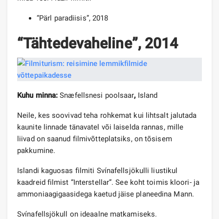
“Pärl paradiisis”, 2018
“Tähtedevaheline”, 2014
Kuhu minna:
Snæfellsnesi poolsaar
,
Island
Neile, kes soovivad teha rohkemat kui lihtsalt jalutada
kaunite linnade tänavatel või laiselda rannas, mille
liivad on saanud filmivõtteplatsiks, on tõsisem
pakkumine.
Islandi kaguosas filmiti Svínafellsjökulli liustikul
kaadreid filmist “Interstellar”. See koht toimis kloori- ja
ammoniaagigaasidega kaetud jäise planeedina Mann.
Svínafellsjökull on ideaalne matkamiseks.