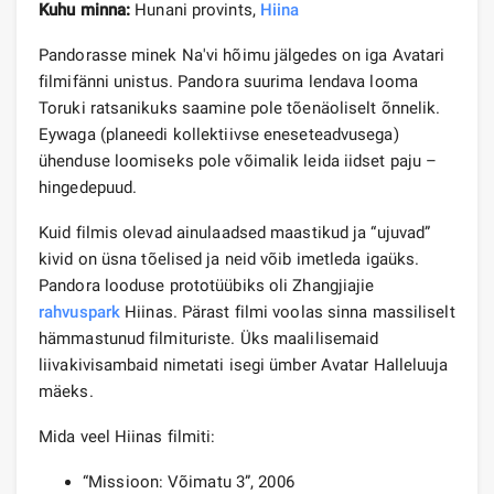
Kuhu minna:
Hunani provints,
Hiina
Pandorasse minek Na'vi hõimu jälgedes on iga Avatari
filmifänni unistus. Pandora suurima lendava looma
Toruki ratsanikuks saamine pole tõenäoliselt õnnelik.
Eywaga (planeedi kollektiivse eneseteadvusega)
ühenduse loomiseks pole võimalik leida iidset paju –
hingedepuud.
Kuid filmis olevad ainulaadsed maastikud ja “ujuvad”
kivid on üsna tõelised ja neid võib imetleda igaüks.
Pandora looduse prototüübiks oli Zhangjiajie
rahvuspark
Hiinas. Pärast filmi voolas sinna massiliselt
hämmastunud filmituriste. Üks maalilisemaid
liivakivisambaid nimetati isegi ümber Avatar Halleluuja
mäeks.
Mida veel Hiinas filmiti:
“Missioon: Võimatu 3”, 2006