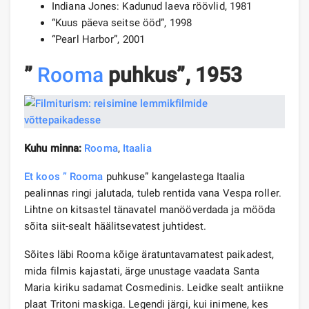
Indiana Jones: Kadunud laeva röövlid, 1981
“Kuus päeva seitse ööd”, 1998
“Pearl Harbor”, 2001
”
Rooma
puhkus”, 1953
Kuhu minna:
Rooma
,
Itaalia
Et koos ” Rooma
puhkuse” kangelastega Itaalia
pealinnas ringi jalutada, tuleb rentida vana Vespa roller.
Lihtne on kitsastel tänavatel manööverdada ja mööda
sõita siit-sealt häälitsevatest juhtidest.
Sõites läbi Rooma kõige äratuntavamatest paikadest,
mida filmis kajastati, ärge unustage vaadata Santa
Maria kiriku sadamat Cosmedinis. Leidke sealt antiikne
plaat Tritoni maskiga. Legendi järgi, kui inimene, kes