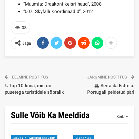
“Muumia: Draakoni keisri haud”, 2008
“007: Skyfalli koordinaadid”, 2012
38
Jaga
EELMINE POSTITUS
JÄRGMINE POSTITUS
♿ Top 10 linna, mis on
🏔️ Serra da Estrela:
puuetega turistidele sõbralik
Portugali peidetud pärl
Sulle Võib Ka Meeldida
Kõik
ARAABIA ÜHENDEMIRAADID
HISPAANIA