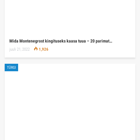
Mida Montenegrost kingituseks kaasa tuua – 20 parimat…
juuli 21, 2022
1,926
TÜRGI