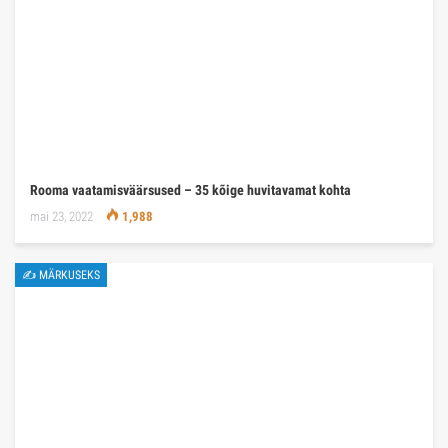
Rooma vaatamisväärsused – 35 kõige huvitavamat kohta
mai 23, 2022
1,988
✍ MÄRKUSEKS