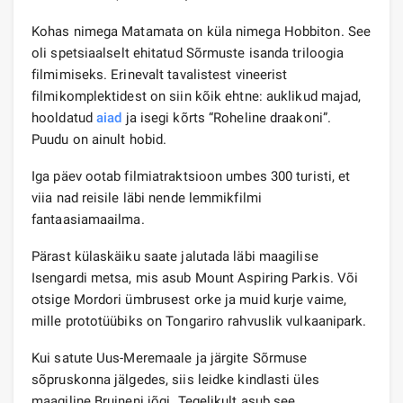
Kohas nimega Matamata on küla nimega Hobbiton. See
oli spetsiaalselt ehitatud Sõrmuste isanda triloogia
filmimiseks. Erinevalt tavalistest vineerist
filmikomplektidest on siin kõik ehtne: auklikud majad,
hooldatud
aiad
ja isegi kõrts “Roheline draakoni”.
Puudu on ainult hobid.
Iga päev ootab filmiatraktsioon umbes 300 turisti, et
viia nad reisile läbi nende lemmikfilmi
fantaasiamaailma.
Pärast külaskäiku saate jalutada läbi maagilise
Isengardi metsa, mis asub Mount Aspiring Parkis. Või
otsige Mordori ümbrusest orke ja muid kurje vaime,
mille prototüübiks on Tongariro rahvuslik vulkaanipark.
Kui satute Uus-Meremaale ja järgite Sõrmuse
sõpruskonna jälgedes, siis leidke kindlasti üles
maagiline Bruineni jõgi. Tegelikult asub see