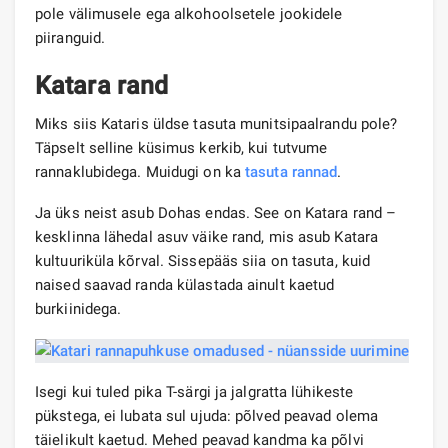
pole välimusele ega alkohoolsetele jookidele
piiranguid.
Katara rand
Miks siis Kataris üldse tasuta munitsipaalrandu pole?
Täpselt selline küsimus kerkib, kui tutvume
rannaklubidega. Muidugi on ka
tasuta rannad
.
Ja üks neist asub Dohas endas. See on Katara rand –
kesklinna lähedal asuv väike rand, mis asub Katara
kultuuriküla kõrval. Sissepääs siia on tasuta, kuid
naised saavad randa külastada ainult kaetud
burkiinidega.
Isegi kui tuled pika T-särgi ja jalgratta lühikeste
pükstega, ei lubata sul ujuda: põlved peavad olema
täielikult kaetud. Mehed peavad kandma ka põlvi