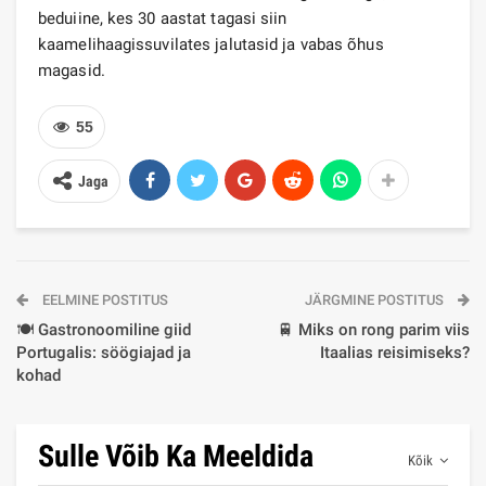
beduiine, kes 30 aastat tagasi siin
kaamelihaagissuvilates jalutasid ja vabas õhus
magasid.
55
Jaga
EELMINE POSTITUS
JÄRGMINE POSTITUS
🍽️ Gastronoomiline giid
🚆 Miks on rong parim viis
Portugalis: söögiajad ja
Itaalias reisimiseks?
kohad
Sulle Võib Ka Meeldida
Kõik