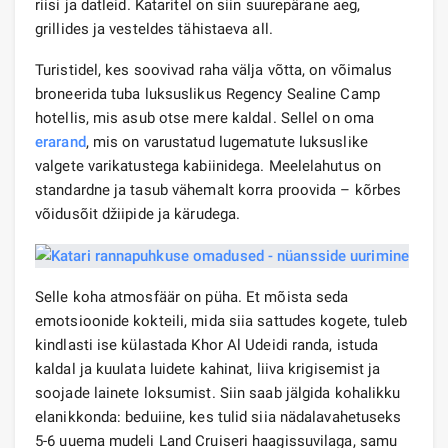
riisi ja datleid. Kataritel on siin suurepärane aeg,
grillides ja vesteldes tähistaeva all.
Turistidel, kes soovivad raha välja võtta, on võimalus
broneerida tuba luksuslikus Regency Sealine Camp
hotellis, mis asub otse mere kaldal. Sellel on oma
erarand
, mis on varustatud lugematute luksuslike
valgete varikatustega kabiinidega. Meelelahutus on
standardne ja tasub vähemalt korra proovida – kõrbes
võidusõit džiipide ja kärudega.
Selle koha atmosfäär on püha. Et mõista seda
emotsioonide kokteili, mida siia sattudes kogete, tuleb
kindlasti ise külastada Khor Al Udeidi randa, istuda
kaldal ja kuulata luidete kahinat, liiva krigisemist ja
soojade lainete loksumist. Siin saab jälgida kohalikku
elanikkonda: beduiine, kes tulid siia nädalavahetuseks
5-6 uuema mudeli Land Cruiseri haagissuvilaga, samu