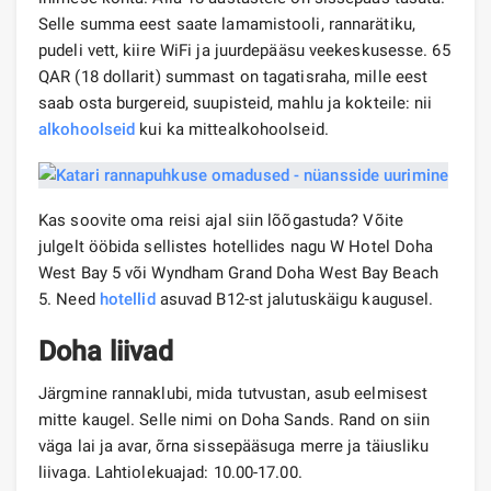
Selle summa eest saate lamamistooli, rannarätiku,
pudeli vett, kiire WiFi ja juurdepääsu veekeskusesse. 65
QAR (18 dollarit) summast on tagatisraha, mille eest
saab osta burgereid, suupisteid, mahlu ja kokteile: nii
alkohoolseid
kui ka mittealkohoolseid.
Kas soovite oma reisi ajal siin lõõgastuda? Võite
julgelt ööbida sellistes hotellides nagu W Hotel Doha
West Bay 5 või Wyndham Grand Doha West Bay Beach
5. Need
hotellid
asuvad B12-st jalutuskäigu kaugusel.
Doha liivad
Järgmine rannaklubi, mida tutvustan, asub eelmisest
mitte kaugel. Selle nimi on Doha Sands. Rand on siin
väga lai ja avar, õrna sissepääsuga merre ja täiusliku
liivaga. Lahtiolekuajad: 10.00-17.00.