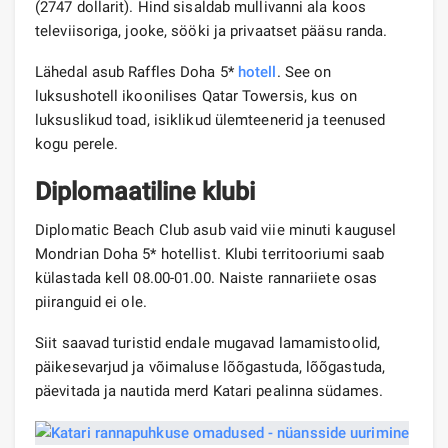
(2747 dollarit). Hind sisaldab mullivanni ala koos
televiisoriga, jooke, sööki ja privaatset pääsu randa.
Lähedal asub Raffles Doha 5*
hotell
. See on
luksushotell ikoonilises Qatar Towersis, kus on
luksuslikud toad, isiklikud ülemteenerid ja teenused
kogu perele.
Diplomaatiline klubi
Diplomatic Beach Club asub vaid viie minuti kaugusel
Mondrian Doha 5* hotellist. Klubi territooriumi saab
külastada kell 08.00-01.00. Naiste rannariiete osas
piiranguid ei ole.
Siit saavad turistid endale mugavad lamamistoolid,
päikesevarjud ja võimaluse lõõgastuda, lõõgastuda,
päevitada ja nautida merd Katari pealinna südames.