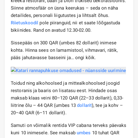
kreeka restorani, baari ja Diori trükised dekoratsioonis.
Siinne atmosfäär on üsna keerukas – seda on näha
detailides, personali liigutustes ja lihtsalt õhus.
Riietuskoodil
pole piiranguid, nii et saate lõõgastuda
bikiinides. Rand on avatud 12.30-02.00.
Sissepääs on 300 QAR (umbes 82 dollarit) inimese
kohta. Hinna sees on lamamistool, vihmavari, rätik,
pääs jahutavasse basseini ja… ongi kõik.
Toidud ning alkohoolsed ja mittealkohoolsed joogid
restoranis ja baaris on lisatasu eest. Hindade osas
maksab klaas veini 80–120 QAR (22–33 dollarit), 0,33-
liitrine õlu – 44 QAR (umbes 13
dollarit
), tee ja kohv –
20–40 QAR (6–11 dollarit).
Samuti on võimalik rentida VIP cabana terveks päevaks
kuni 10 inimesele. See maksab
umbes
10 tuhat QAR