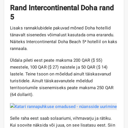
Rand Intercontinental Doha rand
5
Lisaks rannaklubidele pakuvad mõned Doha hotellid
tänavalt sisenedes võimalust kasutada oma erarandu.
Näiteks Intercontinental Doha Beach 5* hotellil on kaks
rannaala.
Üldala pileti eest peate maksma 200 QAR ($ 55)
meestele, 100 QAR ($ 27) naistele ja 50 QAR ($ 14)
lastele. Teine tsoon on mõeldud ainult täiskasvanud
turistidele. Ainult täiskasvanutele mõeldud
territooriumile sisenemiseks peate maksma 250 QAR
(64 dollarit).
Selle raha eest saab solaariumi, vihmavarju ja rätiku.
Kui soovite näksida või juua, on see lisatasu eest. Siin