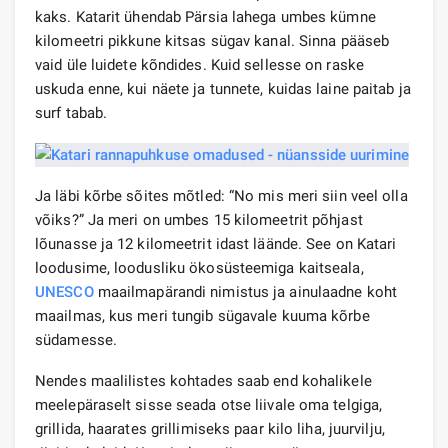
kaks. Katarit ühendab Pärsia lahega umbes kümne
kilomeetri pikkune kitsas sügav kanal. Sinna pääseb
vaid üle luidete kõndides. Kuid sellesse on raske
uskuda enne, kui näete ja tunnete, kuidas laine paitab ja
surf tabab.
Ja läbi kõrbe sõites mõtled: “No mis meri siin veel olla
võiks?” Ja meri on umbes 15 kilomeetrit põhjast
lõunasse ja 12 kilomeetrit idast läände. See on Katari
loodusime, loodusliku ökosüsteemiga kaitseala,
UNESCO
maailmapärandi nimistus ja ainulaadne koht
maailmas, kus meri tungib sügavale kuuma kõrbe
südamesse.
Nendes maalilistes kohtades saab end kohalikele
meelepäraselt sisse seada otse liivale oma telgiga,
grillida, haarates grillimiseks paar kilo liha, juurvilju,