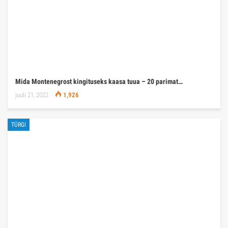
Mida Montenegrost kingituseks kaasa tuua – 20 parimat…
juuli 21, 2022
1,926
TÜRGI