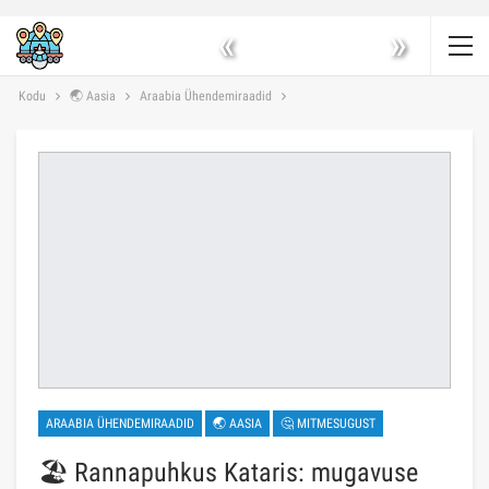
«
»
Kodu
🌏 Aasia
Araabia Ühendemiraadid
ARAABIA ÜHENDEMIRAADID
🌏 AASIA
🤔 MITMESUGUST
🏖️ Rannapuhkus Kataris: mugavuse