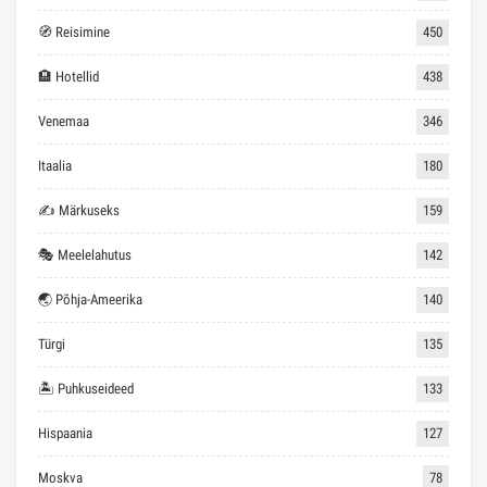
🧭 Reisimine
450
🏨 Hotellid
438
Venemaa
346
Itaalia
180
✍ Märkuseks
159
🎭 Meelelahutus
142
🌏 Põhja-Ameerika
140
Türgi
135
🏝 Puhkuseideed
133
Hispaania
127
Moskva
78