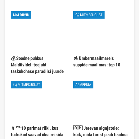
MALDIIVID
🤔 MITMESUGUST
💰 Soodne puhkus
🥣 Ümbermaailmareis
Maldiividel: teejuht
suppide maailmas: top 10
taskukohase paradiisi juurde
🤔 MITMESUGUST
ARMEENIA
👩‍🦰 10 parimat riiki, kus
🇦🇲 Jerevan algajatele:
tüdrukud saavad üksi reisida
kõik, mida turist peab teadma