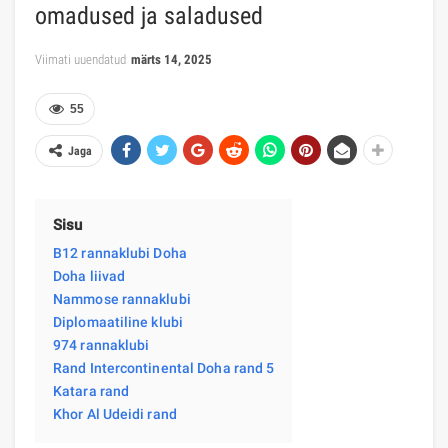
omadused ja saladused
Viimati uuendatud
märts 14, 2025
55
Jaga
Sisu
B12 rannaklubi Doha
Doha liivad
Nammose rannaklubi
Diplomaatiline klubi
974 rannaklubi
Rand Intercontinental Doha rand 5
Katara rand
Khor Al Udeidi rand