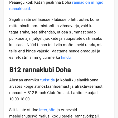
Peaaegu kõik Katari pealinna Doha
rannad on mingid
rannaklubid.
Sageli saate sellisesse klubisse piletit ostes kohe
mitte ainult lamamistooli ja vihmavarju, vaid ka
tagatisraha, see tähendab, et osa summast saab
puhkuse ajal julgelt jookide ja suupistete ostmiseks
kulutada. Nüüd tahan teid viia mööda neid randu, mis
teile eriti hinge vajusid. Vaatame nende omadusi ja
esiletõstmisi ning uurime ka
hindu
.
B12 rannaklubi Doha
Alustan enamiku
turistide
ja kohaliku elanikkonna
arvates kõige atmosfäärilisemast ja atraktiivsemast
rannast – B12 Beach Club Dohast. Lahtiolekuajad:
10.00-18.00.
Siit leiate stiilse
interjööri
ja erinevaid
meelelahutusvõimalusi kogu perele: rannavõrkpall,