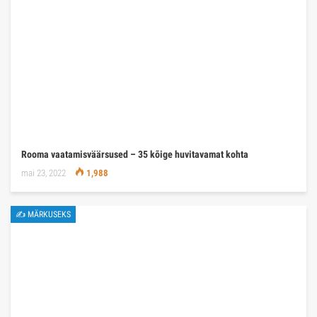
Rooma vaatamisväärsused – 35 kõige huvitavamat kohta
mai 23, 2022
1,988
✍ MÄRKUSEKS