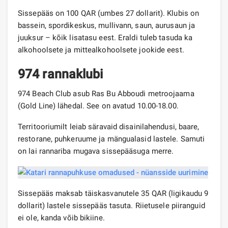
Sissepääs on 100 QAR (umbes 27 dollarit). Klubis on
bassein, spordikeskus, mullivann, saun, aurusaun ja
juuksur – kõik lisatasu eest. Eraldi tuleb tasuda ka
alkohoolsete ja mittealkohoolsete jookide eest.
974 rannaklubi
974 Beach Club asub Ras Bu Abboudi metroojaama
(Gold Line) lähedal. See on avatud 10.00-18.00.
Territooriumilt leiab säravaid disainilahendusi, baare,
restorane, puhkeruume ja mängualasid lastele. Samuti
on lai rannariba mugava sissepääsuga merre.
Sissepääs maksab täiskasvanutele 35 QAR (ligikaudu 9
dollarit) lastele sissepääs tasuta. Riietusele piiranguid
ei ole, kanda võib bikiine.