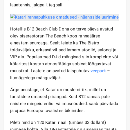
lauatennis, jalgpall, teqball.
Hotellis B12 Beach Club Doha on terve päeva avatud
olev siserestoran The Beach koos rannaäärse
einestamisnurgaga. Sealt leiate ka The Bistro
toiduväljaku, erksavärvilised lamamistoolid, salongi ja
VIP-ala. Populaarsed DJ-d mängivad siin komplekte või
kõlaritest kostab atmosfääriga sobivat lõõgastavat
muusikat. Lastele on avatud täispuhutav
veepark
–
liumägedega mänguväljak.
Ärge unustage, et Katar on moslemiriik, millel on
turistidele omased piirangud. Kuid B12 rannas pole
naistele mingeid erilisi välimusnõudeid, saab päevitada
ja ujuda Euroopa tavalistes bikiinides.
Pileti hind on 120 Katari riaali (umbes 33 dollarit)
inimese kohta. Alla 18-aastastele on sissepääs tasuta.