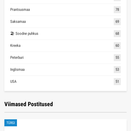
Prantsusmaa
78
Saksamaa
69
🏖 Soodne puhkus
68
Kreeka
60
Peterburi
55
Inglismaa
53
USA
51
Viimased Postitused
TÜRGI