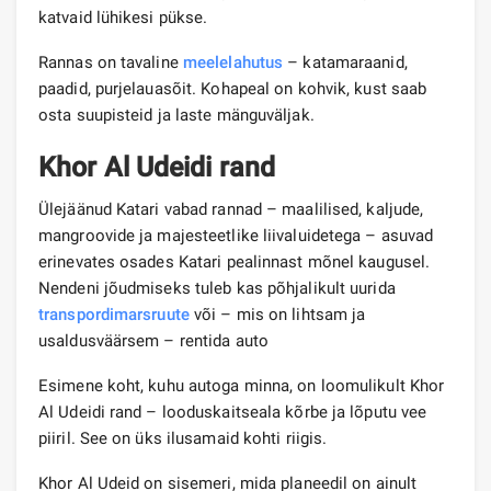
katvaid lühikesi pükse.
Rannas on tavaline
meelelahutus
– katamaraanid,
paadid, purjelauasõit. Kohapeal on kohvik, kust saab
osta suupisteid ja laste mänguväljak.
Khor Al Udeidi rand
Ülejäänud Katari vabad rannad – maalilised, kaljude,
mangroovide ja majesteetlike liivaluidetega – asuvad
erinevates osades Katari pealinnast mõnel kaugusel.
Nendeni jõudmiseks tuleb kas põhjalikult uurida
transpordimarsruute
või – mis on lihtsam ja
usaldusväärsem – rentida auto
Esimene koht, kuhu autoga minna, on loomulikult Khor
Al Udeidi rand – looduskaitseala kõrbe ja lõputu vee
piiril. See on üks ilusamaid kohti riigis.
Khor Al Udeid on sisemeri, mida planeedil on ainult