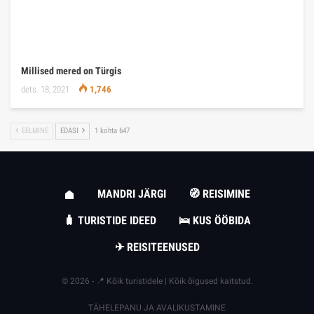
Millised mered on Türgis
dets. 18, 2021
1,746
EELMINE
EDASI
1 kohta 647
MANDRI JÄRGI
🧭 REISIMINE
🧳 TURISTIDE IDEED
🛌 KUS ÖÖBIDA
✈ REISITEENUSED
© 2026 - 📍 Kõik turistidele | Kõik õigused kaitstud.
TÄHELEPANU JA AVALIKUSTAMINE