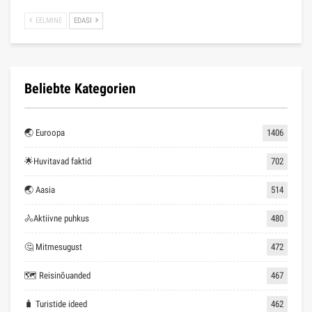
EELMINE
EDASI
Beliebte Kategorien
🌏 Euroopa
1406
🌟Huvitavad faktid
702
🌏 Aasia
514
🚴Aktiivne puhkus
480
🤔 Mitmesugust
472
🗺 Reisinõuanded
467
🧳 Turistide ideed
462