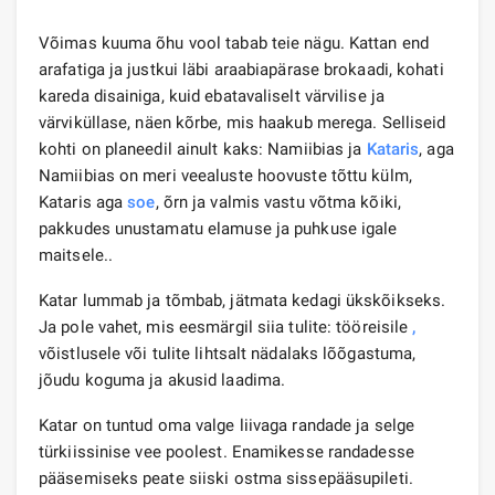
Võimas kuuma õhu vool tabab teie nägu. Kattan end
arafatiga ja justkui läbi araabiapärase brokaadi, kohati
kareda disainiga, kuid ebatavaliselt värvilise ja
värviküllase, näen kõrbe, mis haakub merega. Selliseid
kohti on planeedil ainult kaks: Namiibias ja
Kataris
, aga
Namiibias on meri veealuste hoovuste tõttu külm,
Kataris aga
soe
, õrn ja valmis vastu võtma kõiki,
pakkudes unustamatu elamuse ja puhkuse igale
maitsele..
Katar lummab ja tõmbab, jätmata kedagi ükskõikseks.
Ja pole vahet, mis eesmärgil siia tulite: tööreisile
,
võistlusele või tulite lihtsalt nädalaks lõõgastuma,
jõudu koguma ja akusid laadima.
Katar on tuntud oma valge liivaga randade ja selge
türkiissinise vee poolest. Enamikesse randadesse
pääsemiseks peate siiski ostma sissepääsupileti.