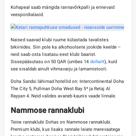
Kohapeal saab mängida rannavõrkpalli ja erinevaid
veespordialasid.
Naised saavad klubi ruume külastada tavalistes
bikiinides. Siin pole ka alkohoolsete jookide keelde –
neid saab osta lisatasu eest klubi baarist.
Sissepääsutasu on 50 QAR (umbes 14
dollarit
), kuid
see sisaldab ainult vihmavarju ja lamamistooli.
Doha Sandsi lähimad hotellid on: Intercontinental Doha
The City 5, Pullman Doha West Bay 5* ja Retaj Al
Rayyan 4. Neid valides avaneb kaunis vaade linnale.
Nammose rannaklubi
Teine rannaklubi Dohas on Nammose rannaklubi.
Premium klubi, kus lisaks rannale leiate merevaatega